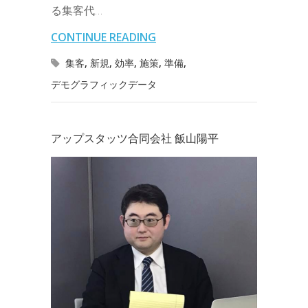
s
る集客代…
o
e
d
a
t
l
n
l
s
CONTINUE READING
o
r
I
o
e
集客
,
新規
,
効率
,
施策
,
準備
,
k
n
t
デモグラフィックデータ
n
e
g
アップスタッツ合同会社 飯山陽平
e
r