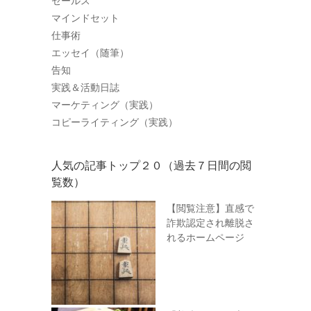
セールス
マインドセット
仕事術
エッセイ（随筆）
告知
実践＆活動日誌
マーケティング（実践）
コピーライティング（実践）
人気の記事トップ２０（過去７日間の閲
覧数）
【閲覧注意】直感で
詐欺認定され離脱さ
れるホームページ