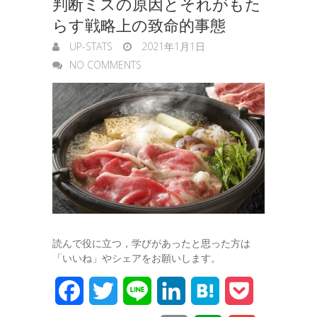
判断ミスの原因とそれがもた
r
らす戦略上の致命的事態
UP-STATS
2021年1月1日
NO COMMENTS
読んで役に立つ，学びがあったと思った方は
「いいね」やシェアをお願いします。
F
T
L
L
H
P