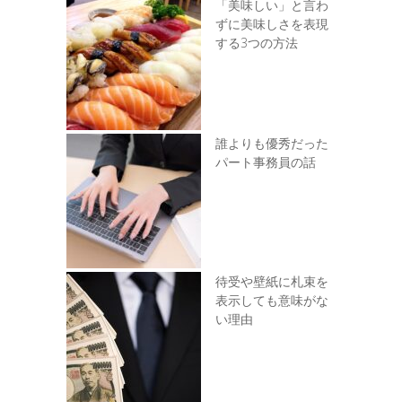
「美味しい」と言わ
ずに美味しさを表現
する3つの方法
誰よりも優秀だった
パート事務員の話
待受や壁紙に札束を
表示しても意味がな
い理由