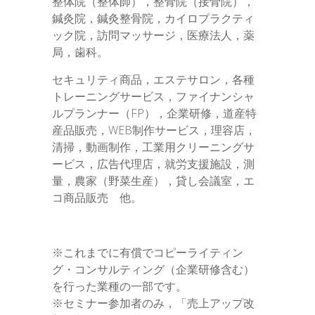
整体院（整体師），整骨院（接骨院），
鍼灸院，鍼灸整骨院，カイロプラクティ
ック院，訪問マッサージ，医療法人，薬
局，歯科。
セキュリティ商品，エステサロン，各種
トレーニングサービス，ファイナンシャ
ルプランナー（FP），企業研修，道産特
産品販売，WEB制作サービス，理容店，
清掃，動画制作，工業用クリーニングサ
ービス，広告代理店，就労支援施設，測
量，農家（野菜生産），貸し会議室，エ
コ商品販売 他。
※これまでに有償でコピーライティン
グ・コンサルティング（企業研修含む）
を行った業種の一部です。
※セミナー参加者のみ，「売上アップ改