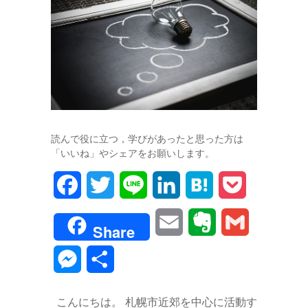
読んで役に立つ，学びがあったと思った方は
「いいね」やシェアをお願いします。
F
T
L
L
H
P
a
w
i
i
a
o
E
E
G
Share
c
i
n
n
t
c
m
v
m
M
共
e
t
e
k
e
k
a
e
a
e
有
b
t
e
n
e
こんにちは。 札幌市近郊を中心に活動す
i
r
i