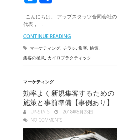
e
t
e
k
e
k
a
e
a
e
有
b
t
e
n
e
こんにちは。 アップスタッツ合同会社の
i
r
i
s
代表， …
o
e
d
a
t
l
n
l
s
CONTINUE READING
o
r
I
o
e
マーケティング
,
チラシ
,
集客
,
施策
,
k
n
t
集客の極意
,
カイロプラクティック
n
e
g
マーケティング
e
効率よく新規集客するための
r
施策と事前準備【事例あり】
UP-STATS
2018年5月28日
NO COMMENTS