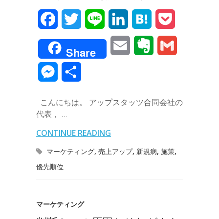
F
T
L
L
H
P
a
w
i
i
a
o
E
E
G
Share
c
i
n
n
t
c
m
v
m
M
共
e
t
e
k
e
k
a
e
a
e
有
b
t
e
n
e
こんにちは。 アップスタッツ合同会社の
i
r
i
s
代表， …
o
e
d
a
t
l
n
l
s
CONTINUE READING
o
r
I
o
e
マーケティング
,
売上アップ
,
新規病
,
施策
,
k
n
t
優先順位
n
e
g
マーケティング
e