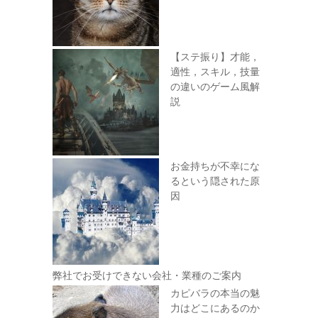
【ステ振り】才能，
適性，スキル，技量
の違いのゲーム風解
説
お金持ちが不幸にな
るという隠された原
因
弊社でお受けできない会社・業種のご案内
カピバラの本当の魅
力はどこにあるのか