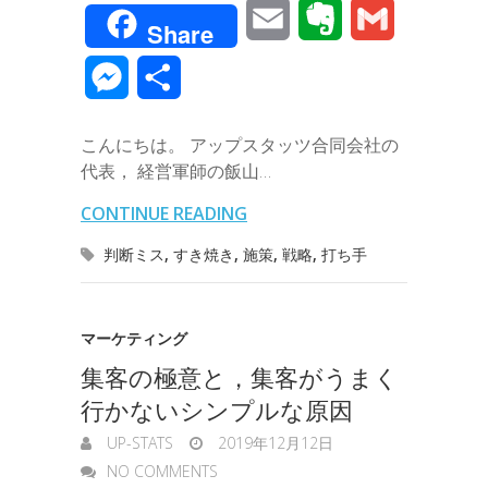
a
w
i
i
a
o
E
E
G
Share
c
i
n
n
t
c
m
v
m
M
共
e
t
e
k
e
k
a
e
a
e
有
b
t
e
n
e
こんにちは。 アップスタッツ合同会社の
i
r
i
s
代表， 経営軍師の飯山…
o
e
d
a
t
l
n
l
s
CONTINUE READING
o
r
I
o
e
判断ミス
,
すき焼き
,
施策
,
戦略
,
打ち手
k
n
t
n
e
g
マーケティング
集客の極意と，集客がうまく
e
行かないシンプルな原因
r
UP-STATS
2019年12月12日
NO COMMENTS