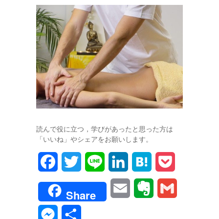
読んで役に立つ，学びがあったと思った方は
「いいね」やシェアをお願いします。
F
T
L
L
H
P
a
w
i
i
a
o
E
E
G
Share
c
i
n
n
t
c
m
v
m
M
共