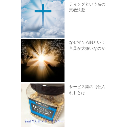
ティングという名の
宗教洗脳
なぜWIN-WINという
言葉が大嫌いなのか
サービス業の【仕入
れ】とは