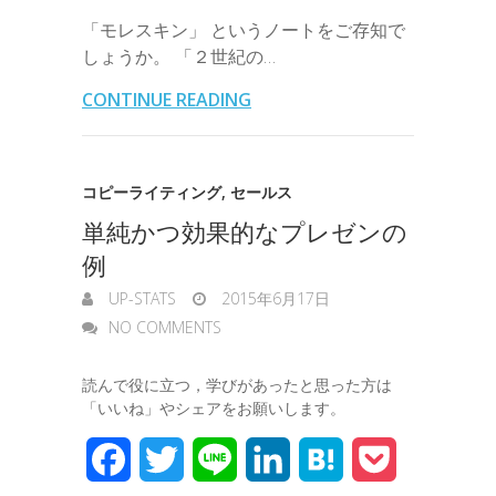
e
有
b
t
e
n
e
「モレスキン」 というノートをご存知で
i
r
i
s
しょうか。 「２世紀の…
o
e
d
a
t
l
n
l
s
CONTINUE READING
o
r
I
o
e
k
n
t
n
コピーライティング
,
セールス
e
単純かつ効果的なプレゼンの
g
例
e
UP-STATS
2015年6月17日
r
NO COMMENTS
読んで役に立つ，学びがあったと思った方は
「いいね」やシェアをお願いします。
F
T
L
L
H
P