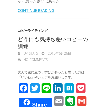
そう思った瞬間はあった…
o
e
d
a
t
l
n
l
s
CONTINUE READING
o
r
I
o
e
k
n
t
n
コピーライティング
e
どうにも気持ち悪いコピーの
g
訓練
e
UP-STATS
2015年6月26日
r
NO COMMENTS
読んで役に立つ，学びがあったと思った方は
「いいね」やシェアをお願いします。
F
T
L
L
H
P
a
w
i
i
a
o
E
E
G
Share