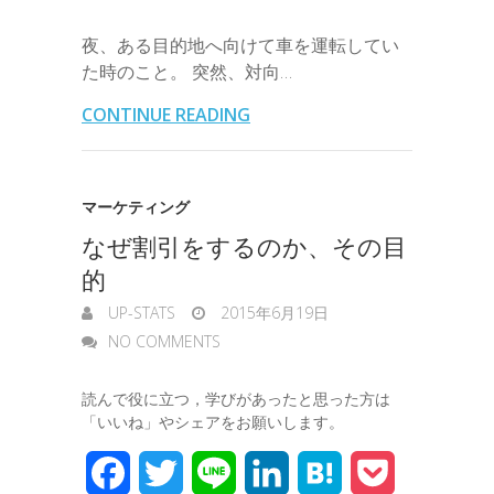
a
e
a
e
有
b
t
e
n
e
夜、ある目的地へ向けて車を運転してい
i
r
i
s
た時のこと。 突然、対向…
o
e
d
a
t
l
n
l
s
CONTINUE READING
o
r
I
o
e
k
n
t
n
マーケティング
e
なぜ割引をするのか、その目
g
的
e
UP-STATS
2015年6月19日
r
NO COMMENTS
読んで役に立つ，学びがあったと思った方は
「いいね」やシェアをお願いします。
F
T
L
L
H
P