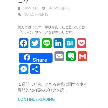
コツ
r
UP-STATS
2015年6月28日
NO COMMENTS
読んで役に立つ，学びがあったと思った方は
「いいね」やシェアをお願いします。
F
T
L
L
H
P
a
w
i
i
a
o
E
E
G
Share
c
i
n
n
t
c
m
v
m
M
共
e
t
e
k
e
k
a
e
a
e
有
b
t
e
n
e
１週間ほど前、とある農業に関する少々
i
r
i
s
専門的な内容のブログを読…
o
e
d
a
t
l
n
l
s
CONTINUE READING
o
r
I
o
e