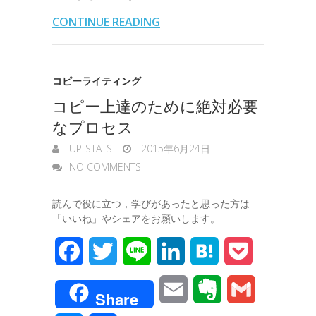
l
n
l
s
CONTINUE READING
o
r
I
o
e
k
n
t
n
コピーライティング
e
コピー上達のために絶対必要
g
なプロセス
e
UP-STATS
2015年6月24日
r
NO COMMENTS
読んで役に立つ，学びがあったと思った方は
「いいね」やシェアをお願いします。
F
T
L
L
H
P
a
w
i
i
a
o
E
E
G
Share
c
i
n
n
t
c