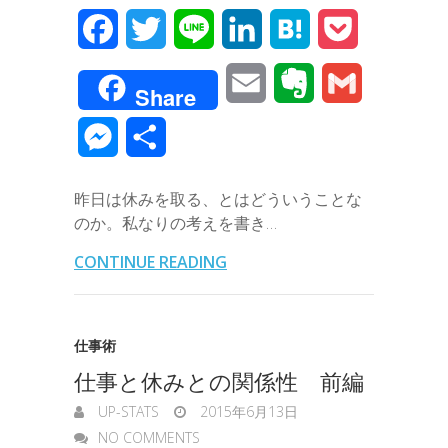
F
T
L
L
H
P
a
w
i
i
a
o
E
E
G
Share
c
i
n
n
t
c
m
v
m
M
共
e
t
e
k
e
k
a
e
a
e
有
b
t
e
n
e
昨日は休みを取る、とはどういうことな
i
r
i
s
のか。私なりの考えを書き…
o
e
d
a
t
l
n
l
s
CONTINUE READING
o
r
I
o
e
k
n
t
n
仕事術
e
仕事と休みとの関係性 前編
g
UP-STATS
2015年6月13日
e
NO COMMENTS