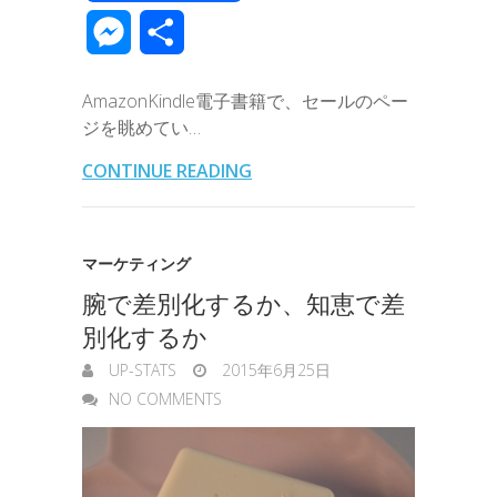
c
i
n
n
t
c
m
v
m
M
共
e
t
e
k
e
k
a
e
a
e
有
b
t
e
n
e
AmazonKindle電子書籍で、セールのペー
i
r
i
s
ジを眺めてい…
o
e
d
a
t
l
n
l
s
CONTINUE READING
o
r
I
o
e
k
n
t
n
マーケティング
e
腕で差別化するか、知恵で差
g
別化するか
e
UP-STATS
2015年6月25日
r
NO COMMENTS