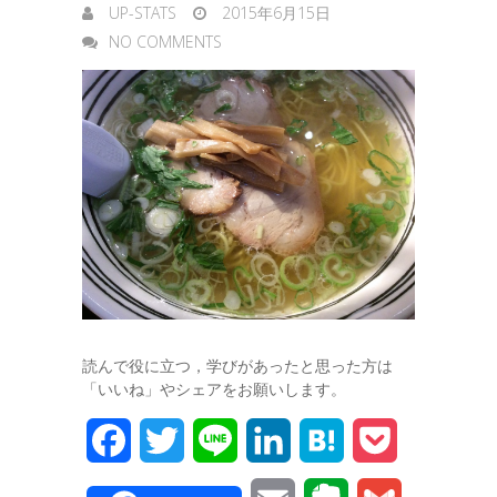
UP-STATS
2015年6月15日
r
NO COMMENTS
読んで役に立つ，学びがあったと思った方は
「いいね」やシェアをお願いします。
F
T
L
L
H
P
a
w
i
i
a
o