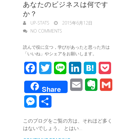
あなたのビジネスは何です
g
か？
e
UP-STATS
2015年6月12日
r
NO COMMENTS
読んで役に立つ，学びがあったと思った方は
「いいね」やシェアをお願いします。
F
T
L
L
H
P
a
w
i
i
a
o
E
E
G
Share
c
i
n
n
t
c
m
v
m
M
共
e
t
e
k
e
k
a
e
a
e
有
b
t
e
n
e
このブログをご覧の方は、それほど多く
i
r
i
s
はないでしょう。 とはい…
o
e
d
a
t
l
n
l
s