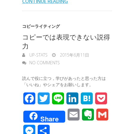
CONTINUE READING
o
r
I
o
e
k
n
t
n
コピーライティング
e
コピーでは表現できない説得
g
力
e
UP-STATS
2015年6月11日
r
NO COMMENTS
読んで役に立つ，学びがあったと思った方は
「いいね」やシェアをお願いします。
F
T
L
L
H
P
a
w
i
i
a
o
E
E
G
Share
c
i
n
n
t
c
m
v
m
M
共