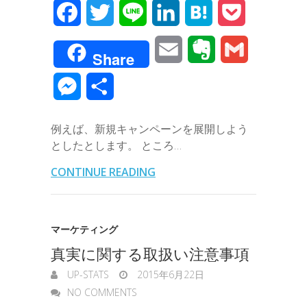
F
T
L
L
H
P
a
w
i
i
a
o
E
E
G
Share
c
i
n
n
t
c
m
v
m
M
共
e
t
e
k
e
k
a
e
a
e
有
b
t
e
n
e
例えば、新規キャンペーンを展開しよう
i
r
i
s
としたとします。 ところ…
o
e
d
a
t
l
n
l
s
CONTINUE READING
o
r
I
o
e
k
n
t
n
マーケティング
e
真実に関する取扱い注意事項
g
UP-STATS
2015年6月22日
e
NO COMMENTS
r