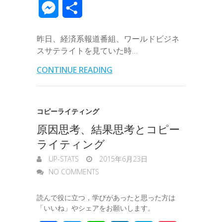
m
v
m
M
共
e
t
e
k
e
k
a
e
a
e
有
b
t
e
n
e
昨日、経済系報道番組、ワールドビジネ
i
r
i
s
スサテライトを見ていた時…
o
e
d
a
t
l
n
l
s
CONTINUE READING
o
r
I
o
e
k
n
t
n
コピーライティング
e
原因思考、結果思考とコピー
g
ライティング
e
UP-STATS
2015年6月23日
r
NO COMMENTS
読んで役に立つ，学びがあったと思った方は
「いいね」やシェアをお願いします。