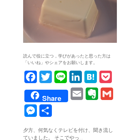
読んで役に立つ，学びがあったと思った方は
「いいね」やシェアをお願いします。
F
T
L
L
H
P
a
w
i
i
a
o
E
E
G
Share
c
i
n
n
t
c
m
v
m
M
共
e
t
e
k
e
k
a
e
a
e
有
b
t
e
n
e
夕方、何気なくテレビを付け、聞き流し
i
r
i
s
ていました。 そこでやっ…
o
e
d
a
t