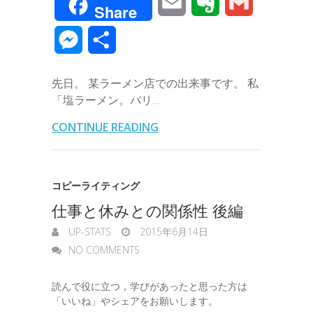
E
E
G
Share
c
i
n
n
t
c
m
v
m
M
共
e
t
e
k
e
k
a
e
a
e
有
b
t
e
n
e
先日。 某ラーメン店での出来事です。 私
i
r
i
s
「塩ラーメン。バリ…
o
e
d
a
t
l
n
l
s
CONTINUE READING
o
r
I
o
e
k
n
t
n
コピーライティング
e
仕事と休みとの関係性 後編
g
UP-STATS
2015年6月14日
e
NO COMMENTS
r
読んで役に立つ，学びがあったと思った方は
「いいね」やシェアをお願いします。