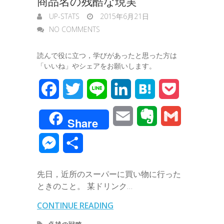
商品名の残酷な現実
UP-STATS
2015年6月21日
e
NO COMMENTS
r
読んで役に立つ，学びがあったと思った方は
「いいね」やシェアをお願いします。
F
T
L
L
H
P
a
w
i
i
a
o
E
E
G
Share
c
i
n
n
t
c
m
v
m
M
共
e
t
e
k
e
k
a
e
a
e
有
b
t
e
n
e
先日，近所のスーパーに買い物に行った
i
r
i
s
ときのこと。 某ドリンク…
o
e
d
a
t
l
n
l
s
CONTINUE READING
o
r
I
o
e