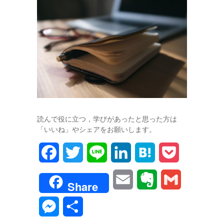
読んで役に立つ，学びがあったと思った方は
「いいね」やシェアをお願いします。
F
T
L
L
H
P
a
w
i
i
a
o
E
E
G
Share
c
i
n
n
t
c
m
v
m
M
共
e
t
e
k
e
k
a
e
a