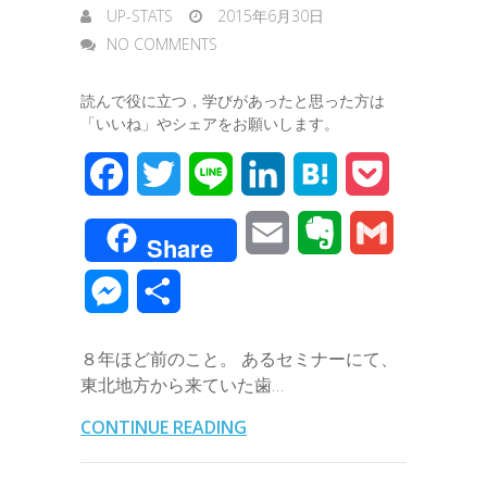
UP-STATS
2015年6月30日
NO COMMENTS
読んで役に立つ，学びがあったと思った方は
「いいね」やシェアをお願いします。
F
T
L
L
H
P
a
w
i
i
a
o
E
E
G
Share
c
i
n
n
t
c
m
v
m
M
共
e
t
e
k
e
k
a
e
a
e
有
b
t
e
n
e
８年ほど前のこと。 あるセミナーにて、
i
r
i
s
東北地方から来ていた歯…
o
e
d
a
t
l
n
l
s
CONTINUE READING
o
r
I
o
e
k
n