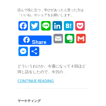
r
読んで役に立つ，学びがあったと思った方は
「いいね」やシェアをお願いします。
F
T
L
L
H
P
a
w
i
i
a
o
E
E
G
Share
c
i
n
n
t
c
m
v
m
M
共
e
t
e
k
e
k
a
e
a
e
有
b
t
e
n
e
どういうわけか、今週になって４回ほど
i
r
i
s
同じ話をしたので、今日の…
o
e
d
a
t
l
n
l
s
CONTINUE READING
o
r
I
o
e
k
n
t
n
マーケティング
e