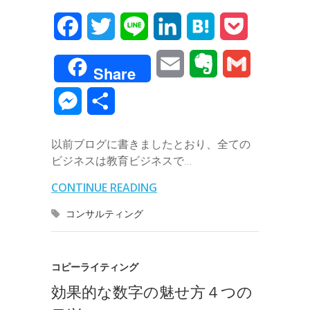
F
T
L
L
H
P
a
w
i
i
a
o
E
E
G
Share
c
i
n
n
t
c
m
v
m
M
共
e
t
e
k
e
k
a
e
a
e
有
b
t
e
n
e
以前ブログに書きましたとおり、全ての
i
r
i
s
ビジネスは教育ビジネスで…
o
e
d
a
t
l
n
l
s
CONTINUE READING
o
r
I
o
e
コンサルティング
k
n
t
n
e
g
コピーライティング
効果的な数字の魅せ方４つの
e