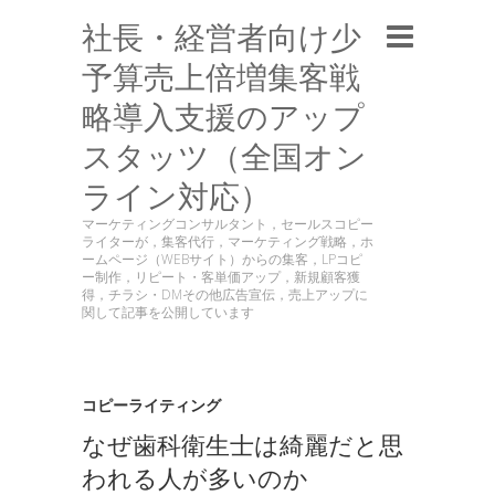
社長・経営者向け少
予算売上倍増集客戦
略導入支援のアップ
スタッツ（全国オン
ライン対応）
マーケティングコンサルタント，セールスコピー
ライターが，集客代行，マーケティング戦略，ホ
ームページ（WEBサイト）からの集客，LPコピ
ー制作，リピート・客単価アップ，新規顧客獲
得，チラシ・DMその他広告宣伝，売上アップに
関して記事を公開しています
コピーライティング
なぜ歯科衛生士は綺麗だと思
われる人が多いのか