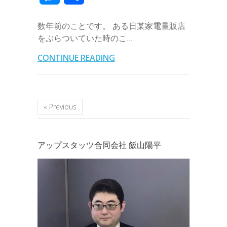
e
t
e
k
e
k
a
e
a
e
有
b
t
e
n
e
数年前のことです。 ある日某家電量販店
i
r
i
s
をぶらついていた時のこ…
o
e
d
a
t
l
n
l
s
CONTINUE READING
o
r
I
o
e
k
n
t
n
« Previous
e
g
e
アップスタッツ合同会社 飯山陽平
r