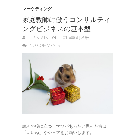
t
n
マーケティング
e
家庭教師に倣うコンサルティ
g
ングビジネスの基本型
e
UP-STATS
2015年6月29日
r
NO COMMENTS
読んで役に立つ，学びがあったと思った方は
「いいね」やシェアをお願いします。