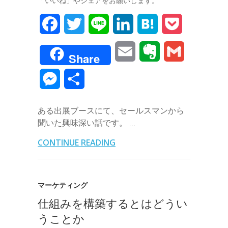
「いいね」やシェアをお願いします。
F
T
L
L
H
P
a
w
i
i
a
o
E
E
G
Share
c
i
n
n
t
c
m
v
m
M
共
e
t
e
k
e
k
a
e
a
e
有
b
t
e
n
e
ある出展ブースにて、セールスマンから
i
r
i
s
聞いた興味深い話です。 …
o
e
d
a
t
l
n
l
s
CONTINUE READING
o
r
I
o
e
k
n
t
n
マーケティング
e
仕組みを構築するとはどうい
g
うことか
e