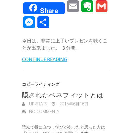
a
w
i
i
a
o
E
E
G
Share
c
i
n
n
t
c
m
v
m
M
共
e
t
e
k
e
k
a
e
a
e
有
b
t
e
n
e
今日は、非常に上手いプレゼンを聴くこ
i
r
i
s
とが出来ました。 ３分間…
o
e
d
a
t
l
n
l
s
CONTINUE READING
o
r
I
o
e
k
n
t
n
コピーライティング
e
隠されたベネフィットとは
g
UP-STATS
2015年6月16日
e
NO COMMENTS
r
読んで役に立つ，学びがあったと思った方は