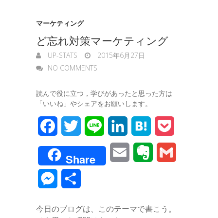
k
n
t
n
マーケティング
e
ど忘れ対策マーケティング
g
UP-STATS
2015年6月27日
e
NO COMMENTS
r
読んで役に立つ，学びがあったと思った方は
「いいね」やシェアをお願いします。
F
T
L
L
H
P
a
w
i
i
a
o
E
E
G
Share
c
i
n
n
t
c
m
v
m
M
共
e
t
e
k
e
k
a
e
a
e
有
b
t
e
n
e
今日のブログは、このテーマで書こう。
i
r
i
s