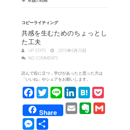
卓越の戦略
k
n
t
n
e
g
コピーライティング
共感を生むためのちょっとし
e
た工夫
r
UP-STATS
2015年6月20日
NO COMMENTS
読んで役に立つ，学びがあったと思った方は
「いいね」やシェアをお願いします。
F
T
L
L
H
P
a
w
i
i
a
o
E
E
G
Share
c
i
n
n
t
c
m
v
m
M
共
e
t
e
k
e
k