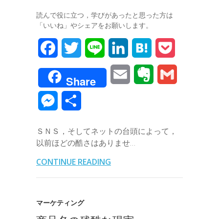
読んで役に立つ，学びがあったと思った方は
「いいね」やシェアをお願いします。
F
T
L
L
H
P
a
w
i
i
a
o
E
E
G
Share
c
i
n
n
t
c
m
v
m
M
共
e
t
e
k
e
k
a
e
a
e
有
b
t
e
n
e
ＳＮＳ，そしてネットの台頭によって，
i
r
i
s
以前ほどの酷さはありませ…
o
e
d
a
t
l
n
l
s
CONTINUE READING
o
r
I
o
e
k
n
t
n
マーケティング
e
g