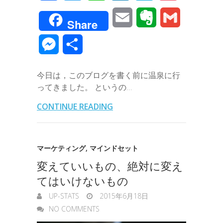
a
w
i
i
a
o
E
E
G
Share
c
i
n
n
t
c
m
v
m
M
共
e
t
e
k
e
k
a
e
a
e
有
b
t
e
n
e
今日は，このブログを書く前に温泉に行
i
r
i
s
ってきました。 というの…
o
e
d
a
t
l
n
l
s
CONTINUE READING
o
r
I
o
e
k
n
t
n
マーケティング
,
マインドセット
e
変えていいもの、絶対に変え
g
てはいけないもの
e
UP-STATS
2015年6月18日
r
NO COMMENTS