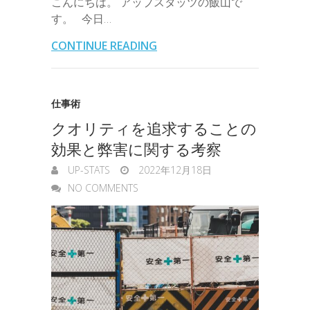
こんにちは。 アップスタッツの飯山で
i
r
i
s
す。 今日…
o
e
d
a
t
l
n
l
s
CONTINUE READING
o
r
I
o
e
k
n
t
n
仕事術
e
クオリティを追求することの
g
効果と弊害に関する考察
e
UP-STATS
2022年12月18日
r
NO COMMENTS