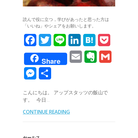
読んで役に立つ，学びがあったと思った方は
「いいね」やシェアをお願いします。
F
T
L
L
H
P
a
w
i
i
a
o
E
E
G
Share
c
i
n
n
t
c
m
v
m
M
共
e
t
e
k
e
k
a
e
a
e
有
b
t
e
n
e
こんにちは。 アップスタッツの飯山で
i
r
i
s
す。 今日…
o
e
d
a
t
l
n
l
s
CONTINUE READING
o
r
I
o
e
k
n
t
n
セールス