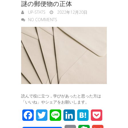
謎の郵便物の正体
g
UP-STATS
2022年12月20日
e
NO COMMENTS
r
読んで役に立つ，学びがあったと思った方は
「いいね」やシェアをお願いします。
F
T
L
L
H
P
a
w
i
i
a
o