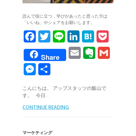
読んで役に立つ，学びがあったと思った方は
「いいね」やシェアをお願いします。
F
T
L
L
H
P
a
w
i
i
a
o
E
E
G
Share
c
i
n
n
t
c
m
v
m
M
共
e
t
e
k
e
k
a
e
a
e
有
b
t
e
n
e
こんにちは。 アップスタッツの飯山で
i
r
i
s
す。 今日…
o
e
d
a
t
l
n
l
s
CONTINUE READING
o
r
I
o
e
k
n
t
n
マーケティング