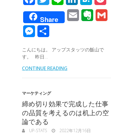
a
w
i
i
a
o
E
E
G
Share
c
i
n
n
t
c
m
v
m
M
共
e
t
e
k
e
k
a
e
a
e
有
b
t
e
n
e
こんにちは。 アップスタッツの飯山で
i
r
i
s
す。 昨日…
o
e
d
a
t
l
n
l
s
CONTINUE READING
o
r
I
o
e
k
n
t
n
マーケティング
e
締め切り効果で完成した仕事
g
の品質を考えるのは机上の空
e
論である
r
UP-STATS
2022年12月16日