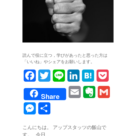
読んで役に立つ，学びがあったと思った方は
「いいね」やシェアをお願いします。
F
T
L
L
H
P
a
w
i
i
a
o
E
E
G
Share
c
i
n
n
t
c
m
v
m
M
共
e
t
e
k
e
k
a
e
a
e
有
b
t
e
n
e
こんにちは。 アップスタッツの飯山で
i
r
i
s
す。 今日…