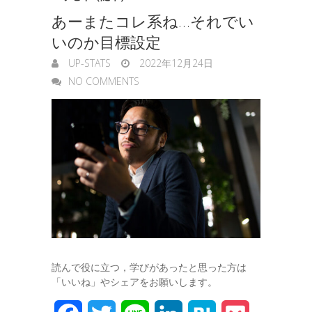
e
あーまたコレ系ね…それでい
g
いのか目標設定
e
UP-STATS
2022年12月24日
r
NO COMMENTS
読んで役に立つ，学びがあったと思った方は
「いいね」やシェアをお願いします。