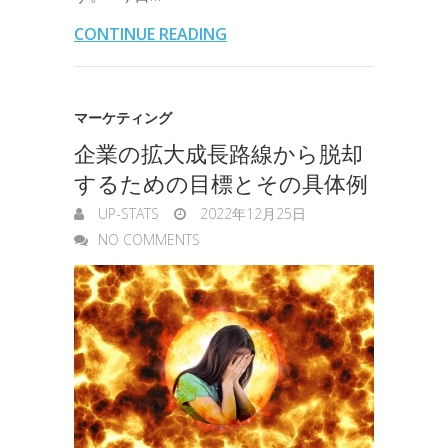
o
e
d
a
t
l
n
l
s
CONTINUE READING
o
r
I
o
e
k
n
t
n
マーケティング
e
企業の拡大成長路線から脱却
g
するための目標とその具体例
e
UP-STATS
2022年12月25日
r
NO COMMENTS