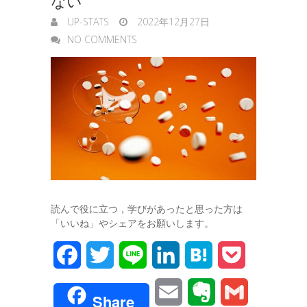
ない
r
UP-STATS
2022年12月27日
NO COMMENTS
読んで役に立つ，学びがあったと思った方は
「いいね」やシェアをお願いします。
F
T
L
L
H
P
a
w
i
i
a
o
E
E
G
Share