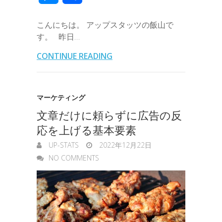
e
t
e
k
e
k
a
e
a
e
有
b
t
e
n
e
こんにちは。 アップスタッツの飯山で
i
r
i
s
す。 昨日…
o
e
d
a
t
l
n
l
s
CONTINUE READING
o
r
I
o
e
k
n
t
n
マーケティング
e
文章だけに頼らずに広告の反
g
応を上げる基本要素
e
UP-STATS
2022年12月22日
r
NO COMMENTS