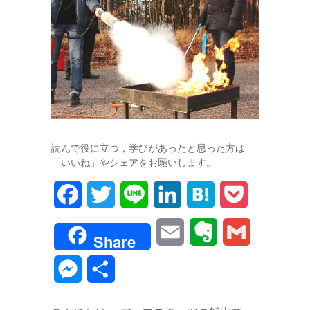
読んで役に立つ，学びがあったと思った方は
「いいね」やシェアをお願いします。
F
T
L
L
H
P
a
w
i
i
a
o
E
E
G
Share
c
i
n
n
t
c
m
v
m
M
共
e
t
e
k
e
k
a
e
a
e
有
b
t
e
n
e