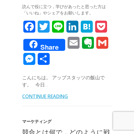
読んで役に立つ，学びがあったと思った方は
「いいね」やシェアをお願いします。
F
T
L
L
H
P
a
w
i
i
a
o
E
E
G
Share
c
i
n
n
t
c
m
v
m
M
共
e
t
e
k
e
k
a
e
a
e
有
b
t
e
n
e
こんにちは。 アップスタッツの飯山で
i
r
i
s
す。 今日…
o
e
d
a
t
l
n
l
s
CONTINUE READING
o
r
I
o
e
k
n
t
n
マーケティング
e
競合とは何で，どのように戦
g