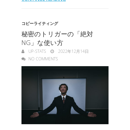
o
r
I
o
e
k
n
t
n
コピーライティング
e
秘密のトリガーの「絶対
g
NG」な使い方
e
UP-STATS
2022年12月14日
r
NO COMMENTS