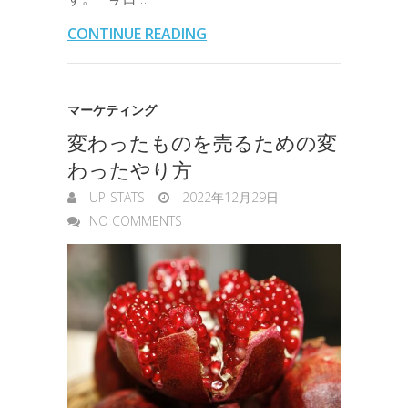
o
e
d
a
t
l
n
l
s
CONTINUE READING
o
r
I
o
e
k
n
t
n
マーケティング
e
変わったものを売るための変
g
わったやり方
e
UP-STATS
2022年12月29日
r
NO COMMENTS