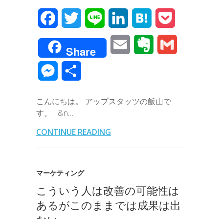
F
T
L
L
H
P
a
w
i
i
a
o
E
E
G
Share
c
i
n
n
t
c
m
v
m
M
共
e
t
e
k
e
k
a
e
a
e
有
b
t
e
n
e
こんにちは。 アップスタッツの飯山で
i
r
i
s
す。 &n…
o
e
d
a
t
l
n
l
s
CONTINUE READING
o
r
I
o
e
k
n
t
n
マーケティング
e
こういう人は改善の可能性は
g
あるがこのままでは成果は出
e