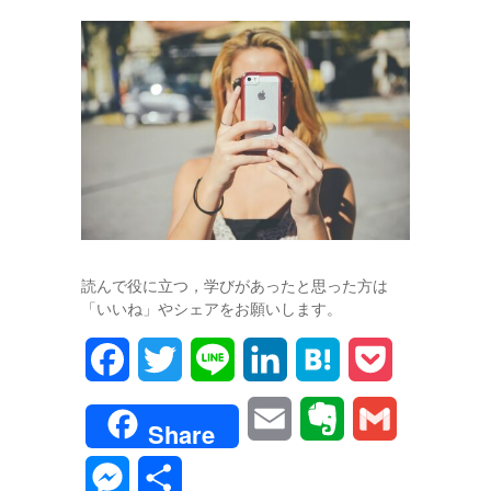
読んで役に立つ，学びがあったと思った方は
「いいね」やシェアをお願いします。
F
T
L
L
H
P
a
w
i
i
a
o
E
E
G
Share
c
i
n
n
t
c
m
v
m
M
共