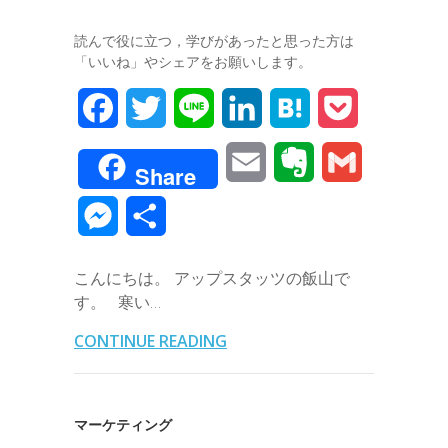
読んで役に立つ，学びがあったと思った方は
「いいね」やシェアをお願いします。
F
T
L
L
H
P
a
w
i
i
a
o
E
E
G
Share
c
i
n
n
t
c
m
v
m
M
共
e
t
e
k
e
k
a
e
a
e
有
b
t
e
n
e
こんにちは。 アップスタッツの飯山で
i
r
i
s
す。 寒い…
o
e
d
a
t
l
n
l
s
CONTINUE READING
o
r
I
o
e
k
n
t
n
マーケティング
e