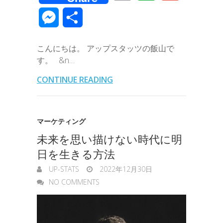
c
i
n
n
t
c
m
v
m
M
共
e
t
e
k
e
k
a
e
a
e
有
b
t
e
n
e
こんにちは。 アップスタッツの飯山で
i
r
i
s
す。 &n…
o
e
d
a
t
l
n
l
s
CONTINUE READING
o
r
I
o
e
k
n
t
n
マーケティング
e
未来を思い描けない時代に明
g
日を生きる方法
e
UP-STATS
2022年12月30日
r
NO COMMENTS