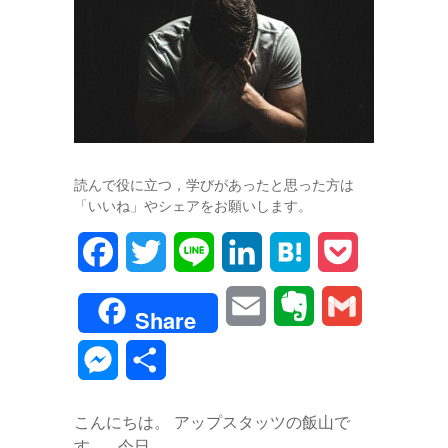
読んで役に立つ，学びがあったと思った方は
「いいね」やシェアをお願いします。
F
T
L
L
H
P
a
w
i
i
a
o
E
E
G
Share
c
i
n
n
t
c
m
v
m
M
共
e
t
e
k
e
k
a
e
a
e
有
b
t
e
n
e
こんにちは。 アップスタッツの飯山で
i
r
i
s
す。 今日…