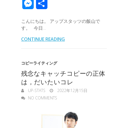
M
共
e
t
e
k
e
k
a
e
a
e
有
b
t
e
n
e
こんにちは。 アップスタッツの飯山で
i
r
i
s
す。 今日…
o
e
d
a
t
l
n
l
s
CONTINUE READING
o
r
I
o
e
k
n
t
n
コピーライティング
e
残念なキャッチコピーの正体
g
は，だいたいコレ
e
UP-STATS
2022年12月15日
r
NO COMMENTS