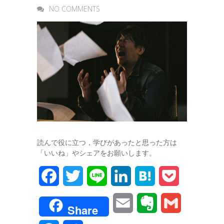
NO COMMENTS
読んで役に立つ，学びがあったと思った方は
「いいね」やシェアをお願いします。
F
T
L
L
H
P
a
w
i
i
a
o
E
E
G
Share
c
i
n
n
t
c
m
v
m