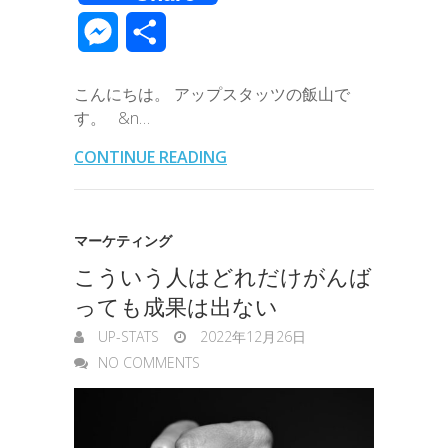
c
i
n
n
t
c
m
v
m
M
共
e
t
e
k
e
k
a
e
a
e
有
b
t
e
n
e
こんにちは。 アップスタッツの飯山で
i
r
i
s
す。 &n…
o
e
d
a
t
l
n
l
s
CONTINUE READING
o
r
I
o
e
k
n
t
n
マーケティング
e
こういう人はどれだけがんば
g
っても成果は出ない
e
UP-STATS
2022年12月26日
r
NO COMMENTS