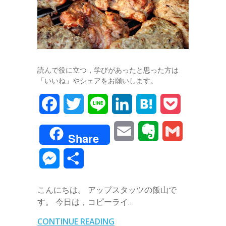
読んで役に立つ，学びがあったと思った方は
「いいね」やシェアをお願いします。
F
T
L
L
H
P
a
w
i
i
a
o
E
E
G
Share
c
i
n
n
t
c
m
v
m
M
共
e
t
e
k
e
k
a
e
a
e
有
b
t
e
n
e
こんにちは。 アップスタッツの飯山で
i
r
i
s
す。 今日は，コピーライ…
o
e
d
a
t
l
n
l
s
CONTINUE READING
o
r
I