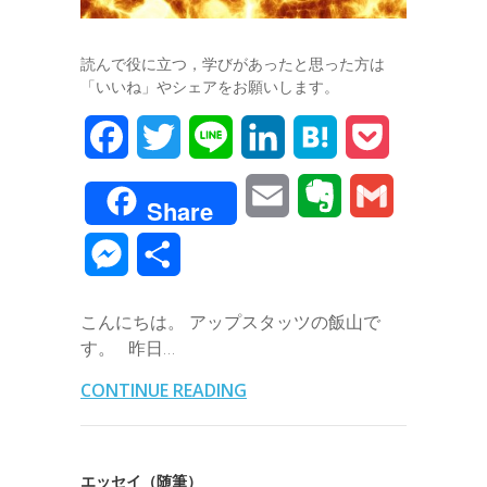
読んで役に立つ，学びがあったと思った方は
「いいね」やシェアをお願いします。
F
T
L
L
H
P
a
w
i
i
a
o
E
E
G
Share
c
i
n
n
t
c
m
v
m
M
共
e
t
e
k
e
k
a
e
a
e
有
b
t
e
n
e
こんにちは。 アップスタッツの飯山で
i
r
i
s
す。 昨日…
o
e
d
a
t
l
n
l
s
CONTINUE READING
o
r
I
o
e
k
n
t
n
エッセイ（随筆）