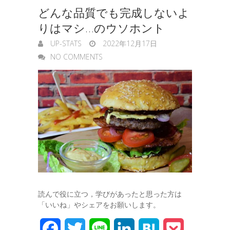
e
どんな品質でも完成しないよ
g
りはマシ…のウソホント
e
UP-STATS
2022年12月17日
r
NO COMMENTS
読んで役に立つ，学びがあったと思った方は
「いいね」やシェアをお願いします。
F
T
L
L
H
P