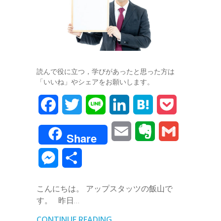
読んで役に立つ，学びがあったと思った方は
「いいね」やシェアをお願いします。
F
T
L
L
H
P
a
w
i
i
a
o
E
E
G
Share
c
i
n
n
t
c
m
v
m
M
共
e
t
e
k
e
k
a
e
a
e
有
b
t
e
n
e
こんにちは。 アップスタッツの飯山で
i
r
i
s
す。 昨日…
o
e
d
a
t
l
n
l
s
CONTINUE READING