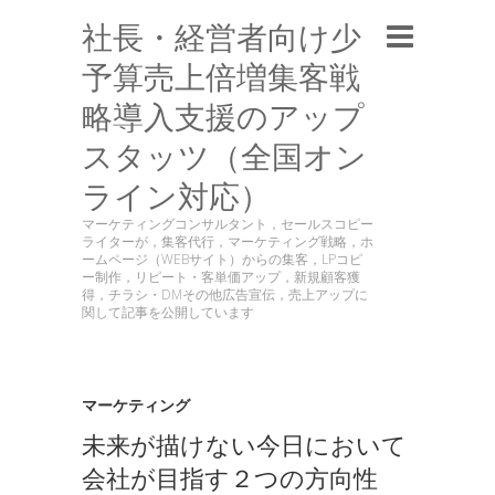
社長・経営者向け少
予算売上倍増集客戦
略導入支援のアップ
スタッツ（全国オン
ライン対応）
マーケティングコンサルタント，セールスコピー
ライターが，集客代行，マーケティング戦略，ホ
ームページ（WEBサイト）からの集客，LPコピ
ー制作，リピート・客単価アップ，新規顧客獲
得，チラシ・DMその他広告宣伝，売上アップに
関して記事を公開しています
マーケティング
未来が描けない今日において
会社が目指す２つの方向性