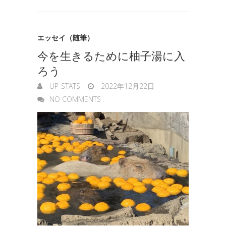
o
e
k
n
t
n
エッセイ（随筆）
e
今を生きるために柚子湯に入
g
ろう
e
UP-STATS
2022年12月22日
r
NO COMMENTS