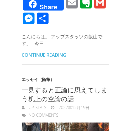
E
E
G
Share
c
i
n
n
t
c
m
v
m
M
共
e
t
e
k
e
k
a
e
a
e
有
b
t
e
n
e
こんにちは。 アップスタッツの飯山で
i
r
i
s
す。 今日…
o
e
d
a
t
l
n
l
s
CONTINUE READING
o
r
I
o
e
k
n
t
n
エッセイ（随筆）
e
一見すると正論に思えてしま
g
う机上の空論の話
e
UP-STATS
2022年12月19日
r
NO COMMENTS