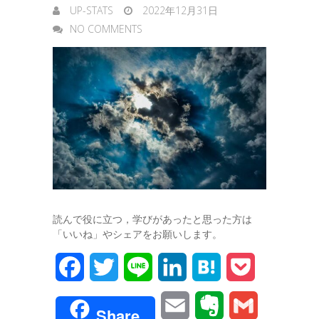
UP-STATS
2022年12月31日
NO COMMENTS
読んで役に立つ，学びがあったと思った方は
「いいね」やシェアをお願いします。
F
T
L
L
H
P
a
w
i
i
a
o
E
E
G
Share