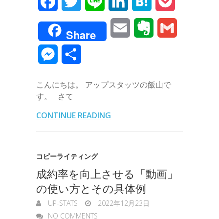
F
T
L
L
H
P
a
w
i
i
a
o
E
E
G
Share
c
i
n
n
t
c
m
v
m
M
共
e
t
e
k
e
k
a
e
a
e
有
b
t
e
n
e
こんにちは。 アップスタッツの飯山で
i
r
i
s
す。 さて…
o
e
d
a
t
l
n
l
s
CONTINUE READING
o
r
I
o
e
k
n
t
n
コピーライティング
e
成約率を向上させる「動画」
g
の使い方とその具体例
e
UP-STATS
2022年12月23日
r
NO COMMENTS