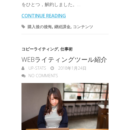
s
をひとつ，解約しました。…
o
e
d
a
t
l
n
l
s
CONTINUE READING
o
r
I
o
e
購入後の後悔
,
継続課金
,
コンテンツ
k
n
t
n
e
g
コピーライティング
,
仕事術
WEBライティングツール紹介
e
UP-STATS
2018年1月24日
r
NO COMMENTS