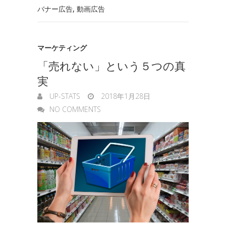
t
バナー広告
,
動画広告
n
e
g
マーケティング
e
「売れない」という５つの真
r
実
UP-STATS
2018年1月28日
NO COMMENTS