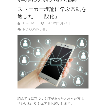
g
マーケティング
,
マインドセット
,
仕事術
ストーカー理論に学ぶ常軌を
e
逸した「一般化」
r
UP-STATS
2018年1月27日
NO COMMENTS
読んで役に立つ，学びがあったと思った方は
「いいね」やシェアをお願いします。