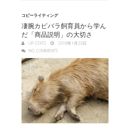
n
e
g
コピーライティング
凄腕カピバラ飼育員から学ん
e
だ「商品説明」の大切さ
r
UP-STATS
2018年1月23日
NO COMMENTS