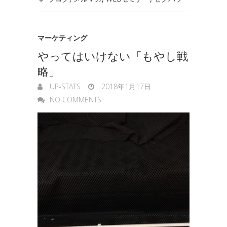
k
n
t
n
e
g
マーケティング
やってはいけない「もやし戦
e
略」
r
UP-STATS
2018年1月17日
NO COMMENTS