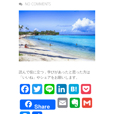
NO COMMENTS
読んで役に立つ，学びがあったと思った方は
「いいね」やシェアをお願いします。
F
T
L
L
H
P
a
w
i
i
a
o
E
E
G
Share
c
i
n
n
t
c
m
v
m