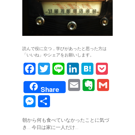
読んで役に立つ，学びがあったと思った方は
「いいね」やシェアをお願いします。
F
T
L
L
H
P
a
w
i
i
a
o
E
E
G
Share
c
i
n
n
t
c
m
v
m
M
共
e
t
e
k
e
k
a
e
a
e
有
b
t
e
n
e
朝から何も食べていなかったことに気づ
i
r
i
s
き… 今日は家に一人だけ…
o
e
d
a
t
l
n
l