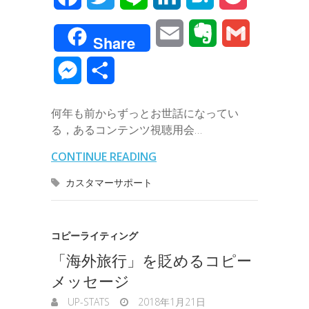
a
w
i
i
a
o
E
E
G
Share
c
i
n
n
t
c
m
v
m
M
共
e
t
e
k
e
k
a
e
a
e
有
b
t
e
n
e
何年も前からずっとお世話になってい
i
r
i
s
る，あるコンテンツ視聴用会…
o
e
d
a
t
l
n
l
s
CONTINUE READING
o
r
I
o
e
カスタマーサポート
k
n
t
n
e
g
コピーライティング
「海外旅行」を貶めるコピー
e
メッセージ
r
UP-STATS
2018年1月21日