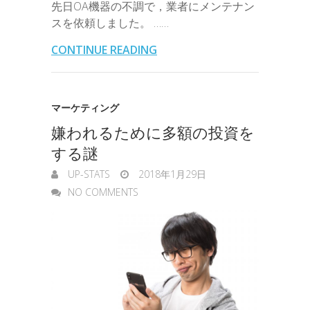
先日OA機器の不調で，業者にメンテナン
i
r
i
s
スを依頼しました。 ……
o
e
d
a
t
l
n
l
s
CONTINUE READING
o
r
I
o
e
k
n
t
n
マーケティング
e
嫌われるために多額の投資を
g
する謎
e
UP-STATS
2018年1月29日
r
NO COMMENTS