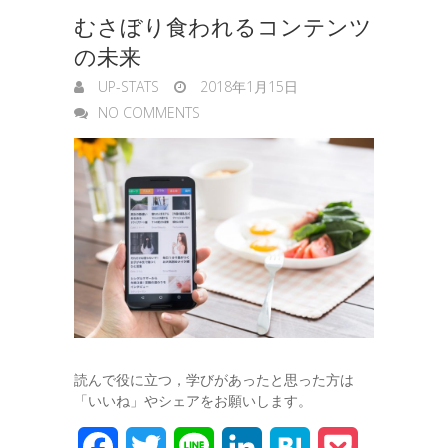
むさぼり食われるコンテンツ
e
の未来
r
UP-STATS
2018年1月15日
NO COMMENTS
読んで役に立つ，学びがあったと思った方は
「いいね」やシェアをお願いします。
F
T
L
L
H
P