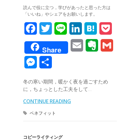
読んで役に立つ，学びがあったと思った方は
「いいね」やシェアをお願いします。
F
T
L
L
H
P
a
w
i
i
a
o
E
E
G
Share
c
i
n
n
t
c
m
v
m
M
共
e
t
e
k
e
k
a
e
a
e
有
b
t
e
n
e
冬の寒い期間，暖かく夜を過ごすため
i
r
i
s
に，ちょっとした工夫をして…
o
e
d
a
t
l
n
l
s
CONTINUE READING
o
r
I
o
e
ベネフィット
k
n
t
n
e
g
コピーライティング