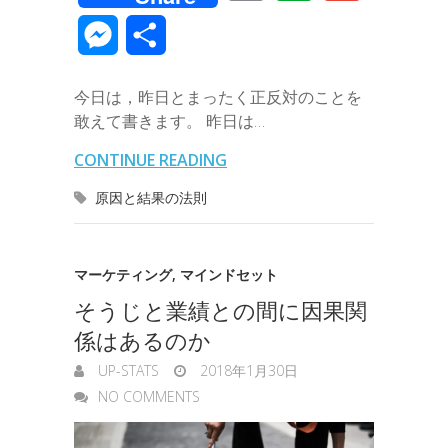
c
i
n
n
t
c
m
v
m
M
共
e
t
e
k
e
k
a
e
a
e
有
b
t
e
n
e
今日は，昨日とまったく正反対のことを
i
r
i
s
敢えて書きます。 昨日は…
o
e
d
a
t
l
n
l
s
CONTINUE READING
o
r
I
o
e
原因と結果の法則
k
n
t
n
e
g
マーケティング
,
マインドセット
そうじと業績との間に因果関
e
係はあるのか
r
UP-STATS
2018年1月30日
NO COMMENTS