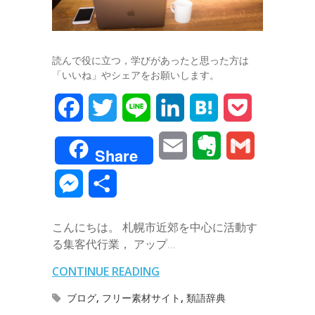
読んで役に立つ，学びがあったと思った方は
「いいね」やシェアをお願いします。
F
T
L
L
H
P
a
w
i
i
a
o
E
E
G
Share
c
i
n
n
t
c
m
v
m
M
共
e
t
e
k
e
k
a
e
a
e
有
b
t
e
n
e
こんにちは。 札幌市近郊を中心に活動す
i
r
i
s
る集客代行業， アップ…
o
e
d
a
t
l
n
l
s
CONTINUE READING
o
r
I
o
e
ブログ
,
フリー素材サイト
,
類語辞典
k
n
t