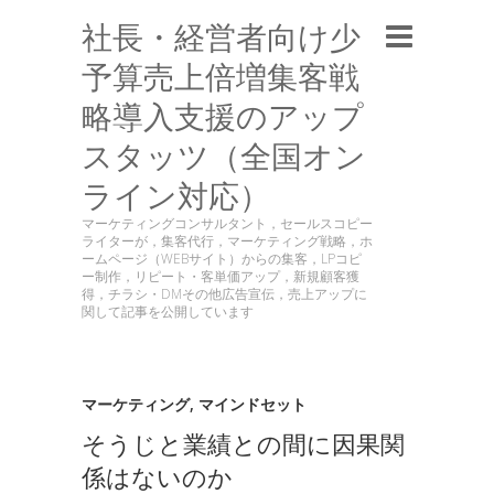
社長・経営者向け少
予算売上倍増集客戦
略導入支援のアップ
スタッツ（全国オン
ライン対応）
マーケティングコンサルタント，セールスコピー
ライターが，集客代行，マーケティング戦略，ホ
ームページ（WEBサイト）からの集客，LPコピ
ー制作，リピート・客単価アップ，新規顧客獲
得，チラシ・DMその他広告宣伝，売上アップに
関して記事を公開しています
マーケティング
,
マインドセット
そうじと業績との間に因果関
係はないのか