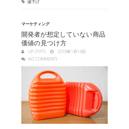
e
値下げ
k
n
t
n
e
g
マーケティング
開発者が想定していない商品
e
価値の見つけ方
r
UP-STATS
2018年1月16日
NO COMMENTS