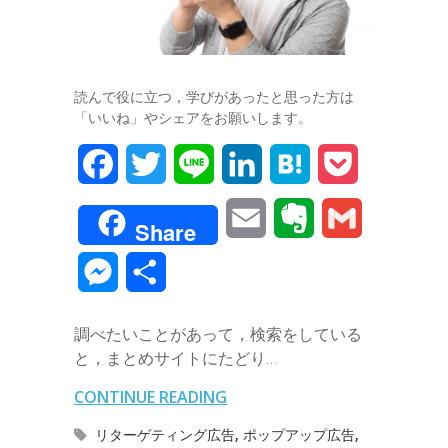
読んで役に立つ，学びがあったと思った方は
「いいね」やシェアをお願いします。
F
T
L
L
H
P
a
w
i
i
a
o
E
E
G
Share
c
i
n
n
t
c
m
v
m
M
共
e
t
e
k
e
k
a
e
a
e
有
b
t
e
n
e
調べたいことがあって，検索をしている
i
r
i
s
と，まとめサイトにたどり…
o
e
d
a
t
l
n
l
s
CONTINUE READING
o
r
I
o
e
リターゲティング広告
,
ポップアップ広告
,
k
n