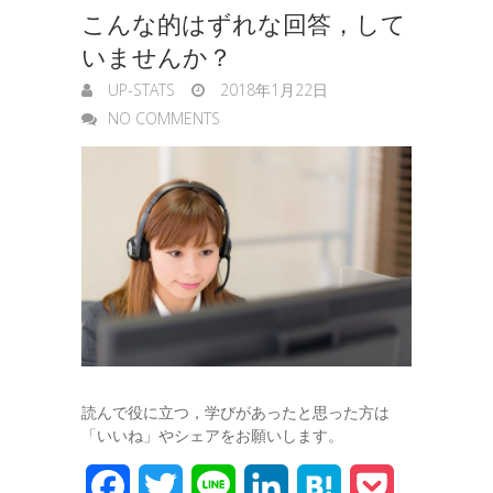
こんな的はずれな回答，して
e
いませんか？
r
UP-STATS
2018年1月22日
NO COMMENTS
読んで役に立つ，学びがあったと思った方は
「いいね」やシェアをお願いします。
F
T
L
L
H
P