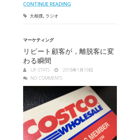
s
CONTINUE READING
o
r
I
o
e
大相撲
,
ラジオ
k
n
t
n
e
g
マーケティング
リピート顧客が，離脱客に変
e
わる瞬間
r
UP-STATS
2018年1月19日
NO COMMENTS