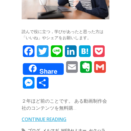
読んで役に立つ，学びがあったと思った方は
「いいね」やシェアをお願いします。
F
T
L
L
H
P
a
w
i
i
a
o
E
E
G
Share
c
i
n
n
t
c
m
v
m
M
共
e
t
e
k
e
k
a
e
a
e
有
b
t
e
n
e
２年ほど前のことです。 ある動画制作会
i
r
i
s
社のコンテンツを無料購…
o
e
d
a
t
l
n
l
s
CONTINUE READING
o
r
I
o
e
ブログ
,
メルマガ
,
WEBセミナー
,
セクハラ