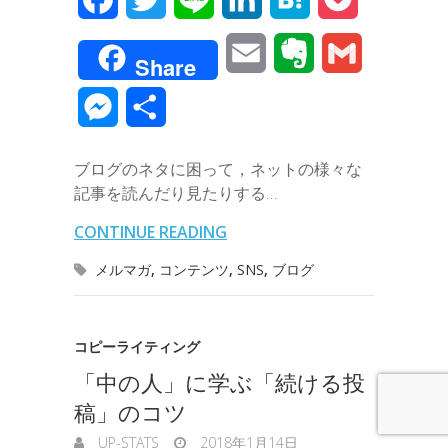
a
w
i
i
a
o
E
E
G
Share
c
i
n
n
t
c
m
v
m
M
共
e
t
e
k
e
k
a
e
a
e
有
b
t
e
n
e
ブログのネタに困って，ネットの様々な
i
r
i
s
記事を読んだり見たりする…
o
e
d
a
t
l
n
l
s
CONTINUE READING
o
r
I
o
e
メルマガ
,
コンテンツ
,
SNS
,
ブログ
k
n
t
n
e
g
コピーライティング
「中の人」に学ぶ「続ける投
e
稿」のコツ
r
UP-STATS
2018年1月14日