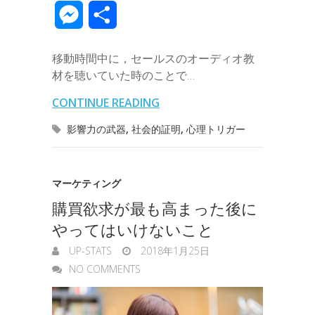
m
v
m
M
共
e
t
e
k
e
k
a
e
a
e
有
b
t
e
n
e
移動時間中に，セールスのオーディオ教
i
r
i
s
材を聴いていた時のことで…
o
e
d
a
t
l
n
l
s
CONTINUE READING
o
r
I
o
e
影響力の武器
,
社会的証明
,
心理トリガー
k
n
t
n
e
g
マーケティング
購買欲求が最も高まった後に
e
やってはいけないこと
r
UP-STATS
2018年1月25日
NO COMMENTS