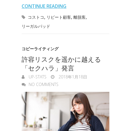
l
n
l
s
CONTINUE READING
o
r
I
o
e
コストコ
,
リピート顧客
,
離脱客
,
k
n
t
リーガルパッド
n
e
g
コピーライティング
e
許容リスクを遥かに越える
r
「セクハラ」発言
UP-STATS
2018年1月18日
NO COMMENTS