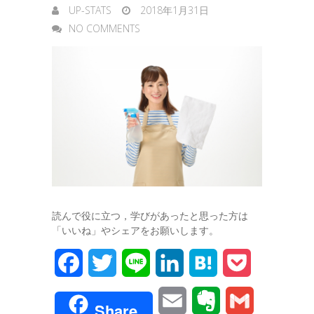
UP-STATS
2018年1月31日
NO COMMENTS
読んで役に立つ，学びがあったと思った方は
「いいね」やシェアをお願いします。
F
T
L
L
H
P
a
w
i
i
a
o
E
E
G
Share