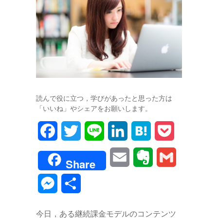
読んで役に立つ，学びがあったと思った方は
「いいね」やシェアをお願いします。
F
T
L
L
H
P
a
w
i
i
a
o
E
E
G
Share
c
i
n
n
t
c
m
v
m
M
共
e
t
e
k
e
k
a
e
a
e
有
b
t
e
n
e
今日，ある継続課金モデルのコンテンツ
i
r
i