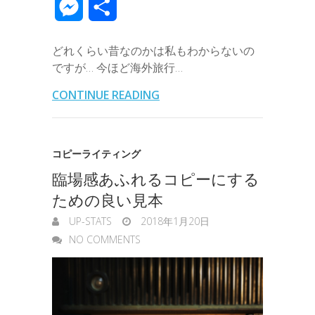
M
共
e
t
e
k
e
k
a
e
a
e
有
b
t
e
n
e
どれくらい昔なのかは私もわからないの
i
r
i
s
ですが… 今ほど海外旅行…
o
e
d
a
t
l
n
l
s
CONTINUE READING
o
r
I
o
e
k
n
t
n
コピーライティング
e
臨場感あふれるコピーにする
g
ための良い見本
e
UP-STATS
2018年1月20日
r
NO COMMENTS