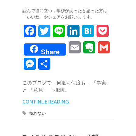
読んで役に立つ，学びがあったと思った方は
「いいね」やシェアをお願いします。
F
T
L
L
H
P
a
w
i
i
a
o
E
E
G
Share
c
i
n
n
t
c
m
v
m
M
共
e
t
e
k
e
k
a
e
a
e
有
b
t
e
n
e
このブログで，何度も何度も， 「事実」
i
r
i
s
と 「意見」 「推測…
o
e
d
a
t
l
n
l
s
CONTINUE READING
o
r
I
o
e
売れない
k
n
t
n
e