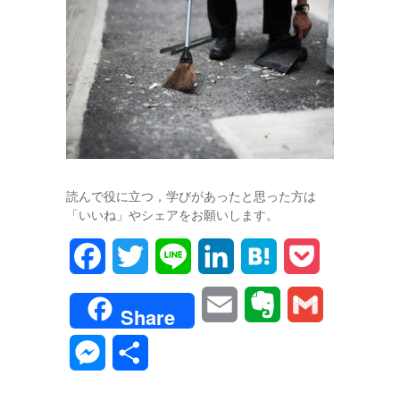
読んで役に立つ，学びがあったと思った方は
「いいね」やシェアをお願いします。
F
T
L
L
H
P
a
w
i
i
a
o
E
E
G
Share
c
i
n
n
t
c
m
v
m
M
共
e
t
e
k
e
k
a
e
a
e
有
b
t
e
n
e