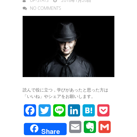
UP-STATS
2018年1月26日
r
NO COMMENTS
読んで役に立つ，学びがあったと思った方は
「いいね」やシェアをお願いします。
F
T
L
L
H
P
a
w
i
i
a
o
E
E
G
Share
c
i
n
n
t
c