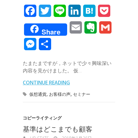
F
T
L
L
H
P
a
w
i
i
a
o
E
E
G
Share
c
i
n
n
t
c
m
v
m
M
共
e
t
e
k
e
k
a
e
a
e
有
b
t
e
n
e
たまたまですが，ネットで少々興味深い
i
r
i
s
内容を見かけました。 仮…
o
e
d
a
t
l
n
l
s
CONTINUE READING
o
r
I
o
e
仮想通貨
,
お客様の声
,
セミナー
k
n
t
n
e
g
コピーライティング
基準はどこまでも顧客
e