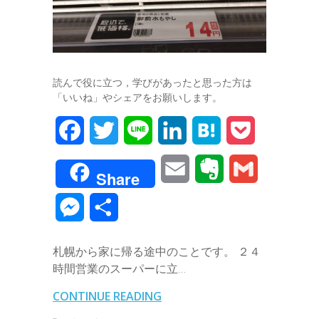
読んで役に立つ，学びがあったと思った方は
「いいね」やシェアをお願いします。
F
T
L
L
H
P
a
w
i
i
a
o
E
E
G
Share
c
i
n
n
t
c
m
v
m
M
共
e
t
e
k
e
k
a
e
a
e
有
b
t
e
n
e
札幌から家に帰る途中のことです。 ２４
i
r
i
s
時間営業のスーパーに立…
o
e
d
a
t
l
n
l
s
CONTINUE READING
o
r
I
o