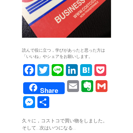
読んで役に立つ，学びがあったと思った方は
「いいね」やシェアをお願いします。
F
T
L
L
H
P
a
w
i
i
a
o
E
E
G
Share
c
i
n
n
t
c
m
v
m
M
共
e
t
e
k
e
k
a
e
a
e
有
b
t
e
n
e
久々に，コストコで買い物をしました。
i
r
i
s
そして…次はいつになる…
o
e
d
a
t