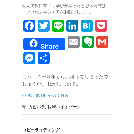
読んで役に立つ，学びがあったと思った方は
「いいね」やシェアをお願いします。
F
T
L
L
H
P
a
w
i
i
a
o
E
E
G
Share
c
i
n
n
t
c
m
v
m
M
共
e
t
e
k
e
k
a
e
a
e
有
b
t
e
n
e
もう，７〜８年くらい経ってしまったで
i
r
i
s
しょうか。 私がはじめて…
o
e
d
a
t
l
n
l
s
CONTINUE READING
o
r
I
o
e
カピバラ
,
長崎バイオパーク
k
n
t
n
e
g
コピーライティング