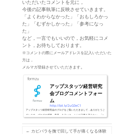
いただいたコメントを元に，
今後の記事執筆に反映させていきます。
「よくわからなかった」「おもしろかっ
た」「むずかしかった」「参考になっ
た」
など，一言でもいいので，お気軽にコメ
ント，お待ちしております。
※コメントの際にメールアドレスを記入いただいた
方は，
。
メルマガ登録させていただきます
formzu
アップスタッツ経営研究
会ブログコメントフォー
ム
http://bit.ly/2uG0eC1
アップスタッツ経営研究会のブログをご覧いただきまして，ありがとうご
ざいます。ブログの感想，意見，あるいは，こんな記事を読みたい，「○
×について，どう思いますか？」といった質問やリクエストなどを，お気
軽にお寄せください。
←
カピバラを撫で回して手が痛くなる体験