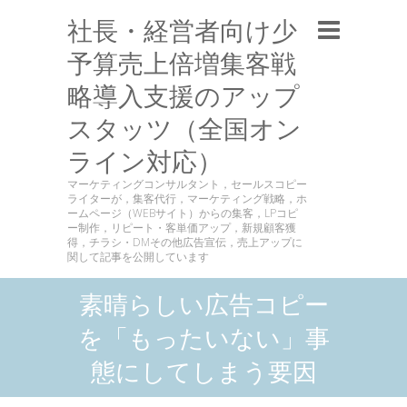
社長・経営者向け少
予算売上倍増集客戦
略導入支援のアップ
スタッツ（全国オン
ライン対応）
マーケティングコンサルタント，セールスコピー
ライターが，集客代行，マーケティング戦略，ホ
ームページ（WEBサイト）からの集客，LPコピ
ー制作，リピート・客単価アップ，新規顧客獲
得，チラシ・DMその他広告宣伝，売上アップに
関して記事を公開しています
素晴らしい広告コピー
を「もったいない」事
態にしてしまう要因