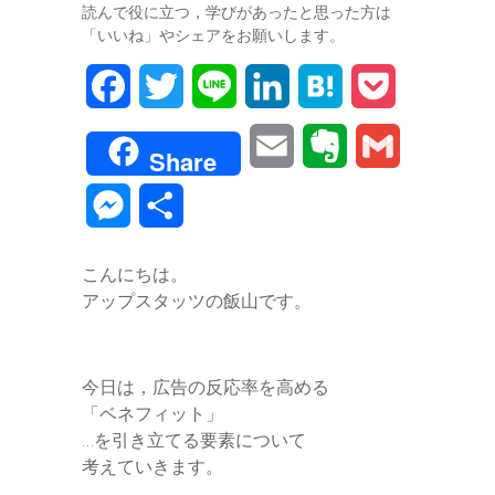
読んで役に立つ，学びがあったと思った方は
「いいね」やシェアをお願いします。
F
T
L
L
H
P
a
w
i
i
a
o
E
E
G
Share
c
i
n
n
t
c
m
v
m
M
共
e
t
e
k
e
k
a
e
a
e
有
b
t
e
n
e
こんにちは。
i
r
i
s
アップスタッツの飯山です。
o
e
d
a
t
l
n
l
s
o
r
I
o
e
今日は，広告の反応率を高める
k
n
t
「ベネフィット」
n
…を引き立てる要素について
e
考えていきます。
g