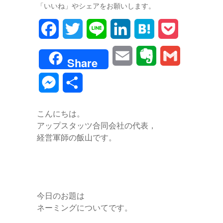
「いいね」やシェアをお願いします。
F
T
L
L
H
P
a
w
i
i
a
o
E
E
G
Share
c
i
n
n
t
c
m
v
m
M
共
e
t
e
k
e
k
a
e
a
e
有
b
t
e
n
e
こんにちは。
i
r
i
s
アップスタッツ合同会社の代表，
o
e
d
a
t
l
n
l
経営軍師の飯山です。
s
o
r
I
o
e
k
n
t
n
e
今日のお題は
g
ネーミングについてです。
e