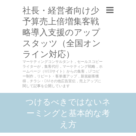
社長・経営者向け少
予算売上倍増集客戦
略導入支援のアップ
スタッツ（全国オン
ライン対応）
マーケティングコンサルタント，セールスコピー
ライターが，集客代行，マーケティング戦略，ホ
ームページ（WEBサイト）からの集客，LPコピ
ー制作，リピート・客単価アップ，新規顧客獲
得，チラシ・DMその他広告宣伝，売上アップに
関して記事を公開しています
つけるべきではないネ
ーミングと基本的な考
え方