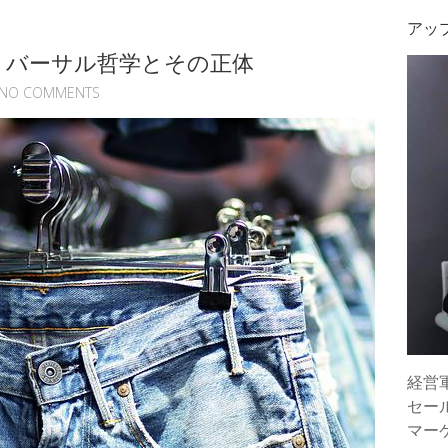
アッ
リバーサル哲学とその正体
NO COMMENTS
経営
セー
マー