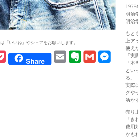
197
明治
明治
もと
上ア
方は「いいね」やシェアをお願いします。
使え
「実
P
E
E
G
M
Share
「本
o
m
v
m
e
とい
る。
c
a
e
a
s
実際
グや
k
i
r
i
s
活か
e
l
n
l
e
売り
t
o
n
「き
費用
t
g
かも