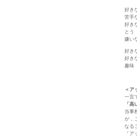
好き
苦手
好き
とう
嫌い
好き
好き
趣味
＜ア
一言
「高
当事
が，
なる
「ア