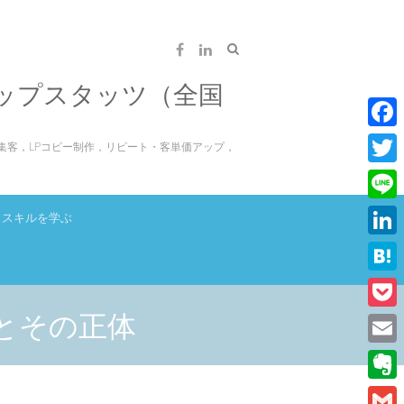
ップスタッツ（全国
F
集客，LPコピー制作，リピート・客単価アップ，
a
T
c
w
L
スキルを学ぶ
e
i
i
L
b
t
n
i
o
H
t
e
n
o
a
とその正体
e
P
k
k
t
r
o
E
e
e
c
m
d
E
n