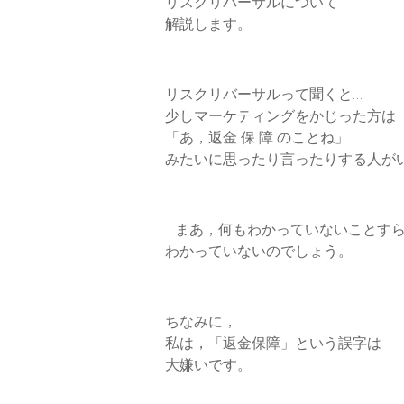
リスクリバーサルについて
k
n
解説します。
リスクリバーサルって聞くと…
少しマーケティングをかじった方は
「あ，返金 保 障 のことね」
みたいに思ったり言ったりする人が
…まあ，何もわかっていないことす
わかっていないのでしょう。
ちなみに，
私は，「返金保障」という誤字は
大嫌いです。