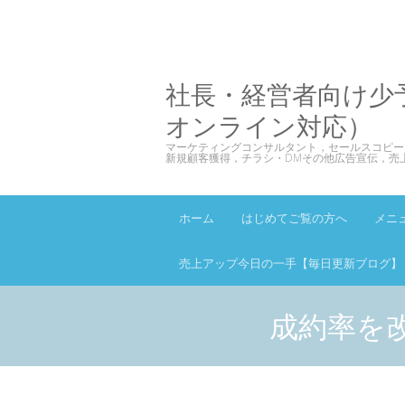
社長・経営者向け少
オンライン対応）
マーケティングコンサルタント，セールスコピー
新規顧客獲得，チラシ・DMその他広告宣伝，売
ホーム
はじめてご覧の方へ
メニ
売上アップ今日の一手【毎日更新ブログ】
成約率を