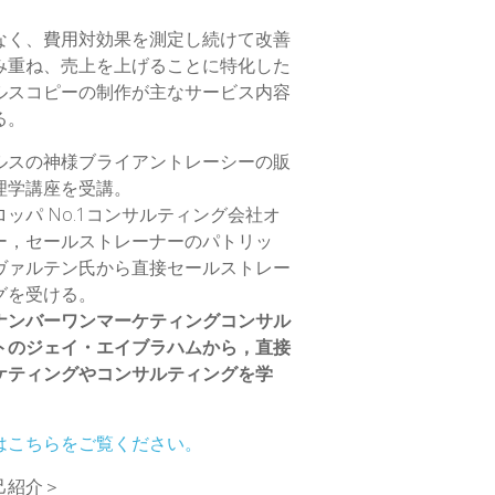
なく、費用対効果を測定し続けて改善
み重ね、売上を上げることに特化した
ルスコピーの制作が主なサービス内容
る。
ルスの神様ブライアントレーシーの販
理学講座を受講。
ロッパ No.1コンサルティング会社オ
ー，セールストレーナーのパトリッ
ヴァルテン氏から直接セールストレー
グを受ける。
ナンバーワンマーケティングコンサル
トのジェイ・エイブラハムから，直接
ケティングやコンサルティングを学
はこちらをご覧ください。
己紹介＞