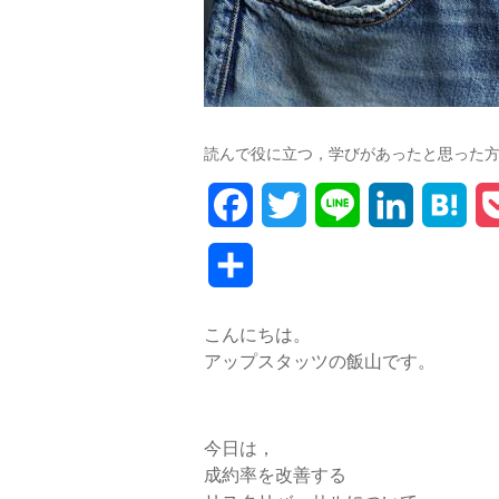
読んで役に立つ，学びがあったと思った
F
T
L
L
H
a
w
i
i
a
共
c
i
n
n
t
有
こんにちは。
e
t
e
k
e
アップスタッツの飯山です。
b
t
e
n
o
e
d
a
今日は，
o
r
I
成約率を改善する