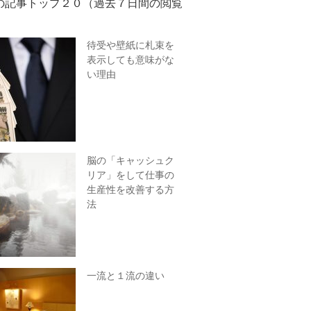
の記事トップ２０（過去７日間の閲覧
待受や壁紙に札束を
表示しても意味がな
い理由
脳の「キャッシュク
リア」をして仕事の
生産性を改善する方
法
一流と１流の違い