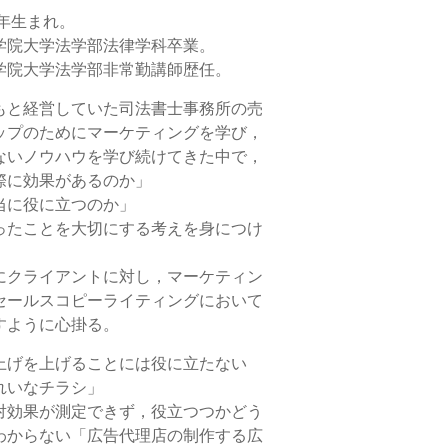
8年生まれ。
学院大学法学部法律学科卒業。
学院大学法学部非常勤講師歴任。
もと経営していた司法書士事務所の売
ップのためにマーケティングを学び，
ないノウハウを学び続けてきた中で，
際に効果があるのか」
当に役に立つのか」
ったことを大切にする考えを身につけ
にクライアントに対し，マーケティン
セールスコピーライティングにおいて
すように心掛る。
上げを上げることには役に立たない
れいなチラシ」
対効果が測定できず，役立つつかどう
わからない「広告代理店の制作する広