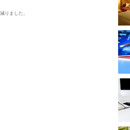
ど減りました。
。