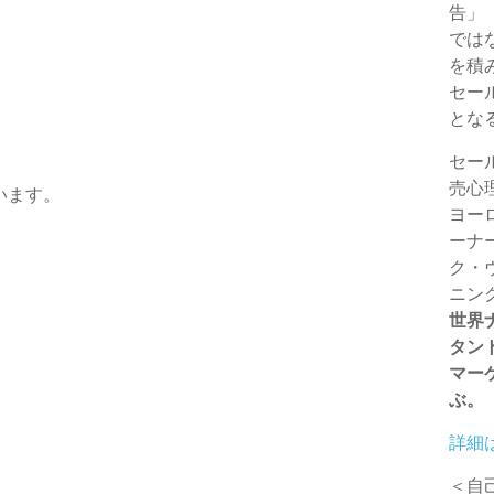
告」
e
e
では
r
を積
セー
とな
セー
売心
います。
ヨー
ーナ
ク・
ら
ニン
世界
タン
マー
ぶ。
詳細
＜自