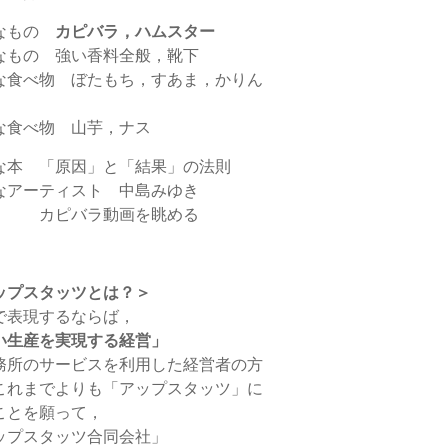
なもの
カピバラ，ハムスター
なもの 強い香料全般，靴下
な食べ物 ぼたもち，すあま，かりん
な食べ物 山芋，ナス
な本 「原因」と「結果」の法則
なアーティスト 中島みゆき
 カピバラ動画を眺める
ップスタッツとは？＞
で表現するならば，
い生産を実現する経営」
務所のサービスを利用した経営者の方
これまでよりも「アップスタッツ」に
ことを願って，
ップスタッツ合同会社」