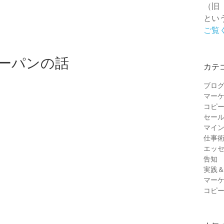
（旧
とい
ご覧
ジーパンの話
カテ
ブロ
マー
コピ
セー
マイ
仕事
エッ
告知
実践
マー
コピ