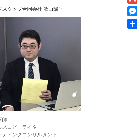
k
a
I
v
プスタッツ合同会社 飯山陽平
a
G
e
i
n
e
m
t
M
l
r
a
e
共
n
i
s
有
o
l
s
t
e
e
n
g
e
r
軍師
ルスコピーライター
ケティングコンサルタント