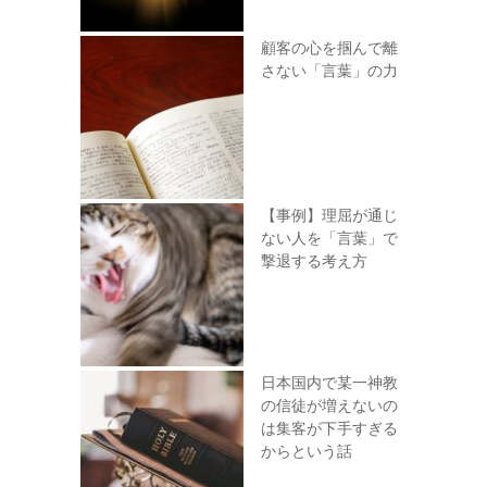
顧客の心を掴んで離
さない「言葉」の力
【事例】理屈が通じ
ない人を「言葉」で
撃退する考え方
日本国内で某一神教
の信徒が増えないの
は集客が下手すぎる
からという話