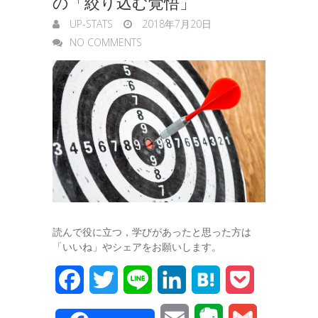
の「絞り込む覚悟」
UP-STATS
2018年7月20日
NO COMMENTS
読んで役に立つ，学びがあったと思った方は
「いいね」やシェアをお願いします。
F
T
L
L
H
P
a
w
i
i
a
o
E
E
G