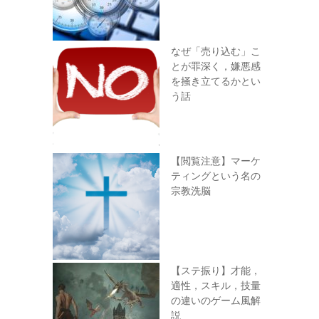
なぜ「売り込む」こ
とが罪深く，嫌悪感
を掻き立てるかとい
う話
【閲覧注意】マーケ
ティングという名の
宗教洗脳
【ステ振り】才能，
適性，スキル，技量
の違いのゲーム風解
説