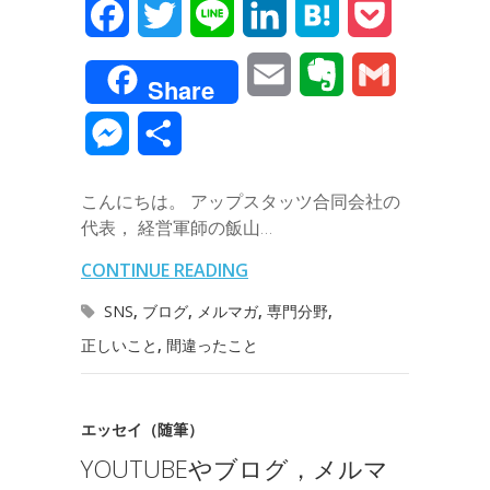
F
T
L
L
H
P
a
w
i
i
a
o
E
E
G
Share
c
i
n
n
t
c
m
v
m
M
共
e
t
e
k
e
k
a
e
a
e
有
b
t
e
n
e
こんにちは。 アップスタッツ合同会社の
i
r
i
s
代表， 経営軍師の飯山…
o
e
d
a
t
l
n
l
s
CONTINUE READING
o
r
I
o
e
SNS
,
ブログ
,
メルマガ
,
専門分野
,
k
n
t
正しいこと
,
間違ったこと
n
e
g
エッセイ（随筆）
e
YOUTUBEやブログ，メルマ
r