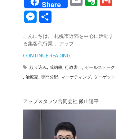
Share
c
i
n
n
t
c
m
v
m
M
共
e
t
e
k
e
k
a
e
a
e
有
b
t
e
n
e
こんにちは。 札幌市近郊を中心に活動す
i
r
i
s
る集客代行業， アップ…
o
e
d
a
t
l
n
l
s
CONTINUE READING
o
r
I
o
e
絞り込み
,
成約率
,
行政書士
,
セールストーク
k
n
t
,
治療家
,
専門分野
,
マーケティング
,
ターゲット
n
e
g
アップスタッツ合同会社 飯山陽平
e
r