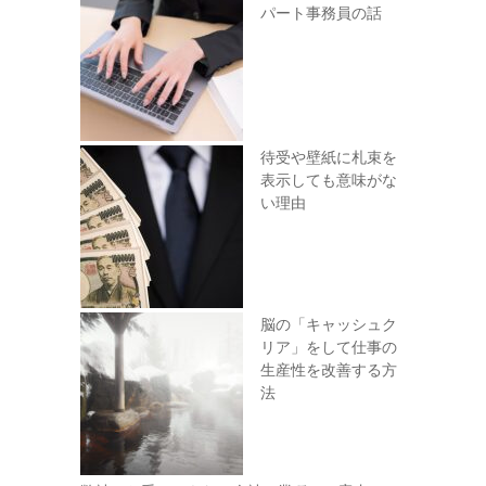
パート事務員の話
待受や壁紙に札束を
表示しても意味がな
い理由
脳の「キャッシュク
リア」をして仕事の
生産性を改善する方
法