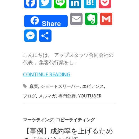
F
T
L
L
H
P
a
w
i
i
a
o
E
E
G
Share
c
i
n
n
t
c
m
v
m
M
共
e
t
e
k
e
k
a
e
a
e
有
b
t
e
n
e
こんにちは。 アップスタッツ合同会社の
i
r
i
s
代表， 集客代行業をし…
o
e
d
a
t
l
n
l
s
CONTINUE READING
o
r
I
o
e
真実
,
ショートスリーパー
,
エビデンス
,
k
n
t
ブログ
,
メルマガ
,
専門分野
,
YOUTUBER
n
e
g
マーケティング
,
コピーライティング
e
【事例】成約率を上げるため
r