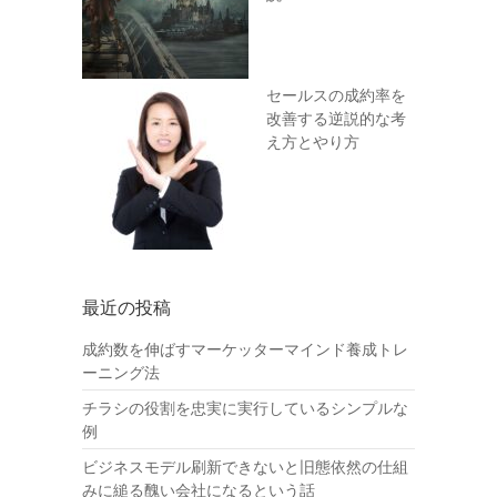
セールスの成約率を
改善する逆説的な考
え方とやり方
最近の投稿
成約数を伸ばすマーケッターマインド養成トレ
ーニング法
チラシの役割を忠実に実行しているシンプルな
例
ビジネスモデル刷新できないと旧態依然の仕組
みに縋る醜い会社になるという話