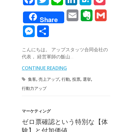
a
w
i
i
a
o
E
E
G
Share
c
i
n
n
t
c
m
v
m
M
共
e
t
e
k
e
k
a
e
a
e
有
b
t
e
n
e
こんにちは。 アップスタッツ合同会社の
i
r
i
s
代表， 経営軍師の飯山…
o
e
d
a
t
l
n
l
s
CONTINUE READING
o
r
I
o
e
集客
,
売上アップ
,
行動
,
投票
,
選挙
,
k
n
t
行動力アップ
n
e
g
マーケティング
e
ゼロ票確認という特別な【体
r
験】と付加価値