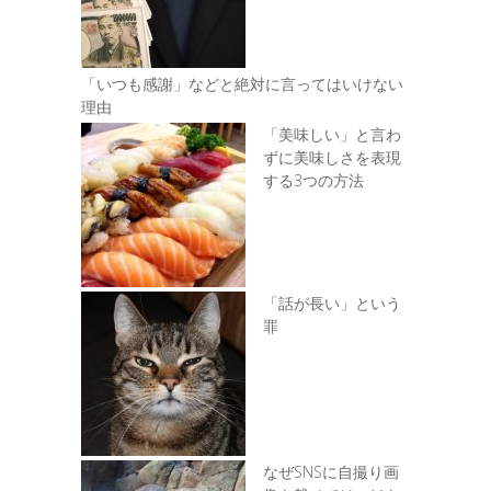
「いつも感謝」などと絶対に言ってはいけない
理由
「美味しい」と言わ
ずに美味しさを表現
する3つの方法
「話が長い」という
罪
なぜSNSに自撮り画