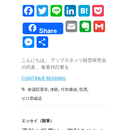
F
T
L
L
H
P
a
w
i
i
a
o
E
E
G
Share
c
i
n
n
t
c
m
v
m
M
共
e
t
e
k
e
k
a
e
a
e
有
b
t
e
n
e
こんにちは。 アップスタッツ経営研究会
i
r
i
s
の代表， 集客代行業を…
o
e
d
a
t
l
n
l
s
CONTINUE READING
o
r
I
o
e
参議院選挙
,
体験
,
付加価値
,
投票
,
k
n
t
ゼロ票確認
n
e
g
エッセイ（随筆）
e