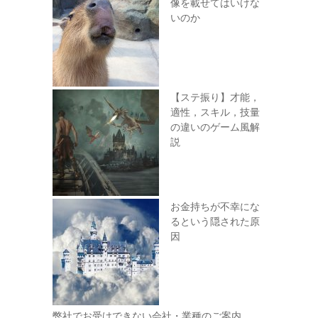
像を載せてはいけな
いのか
【ステ振り】才能，
適性，スキル，技量
の違いのゲーム風解
説
お金持ちが不幸にな
るという隠された原
因
弊社でお受けできない会社・業種のご案内