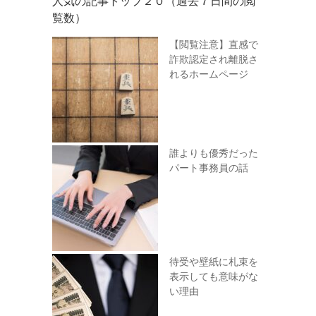
人気の記事トップ２０（過去７日間の閲
覧数）
【閲覧注意】直感で
詐欺認定され離脱さ
れるホームページ
誰よりも優秀だった
パート事務員の話
待受や壁紙に札束を
表示しても意味がな
い理由