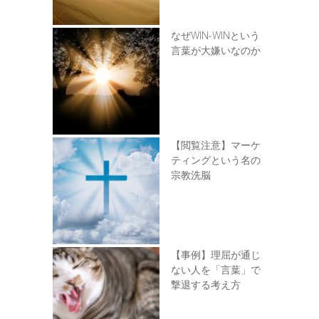
なぜWIN-WINという
言葉が大嫌いなのか
【閲覧注意】マーケ
ティングという名の
宗教洗脳
【事例】理屈が通じ
ない人を「言葉」で
撃退する考え方