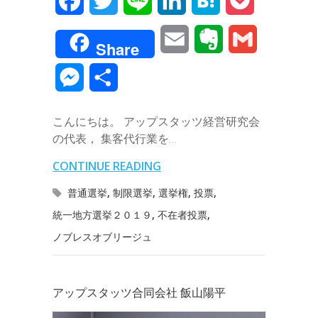
F
T
L
L
H
P
a
w
i
i
a
o
E
E
G
Share
c
i
n
n
t
c
m
v
m
M
共
e
t
e
k
e
k
a
e
a
e
有
b
t
e
n
e
こんにちは。 アップスタッツ経営研究会
i
r
i
s
の代表， 集客代行業を…
o
e
d
a
t
l
n
l
s
CONTINUE READING
o
r
I
o
e
普通選挙
,
制限選挙
,
選挙権
,
投票
,
k
n
t
統一地方選挙２０１９
,
不在者投票
,
n
ノブレスオブリージュ
e
g
e
アップスタッツ合同会社 飯山陽平
r