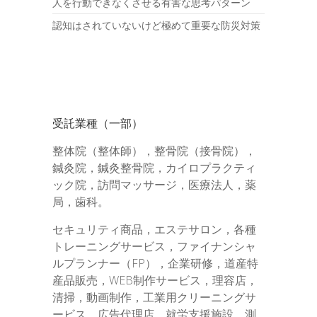
人を行動できなくさせる有害な思考パターン
認知はされていないけど極めて重要な防災対策
受託業種（一部）
整体院（整体師），整骨院（接骨院），
鍼灸院，鍼灸整骨院，カイロプラクティ
ック院，訪問マッサージ，医療法人，薬
局，歯科。
セキュリティ商品，エステサロン，各種
トレーニングサービス，ファイナンシャ
ルプランナー（FP），企業研修，道産特
産品販売，WEB制作サービス，理容店，
清掃，動画制作，工業用クリーニングサ
ービス，広告代理店，就労支援施設，測