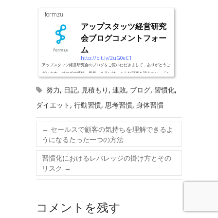
formzu
アップスタッツ経営研究
会ブログコメントフォー
ム
http://bit.ly/2uG0eC1
アップスタッツ経営研究会のブログをご覧いただきまして，ありがとうご
ざいます。ブログの感想，意見，あるいは，こんな記事を読みたい，「○
×について，どう思いますか？」といった質問やリクエストなどを，お気
努力
,
日記
,
見積もり
,
連敗
,
ブログ
,
習慣化
,
軽にお寄せください。
ダイエット
,
行動習慣
,
思考習慣
,
身体習慣
←
セールスで顧客の気持ちを理解できるよ
うになるたった一つの方法
習慣化におけるレバレッジの掛け方とその
リスク
→
コメントを残す