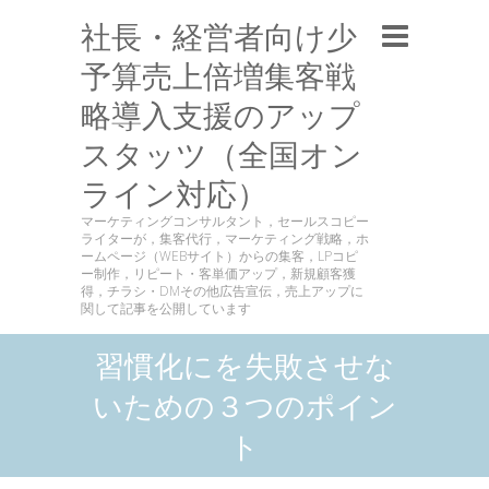
社長・経営者向け少
予算売上倍増集客戦
略導入支援のアップ
スタッツ（全国オン
ライン対応）
マーケティングコンサルタント，セールスコピー
ライターが，集客代行，マーケティング戦略，ホ
ームページ（WEBサイト）からの集客，LPコピ
ー制作，リピート・客単価アップ，新規顧客獲
得，チラシ・DMその他広告宣伝，売上アップに
関して記事を公開しています
習慣化にを失敗させな
いための３つのポイン
ト