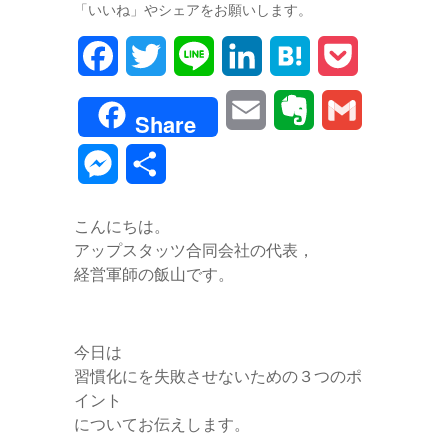
「いいね」やシェアをお願いします。
F
T
L
L
H
P
a
w
i
i
a
o
E
E
G
Share
c
i
n
n
t
c
m
v
m
M
共
e
t
e
k
e
k
a
e
a
e
有
b
t
e
n
e
こんにちは。
i
r
i
s
アップスタッツ合同会社の代表，
o
e
d
a
t
l
n
l
経営軍師の飯山です。
s
o
r
I
o
e
k
n
t
今日は
n
習慣化にを失敗させないための３つのポ
e
イント
g
についてお伝えします。
e