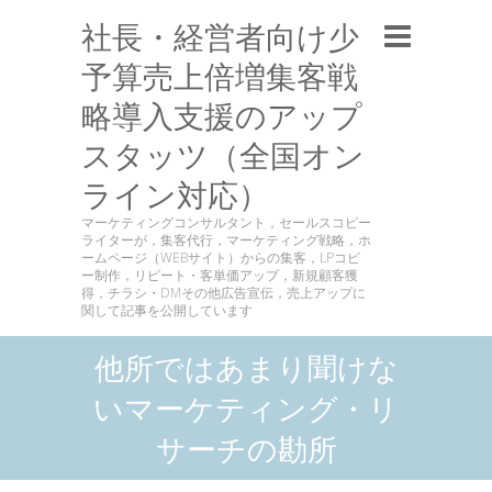
社長・経営者向け少
予算売上倍増集客戦
略導入支援のアップ
スタッツ（全国オン
ライン対応）
マーケティングコンサルタント，セールスコピー
ライターが，集客代行，マーケティング戦略，ホ
ームページ（WEBサイト）からの集客，LPコピ
ー制作，リピート・客単価アップ，新規顧客獲
得，チラシ・DMその他広告宣伝，売上アップに
関して記事を公開しています
他所ではあまり聞けな
いマーケティング・リ
サーチの勘所