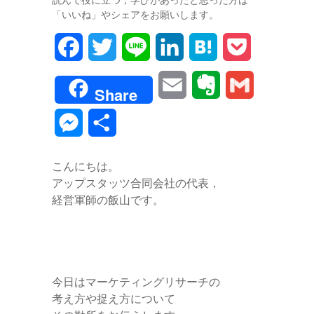
「いいね」やシェアをお願いします。
F
T
L
L
H
P
a
w
i
i
a
o
E
E
G
Share
c
i
n
n
t
c
m
v
m
M
共
e
t
e
k
e
k
a
e
a
e
有
b
t
e
n
e
こんにちは。
i
r
i
s
アップスタッツ合同会社の代表，
o
e
d
a
t
l
n
l
経営軍師の飯山です。
s
o
r
I
o
e
k
n
t
n
e
今日はマーケティングリサーチの
g
考え方や捉え方について