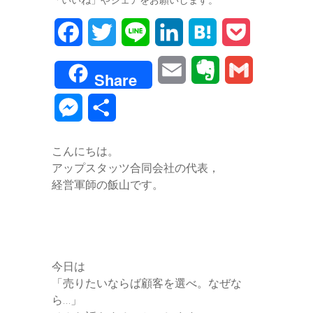
F
T
L
L
H
P
a
w
i
i
a
o
E
E
G
Share
c
i
n
n
t
c
m
v
m
M
共
e
t
e
k
e
k
a
e
a
e
有
b
t
e
n
e
こんにちは。
i
r
i
s
アップスタッツ合同会社の代表，
o
e
d
a
t
l
n
l
経営軍師の飯山です。
s
o
r
I
o
e
k
n
t
n
e
今日は
g
「売りたいならば顧客を選べ。なぜな
ら…」
e