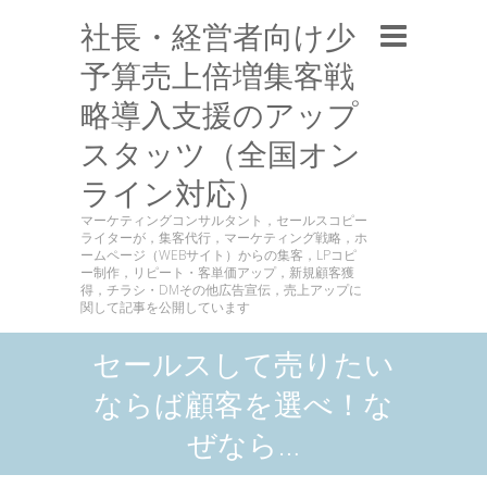
社長・経営者向け少
予算売上倍増集客戦
略導入支援のアップ
スタッツ（全国オン
ライン対応）
マーケティングコンサルタント，セールスコピー
ライターが，集客代行，マーケティング戦略，ホ
ームページ（WEBサイト）からの集客，LPコピ
ー制作，リピート・客単価アップ，新規顧客獲
得，チラシ・DMその他広告宣伝，売上アップに
関して記事を公開しています
セールスして売りたい
ならば顧客を選べ！な
ぜなら…