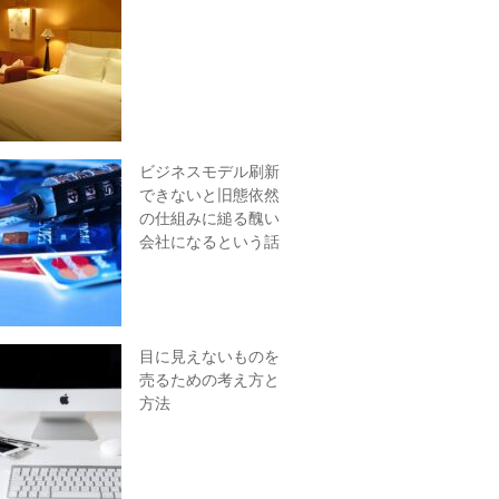
ビジネスモデル刷新
できないと旧態依然
の仕組みに縋る醜い
会社になるという話
目に見えないものを
売るための考え方と
方法