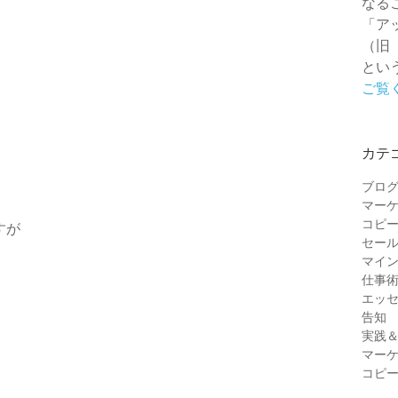
なる
「ア
（旧
とい
ご覧
。
カテ
ブロ
マー
コピ
すが
セー
マイ
仕事
エッ
告知
実践
マー
コピ