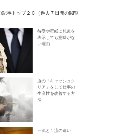
の記事トップ２０（過去７日間の閲覧
待受や壁紙に札束を
表示しても意味がな
い理由
脳の「キャッシュク
リア」をして仕事の
生産性を改善する方
法
一流と１流の違い