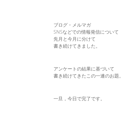
o
e
d
a
o
r
I
k
n
ブログ・メルマガ
SNSなどでの情報発信について
先月と今月に分けて
書き続けてきました。
アンケートの結果に基づいて
書き続けてきたこの一連のお題。
一旦，今日で完了です。