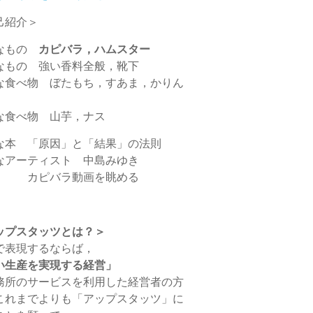
己紹介＞
なもの
カピバラ，ハムスター
なもの 強い香料全般，靴下
な食べ物 ぼたもち，すあま，かりん
な食べ物 山芋，ナス
な本 「原因」と「結果」の法則
なアーティスト 中島みゆき
 カピバラ動画を眺める
ップスタッツとは？＞
で表現するならば，
い生産を実現する経営」
務所のサービスを利用した経営者の方
これまでよりも「アップスタッツ」に