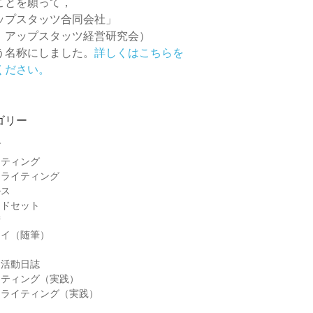
ことを願って，
ップスタッツ合同会社」
 アップスタッツ経営研究会）
う名称にしました。
詳しくはこちらを
ください。
ゴリー
グ
ケティング
ーライティング
ルス
ンドセット
術
セイ（随筆）
＆活動日誌
ケティング（実践）
ーライティング（実践）