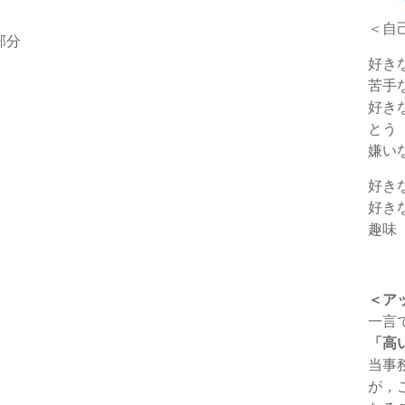
＜自
部分
好き
苦手
好き
とう
嫌い
好き
好き
趣味
＜ア
一言
「高
当事
が，