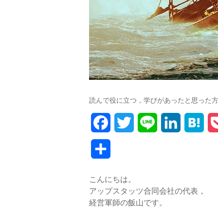
読んで役に立つ，学びがあったと思った
F
T
L
L
H
a
w
i
i
a
共
c
i
n
n
t
有
こんにちは。
e
t
e
k
e
アップスタッツ合同会社の代表，
b
t
e
n
経営軍師の飯山です。