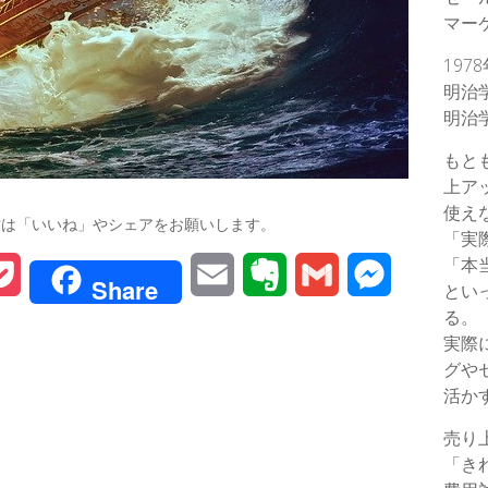
マー
197
明治
明治
もと
上ア
使え
方は「いいね」やシェアをお願いします。
「実
「本
P
E
E
G
M
Share
とい
る。
o
m
v
m
e
実際
c
a
e
a
s
グや
活か
k
i
r
i
s
売り
e
l
n
l
e
「き