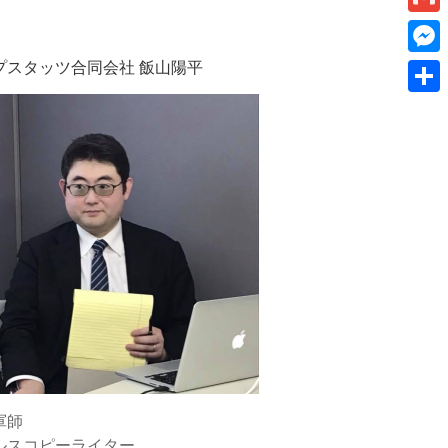
k
a
I
v
a
G
e
i
n
e
m
プスタッツ合同会社 飯山陽平
t
M
l
r
a
e
共
n
i
s
有
o
l
s
t
e
e
n
g
e
r
軍師
ルスコピーライター