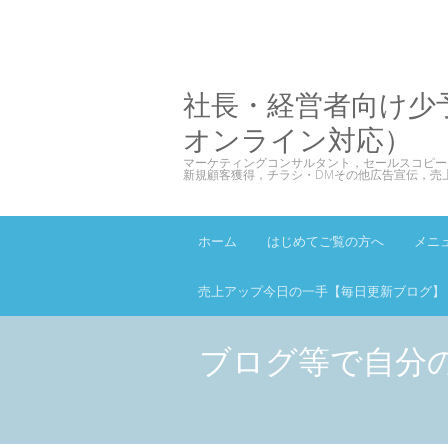
社長・経営者向け少
オンライン対応）
マーケティングコンサルタント，セールスコピー
新規顧客獲得，チラシ・DMその他広告宣伝，売
ホーム
はじめてご覧の方へ
メニ
売上アップ今日の一手【毎日更新ブログ】
ブログ等で自分