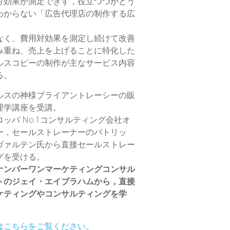
対効果が測定できず，役立つつかどう
わからない「広告代理店の制作する広
なく、費用対効果を測定し続けて改善
み重ね、売上を上げることに特化した
ルスコピーの制作が主なサービス内容
る。
ルスの神様ブライアントレーシーの販
理学講座を受講。
ロッパ No.1コンサルティング会社オ
ー，セールストレーナーのパトリッ
ヴァルテン氏から直接セールストレー
グを受ける。
ナンバーワンマーケティングコンサル
トのジェイ・エイブラハムから，直接
ケティングやコンサルティングを学
はこちらをご覧ください。