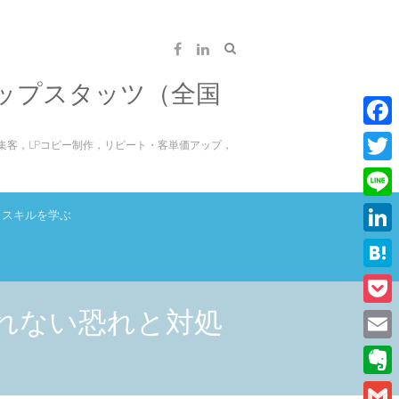
ップスタッツ（全国
F
集客，LPコピー制作，リピート・客単価アップ，
a
T
c
w
L
スキルを学ぶ
e
i
i
L
b
t
n
i
o
H
t
e
n
o
a
れない恐れと対処
e
P
k
k
t
r
o
E
e
e
c
m
d
E
n