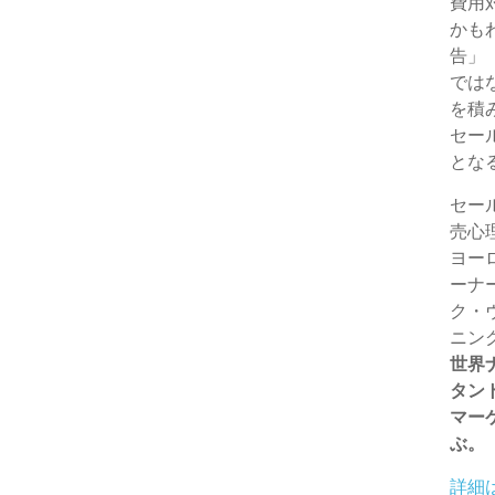
費用
t
o
n
かも
t
g
告」
では
e
e
を積
セー
r
とな
セー
売心
ヨー
ーナ
ク・
ニン
世界
タン
マー
ぶ。
詳細