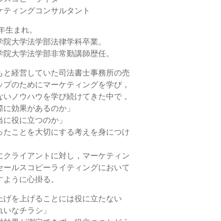
ケティングコンサルタント
8年生まれ。
学院大学法学部法律学科卒業。
学院大学法学部非常勤講師歴任。
もと経営していた司法書士事務所の売
ップのためにマーケティングを学び，
ないノウハウを学び続けてきた中で，
際に効果があるのか」
当に役に立つのか」
ったことを大切にする考えを身につけ
にクライアントに対し，マーケティン
セールスコピーライティングにおいて
すように心掛る。
上げを上げることには役に立たない
れいなチラシ」