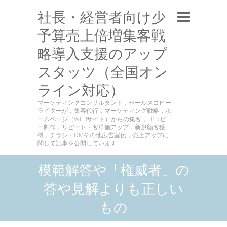
社長・経営者向け少
予算売上倍増集客戦
略導入支援のアップ
スタッツ（全国オン
ライン対応）
マーケティングコンサルタント，セールスコピー
ライターが，集客代行，マーケティング戦略，ホ
ームページ（WEBサイト）からの集客，LPコピ
ー制作，リピート・客単価アップ，新規顧客獲
得，チラシ・DMその他広告宣伝，売上アップに
関して記事を公開しています
模範解答や「権威者」の
答や見解よりも正しい
もの