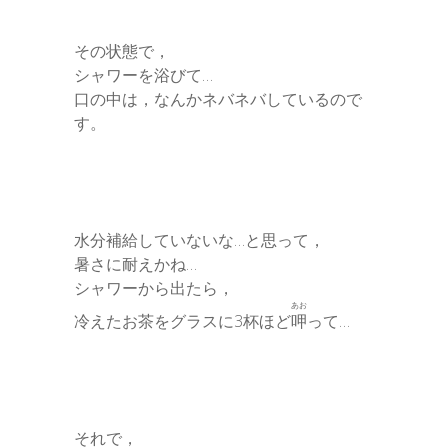
その状態で，
シャワーを浴びて…
口の中は，なんかネバネバしているので
す。
水分補給していないな…と思って，
暑さに耐えかね…
シャワーから出たら，
あお
冷えたお茶をグラスに3杯ほど
呷
って…
それで，