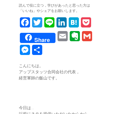
読んで役に立つ，学びがあったと思った方は
「いいね」やシェアをお願いします。
F
T
L
L
H
P
a
w
i
i
a
o
E
E
G
Share
c
i
n
n
t
c
m
v
m
M
共
e
t
e
k
e
k
a
e
a
e
有
b
t
e
n
e
こんにちは。
i
r
i
s
アップスタッツ合同会社の代表，
o
e
d
a
t
l
n
l
経営軍師の飯山です。
s
o
r
I
o
e
k
n
t
n
e
今日は…
g
以前にネタを提供いただいたからから