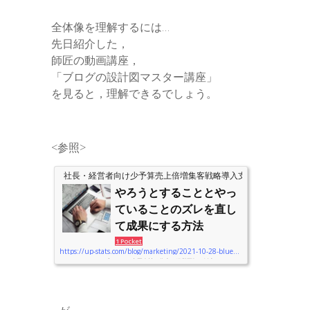
全体像を理解するには…
先日紹介した，
師匠の動画講座，
「ブログの設計図マスター講座」
を見ると，理解できるでしょう。
<参照>
社長・経営者向け少予算売上倍増集客戦略導入支援のアップスタ
やろうとすることとやっ
ていることのズレを直し
て成果にする方法
1 Pocket
https://up-stats.com/blog/marketing/2021-10-28-blueprint
こんにちは。アップスタッツ合同会社の代表，経営軍師の飯山です。 マ
ーケティング戦略を学んで実行しようとしても，やろうとしていることと
やっていることにズレが発生し，本人がそれに気づかなかったら，成果は
出ない。 …という話をしました。このズレを解消するにはどうしたらい
いのでしょうか。 以下，お伝えしていきます。少々長くなりましたが，