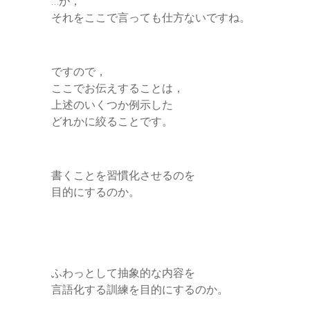
…が，
最後までお付き合いください。 ズレに気づかなかった人の話 あれは何年
それをここで言っても仕方ないですね。
か前のことです。あるマーケティングセミナーに参加し...
ですので，
ここでお伝えすることは，
上述のいくつか例示した
どれかに絞ることです。
書くことを習慣化させるのを
目的にするのか。
ふわっとして抽象的な内容を
言語化する訓練を目的にするのか。