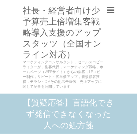
社長・経営者向け少
予算売上倍増集客戦
略導入支援のアップ
スタッツ（全国オン
ライン対応）
マーケティングコンサルタント，セールスコピー
ライターが，集客代行，マーケティング戦略，ホ
ームページ（WEBサイト）からの集客，LPコピ
ー制作，リピート・客単価アップ，新規顧客獲
得，チラシ・DMその他広告宣伝，売上アップに
関して記事を公開しています
【質疑応答】言語化でき
ず発信できなくなった
人への処方箋