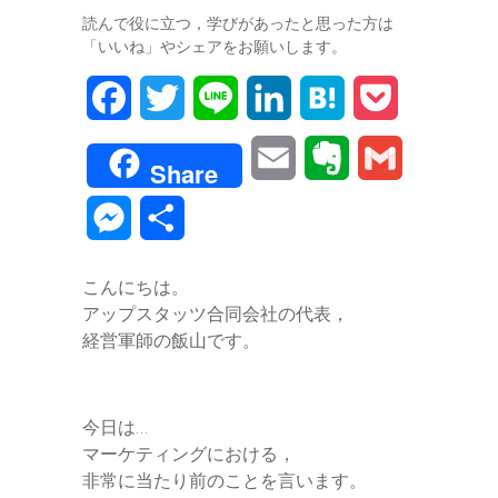
読んで役に立つ，学びがあったと思った方は
「いいね」やシェアをお願いします。
F
T
L
L
H
P
a
w
i
i
a
o
E
E
G
Share
c
i
n
n
t
c
m
v
m
M
共
e
t
e
k
e
k
a
e
a
e
有
b
t
e
n
e
こんにちは。
i
r
i
s
アップスタッツ合同会社の代表，
o
e
d
a
t
l
n
l
経営軍師の飯山です。
s
o
r
I
o
e
k
n
t
今日は…
n
マーケティングにおける，
e
非常に当たり前のことを言います。
g