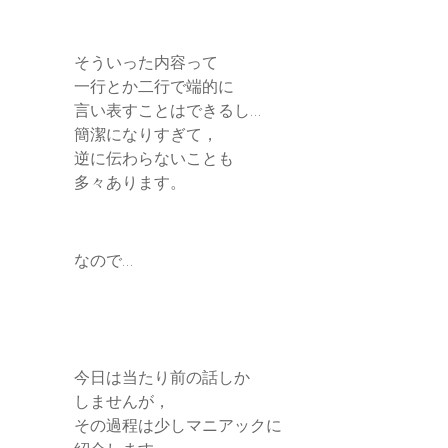
e
そういった内容って
r
一行とか二行で端的に
言い表すことはできるし…
簡潔になりすぎて，
逆に伝わらないことも
多々あります。
なので…
今日は当たり前の話しか
しませんが，
その過程は少しマニアックに