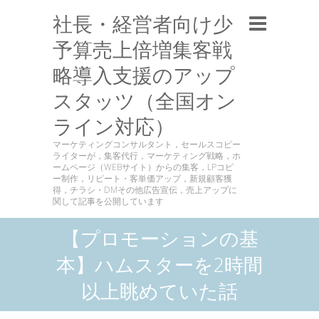
社長・経営者向け少
予算売上倍増集客戦
略導入支援のアップ
スタッツ（全国オン
ライン対応）
マーケティングコンサルタント，セールスコピー
ライターが，集客代行，マーケティング戦略，ホ
ームページ（WEBサイト）からの集客，LPコピ
ー制作，リピート・客単価アップ，新規顧客獲
得，チラシ・DMその他広告宣伝，売上アップに
関して記事を公開しています
【プロモーションの基
本】ハムスターを2時間
以上眺めていた話