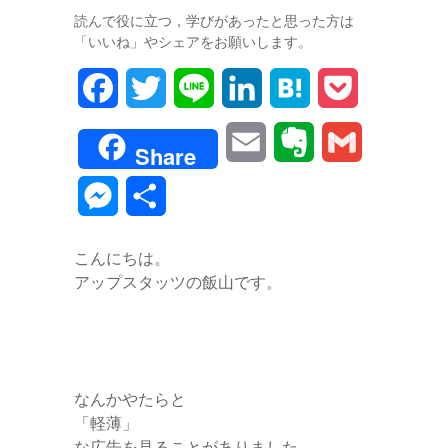
読んで役に立つ，学びがあったと思った方は
「いいね」やシェアをお願いします。
F
T
L
L
H
P
a
w
i
i
a
o
E
E
G
Share
c
i
n
n
t
c
m
v
m
M
共
e
t
e
k
e
k
a
e
a
e
有
b
t
e
n
e
こんにちは。
i
r
i
s
アップスタッツの飯山です。
o
e
d
a
t
l
n
l
s
o
r
I
o
e
k
n
t
n
なんかやたらと
e
「軽薄」
g
な広告を見ることがありました。