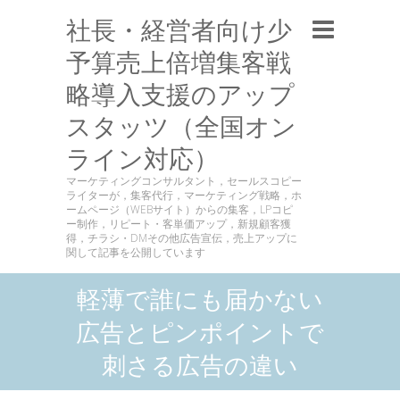
社長・経営者向け少
予算売上倍増集客戦
略導入支援のアップ
スタッツ（全国オン
ライン対応）
マーケティングコンサルタント，セールスコピー
ライターが，集客代行，マーケティング戦略，ホ
ームページ（WEBサイト）からの集客，LPコピ
ー制作，リピート・客単価アップ，新規顧客獲
得，チラシ・DMその他広告宣伝，売上アップに
関して記事を公開しています
軽薄で誰にも届かない
広告とピンポイントで
刺さる広告の違い