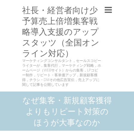
社長・経営者向け少
予算売上倍増集客戦
略導入支援のアップ
スタッツ（全国オン
ライン対応）
マーケティングコンサルタント，セールスコピー
ライターが，集客代行，マーケティング戦略，ホ
ームページ（WEBサイト）からの集客，LPコピ
ー制作，リピート・客単価アップ，新規顧客獲
得，チラシ・DMその他広告宣伝，売上アップに
関して記事を公開しています
なぜ集客・新規顧客獲得
よりもリピート対策の
ほうが大事なのか