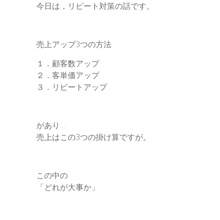
e
今日は，リピート対策の話です。
k
n
t
n
e
g
売上アップ3つの方法
e
１．顧客数アップ
２．客単価アップ
r
３．リピートアップ
があり…
売上はこの3つの掛け算ですが。
この中の
「どれが大事か」