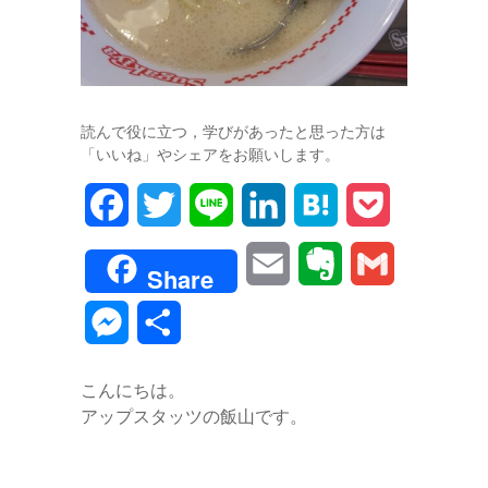
読んで役に立つ，学びがあったと思った方は
「いいね」やシェアをお願いします。
F
T
L
L
H
P
a
w
i
i
a
o
E
E
G
Share
c
i
n
n
t
c
m
v
m
M
共
e
t
e
k
e
k
a
e
a
e
有
b
t
e
n
e
こんにちは。
i
r
i
s
アップスタッツの飯山です。
o
e
d
a
t
l
n
l
s
o
r
I
o