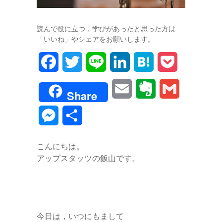
読んで役に立つ，学びがあったと思った方は
「いいね」やシェアをお願いします。
F
T
L
L
H
P
a
w
i
i
a
o
E
E
G
Share
c
i
n
n
t
c
m
v
m
M
共
e
t
e
k
e
k
a
e
a
e
有
b
t
e
n
e
こんにちは。
i
r
i
s
アップスタッツの飯山です。
o
e
d
a
t
l
n
l
s
o
r
I
o
e
k
n
t
n
今日は，いつにもまして