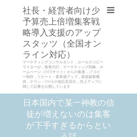
社長・経営者向け少
予算売上倍増集客戦
略導入支援のアップ
スタッツ（全国オン
ライン対応）
マーケティングコンサルタント，セールスコピー
ライターが，集客代行，マーケティング戦略，ホ
ームページ（WEBサイト）からの集客，LPコピ
ー制作，リピート・客単価アップ，新規顧客獲
得，チラシ・DMその他広告宣伝，売上アップに
関して記事を公開しています
日本国内で某一神教の信
徒が増えないのは集客
が下手すぎるからとい
う話