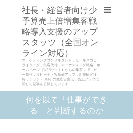
社長・経営者向け少
予算売上倍増集客戦
略導入支援のアップ
スタッツ（全国オン
ライン対応）
マーケティングコンサルタント，セールスコピー
ライターが，集客代行，マーケティング戦略，ホ
ームページ（WEBサイト）からの集客，LPコピ
ー制作，リピート・客単価アップ，新規顧客獲
得，チラシ・DMその他広告宣伝，売上アップに
関して記事を公開しています
何を以て「仕事ができ
る」と判断するのか