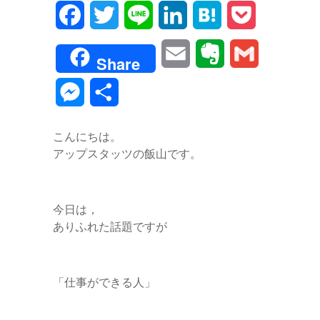
F
T
L
L
H
P
a
w
i
i
a
o
E
E
G
Share
c
i
n
n
t
c
m
v
m
M
共
e
t
e
k
e
k
a
e
a
e
有
b
t
e
n
e
こんにちは。
i
r
i
s
アップスタッツの飯山です。
o
e
d
a
t
l
n
l
s
o
r
I
o
e
今日は，
k
n
t
ありふれた話題ですが
n
e
g
「仕事ができる人」
e