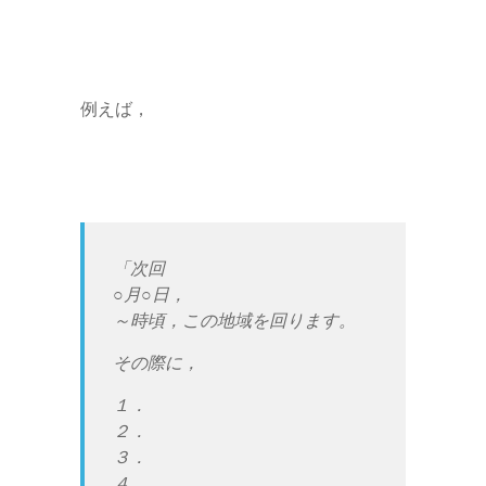
例えば，
「次回
○月○日，
～時頃，この地域を回ります。
その際に，
１．
２．
３．
４．