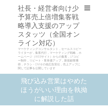
社長・経営者向け少
予算売上倍増集客戦
略導入支援のアップ
スタッツ（全国オン
ライン対応）
マーケティングコンサルタント，セールスコピー
ライターが，集客代行，マーケティング戦略，ホ
ームページ（WEBサイト）からの集客，LPコピ
ー制作，リピート・客単価アップ，新規顧客獲
得，チラシ・DMその他広告宣伝，売上アップに
関して記事を公開しています
飛び込み営業はやめた
ほうがいい理由を執拗
に解説した話