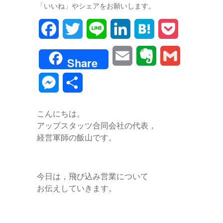
「いいね」やシェアをお願いします。
F
T
L
L
H
P
a
w
i
i
a
o
E
E
G
Share
c
i
n
n
t
c
m
v
m
M
共
e
t
e
k
e
k
a
e
a
e
有
b
t
e
n
e
こんにちは。
i
r
i
s
アップスタッツ合同会社の代表，
o
e
d
a
t
l
n
l
経営軍師の飯山です。
s
o
r
I
o
e
k
n
t
今日は，飛び込み営業について
n
お伝えしていきます。
e
g
e