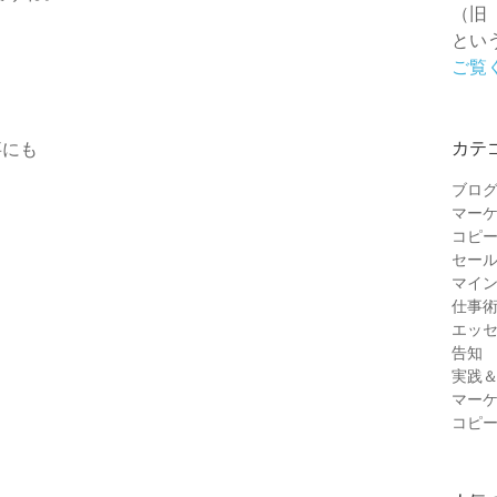
（旧
とい
ご覧
，
カテ
事にも
ブロ
マー
コピ
セー
マイ
仕事
エッ
告知
実践
マー
コピ