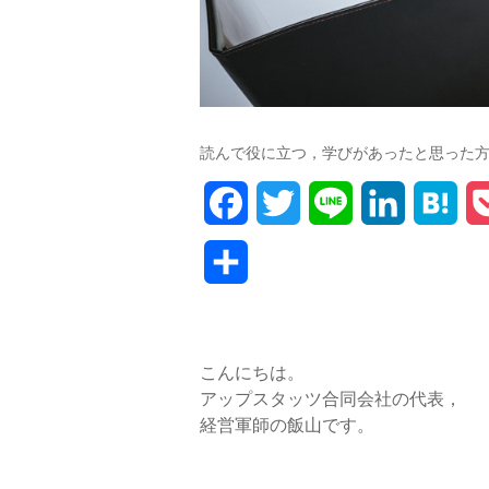
読んで役に立つ，学びがあったと思った
F
T
L
L
H
a
w
i
i
a
共
c
i
n
n
t
有
e
t
e
k
e
こんにちは。
b
t
e
n
アップスタッツ合同会社の代表，
o
e
d
a
経営軍師の飯山です。
o
r
I