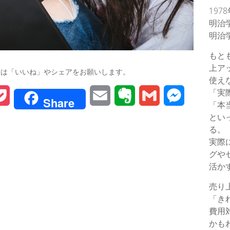
197
明治
明治
もと
上ア
方は「いいね」やシェアをお願いします。
使え
「実
P
E
E
G
M
Share
「本
o
m
v
m
e
とい
る。
c
a
e
a
s
実際
グや
k
i
r
i
s
活か
e
l
n
l
e
売り
t
o
n
「き
費用
t
g
かも