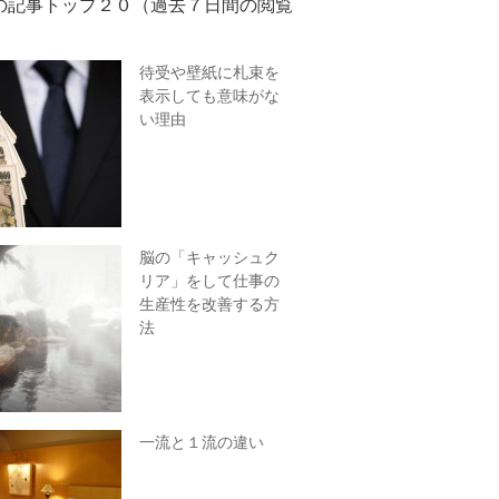
の記事トップ２０（過去７日間の閲覧
待受や壁紙に札束を
表示しても意味がな
い理由
脳の「キャッシュク
リア」をして仕事の
生産性を改善する方
法
一流と１流の違い