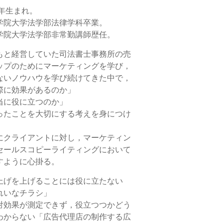
8年生まれ。
学院大学法学部法律学科卒業。
学院大学法学部非常勤講師歴任。
もと経営していた司法書士事務所の売
ップのためにマーケティングを学び，
ないノウハウを学び続けてきた中で，
際に効果があるのか」
当に役に立つのか」
ったことを大切にする考えを身につけ
にクライアントに対し，マーケティン
セールスコピーライティングにおいて
すように心掛る。
上げを上げることには役に立たない
れいなチラシ」
対効果が測定できず，役立つつかどう
わからない「広告代理店の制作する広