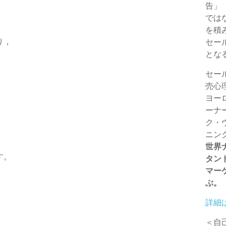
告」
e
e
では
r
を積
り，
セー
とな
セー
売心
ヨー
ーナ
ク・
ニン
世界
す。
タン
マー
ぶ。
詳細
＜自