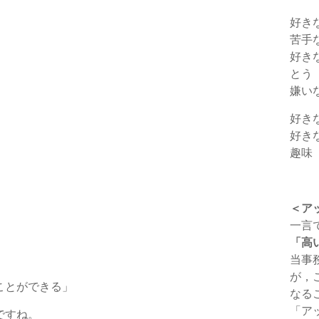
好き
苦手
好き
とう
嫌い
好き
好き
趣味
＜ア
一言
「高
当事
が，
ことができる」
なる
「ア
ですね。