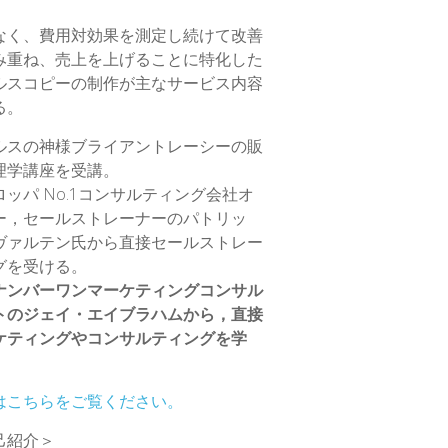
なく、費用対効果を測定し続けて改善
み重ね、売上を上げることに特化した
ルスコピーの制作が主なサービス内容
る。
ルスの神様ブライアントレーシーの販
理学講座を受講。
ロッパ No.1コンサルティング会社オ
ー，セールストレーナーのパトリッ
ヴァルテン氏から直接セールストレー
グを受ける。
ナンバーワンマーケティングコンサル
トのジェイ・エイブラハムから，直接
ケティングやコンサルティングを学
はこちらをご覧ください。
己紹介＞