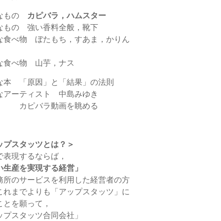
なもの
カピバラ，ハムスター
なもの 強い香料全般，靴下
な食べ物 ぼたもち，すあま，かりん
な食べ物 山芋，ナス
な本 「原因」と「結果」の法則
なアーティスト 中島みゆき
 カピバラ動画を眺める
ップスタッツとは？＞
で表現するならば，
い生産を実現する経営」
務所のサービスを利用した経営者の方
これまでよりも「アップスタッツ」に
ことを願って，
ップスタッツ合同会社」