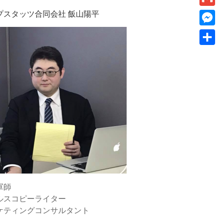
k
a
I
v
プスタッツ合同会社 飯山陽平
a
G
e
i
n
e
m
t
M
l
r
a
e
共
n
i
s
有
o
l
s
t
e
e
n
g
e
r
軍師
ルスコピーライター
ケティングコンサルタント