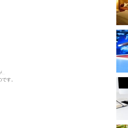
，
が…
のです。