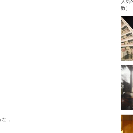
人気
数）
うな，