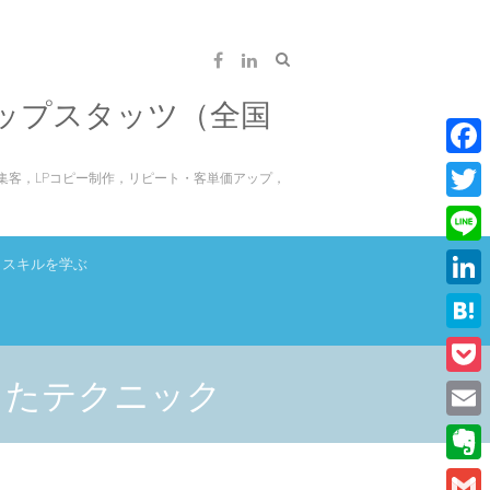
ップスタッツ（全国
F
集客，LPコピー制作，リピート・客単価アップ，
a
T
c
w
L
スキルを学ぶ
e
i
i
L
b
t
n
i
o
H
t
e
n
o
a
したテクニック
e
P
k
k
t
r
o
E
e
e
c
m
d
E
n