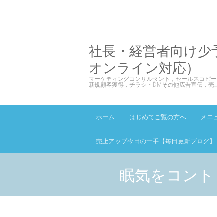
社長・経営者向け少
オンライン対応）
マーケティングコンサルタント，セールスコピー
新規顧客獲得，チラシ・DMその他広告宣伝，売
ホーム
はじめてご覧の方へ
メニ
売上アップ今日の一手【毎日更新ブログ】
眠気をコント