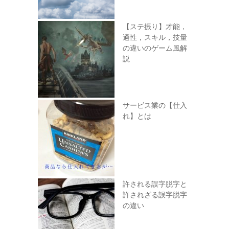
【ステ振り】才能，
適性，スキル，技量
の違いのゲーム風解
説
サービス業の【仕入
れ】とは
許される誤字脱字と
許されざる誤字脱字
の違い