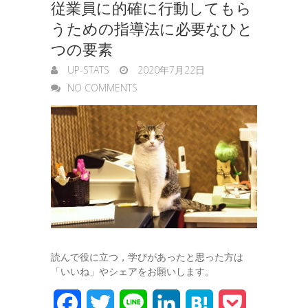
従業員に的確に行動してもら
うための指導法に必要なひと
つの要素
UP-STATS
2020年7月22日
NO COMMENTS
読んで役に立つ，学びがあったと思った方は
「いいね」やシェアをお願いします。
F
T
L
L
H
P