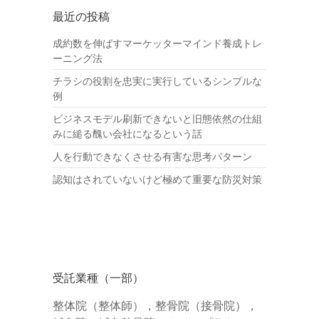
最近の投稿
成約数を伸ばすマーケッターマインド養成トレ
ーニング法
チラシの役割を忠実に実行しているシンプルな
例
ビジネスモデル刷新できないと旧態依然の仕組
みに縋る醜い会社になるという話
人を行動できなくさせる有害な思考パターン
認知はされていないけど極めて重要な防災対策
受託業種（一部）
整体院（整体師），整骨院（接骨院），