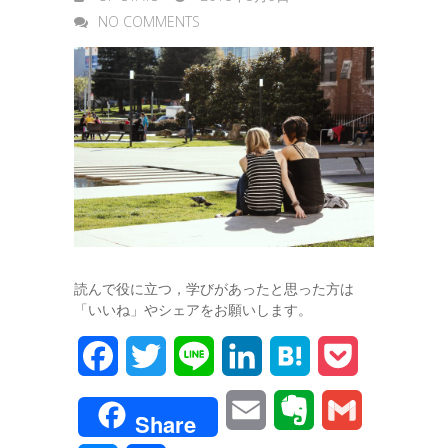
NO COMMENTS
読んで役に立つ，学びがあったと思った方は
「いいね」やシェアをお願いします。
F
T
L
L
H
P
a
w
i
i
a
o
E
E
G
Share
c
i
n
n
t
c