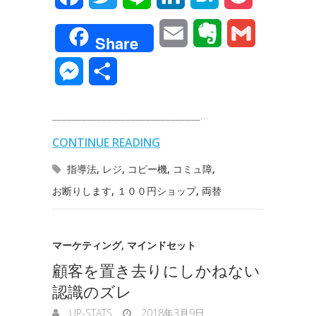
a
w
i
i
a
o
E
E
G
Share
c
i
n
n
t
c
m
v
m
M
共
e
t
e
k
e
k
a
e
a
e
有
b
t
e
n
e
______________________________…
i
r
i
s
o
e
d
a
t
CONTINUE READING
l
n
l
s
o
r
I
指導法
,
レジ
,
コピー機
,
コミュ障
,
o
e
お断りします
,
１００円ショップ
,
両替
k
n
t
n
e
g
マーケティング
,
マインドセット
顧客を置き去りにしかねない
e
認識のズレ
r
UP-STATS
2018年3月9日