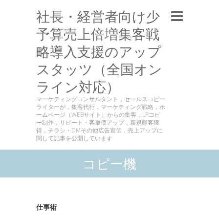
社長・経営者向け少
予算売上倍増集客戦
略導入支援のアップ
スタッツ（全国オン
ライン対応）
マーケティングコンサルタント，セールスコピー
ライターが，集客代行，マーケティング戦略，ホ
ームページ（WEBサイト）からの集客，LPコピ
ー制作，リピート・客単価アップ，新規顧客獲
得，チラシ・DMその他広告宣伝，売上アップに
関して記事を公開しています
コピー機
仕事術