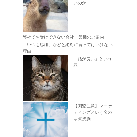
いのか
弊社でお受けできない会社・業種のご案内
「いつも感謝」などと絶対に言ってはいけない
理由
「話が長い」という
罪
【閲覧注意】マーケ
ティングという名の
宗教洗脳