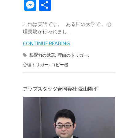
m
v
m
M
共
e
t
e
k
e
k
a
e
a
e
有
b
t
e
n
e
これは実話です。 ある国の大学で， 心
i
r
i
s
理実験が行われまし…
o
e
d
a
t
l
n
l
s
CONTINUE READING
o
r
I
o
e
影響力の武器
,
理由のトリガー
,
k
n
t
心理トリガー
,
コピー機
n
e
g
アップスタッツ合同会社 飯山陽平
e
r