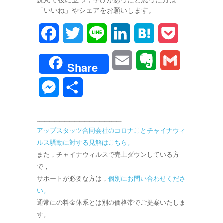
「いいね」やシェアをお願いします。
F
T
L
L
H
P
a
w
i
i
a
o
E
E
G
Share
c
i
n
n
t
c
m
v
m
M
共
e
t
e
k
e
k
a
e
a
e
有
b
t
e
n
e
__________________________________
i
r
i
s
アップスタッツ合同会社のコロナことチャイナウィ
o
e
d
a
t
l
n
l
ルス騒動に対する見解はこちら。
s
o
r
I
また，チャイナウィルスで売上ダウンしている方
o
e
で，
k
n
サポートが必要な方は，
個別にお問い合わせくださ
t
n
い。
e
通常にの料金体系とは別の価格帯でご提案いたしま
g
す。