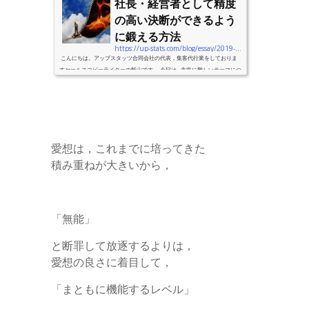
社長・経営者として精度
の高い決断ができるよう
に鍛える方法
https://up-stats.com/blog/essay/2019-12-10-decision
こんにちは。アップスタッツ合同会社の代表，集客代行業をしておりま
すセールスコピーライターの飯山です。 今日は…非常に難しいテーマにつ
いて，お伝えします。 「社長・経営者としての決断」に関して，で
す。 私１５年以上前に独立起業して個人事業を始め…今年に法人化をしま
した。 法人化が基準であれば，「経営者歴０年」ですが…個人事業主から
入れても通算１６年目。 とはいえ，もっともっと経験豊富な方はたくさ
んいます。 ですが…そんなことを言ってもキリはないので。 ...
愛想は，これまでに培ってきた
積み重ねが大きいから，
「無能」
と断罪して放逐するよりは，
愛想の良さに着目して，
「まともに機能するレベル」