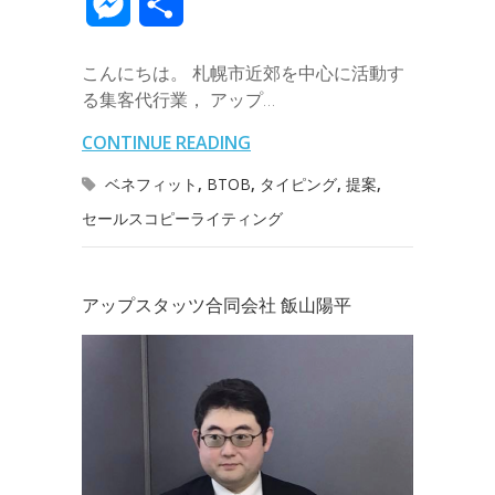
M
共
e
t
e
k
e
k
a
e
a
e
有
b
t
e
n
e
こんにちは。 札幌市近郊を中心に活動す
i
r
i
s
る集客代行業， アップ…
o
e
d
a
t
l
n
l
s
CONTINUE READING
o
r
I
o
e
ベネフィット
,
BTOB
,
タイピング
,
提案
,
k
n
t
セールスコピーライティング
n
e
g
アップスタッツ合同会社 飯山陽平
e
r