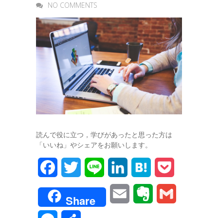
NO COMMENTS
読んで役に立つ，学びがあったと思った方は
「いいね」やシェアをお願いします。
F
T
L
L
H
P
a
w
i
i
a
o
E
E
G
Share
c
i
n
n
t
c
m
v
m