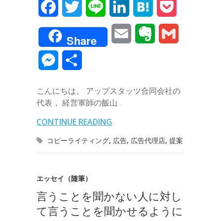
F
T
L
L
H
P
a
w
i
i
a
o
E
E
G
Share
c
i
n
n
t
c
m
v
m
M
共
e
t
e
k
e
k
a
e
a
e
有
b
t
e
n
e
こんにちは。 アップスタッツ合同会社の
i
r
i
s
代表， 経営軍師の飯山…
o
e
d
a
t
l
n
l
s
CONTINUE READING
o
r
I
o
e
コピーライティング
,
広告
,
広告代理店
,
提案
k
n
t
n
e
g
エッセイ（随筆）
言うことを聞かない人に対し
e
て言うことを聞かせるように
r