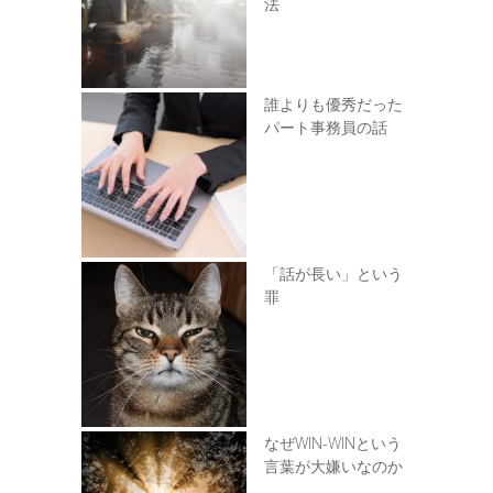
法
誰よりも優秀だった
パート事務員の話
「話が長い」という
罪
なぜWIN-WINという
言葉が大嫌いなのか