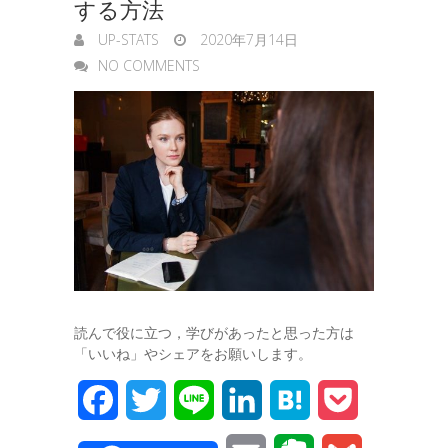
する方法
UP-STATS
2020年7月14日
NO COMMENTS
読んで役に立つ，学びがあったと思った方は
「いいね」やシェアをお願いします。
F
T
L
L
H
P
a
w
i
i
a
o