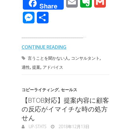
E
E
G
Share
c
i
n
n
t
c
m
v
m
M
共
e
t
e
k
e
k
a
e
a
e
有
b
t
e
n
e
______________________________…
i
r
i
s
o
e
d
a
t
CONTINUE READING
l
n
l
s
o
r
I
言うことを聞かない人
,
コンサルタント
,
o
e
適性
,
提案
,
アドバイス
k
n
t
n
e
g
コピーライティング
,
セールス
【BTOB対応】提案内容に顧客
e
の反応がイマイチな時の処方
r
せん
UP-STATS
2018年12月13日