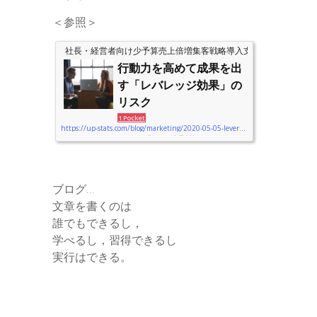
＜参照＞
社長・経営者向け少予算売上倍増集客戦略導入支援のアップスタ
行動力を高めて成果を出
す「レバレッジ効果」の
リスク
1 Pocket
https://up-stats.com/blog/marketing/2020-05-05-leverage
__________________________________アップスタッツ合同会社のコロナことチャイ
ナウィルス騒動に対する見解はこちら。参加者が１０名を超えるイベント
などは当面見合わせます。つまり…平常通りに経済活動を行っていきま
す。また，チャイナウィルスで売上ダウンしている方で，サポートが必要
ブログ…
な方は，個別にお問い合わせください。通常にの料金体系とは別の価格帯
でご提案いたします。※当面の間，この表示をいたします。________________
文章を書くのは
__________________ こんにちは。アップスタッツ合同会社の代表，経営軍師の
誰でもできるし，
飯山です。 ...
学べるし，習得できるし
実行はできる。