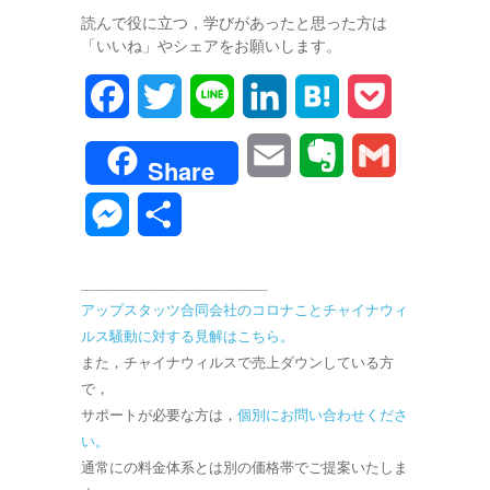
読んで役に立つ，学びがあったと思った方は
「いいね」やシェアをお願いします。
F
T
L
L
H
P
a
w
i
i
a
o
E
E
G
Share
c
i
n
n
t
c
m
v
m
M
共
e
t
e
k
e
k
a
e
a
e
有
b
t
e
n
e
__________________________________
i
r
i
s
アップスタッツ合同会社のコロナことチャイナウィ
o
e
d
a
t
l
n
l
ルス騒動に対する見解はこちら。
s
o
r
I
また，チャイナウィルスで売上ダウンしている方
o
e
で，
k
n
サポートが必要な方は，
個別にお問い合わせくださ
t
n
い。
e
通常にの料金体系とは別の価格帯でご提案いたしま
g