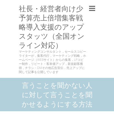
社長・経営者向け少
予算売上倍増集客戦
略導入支援のアップ
スタッツ（全国オン
ライン対応）
マーケティングコンサルタント，セールスコピー
ライターが，集客代行，マーケティング戦略，ホ
ームページ（WEBサイト）からの集客，LPコピ
ー制作，リピート・客単価アップ，新規顧客獲
得，チラシ・DMその他広告宣伝，売上アップに
関して記事を公開しています
言うことを聞かない人
に対して言うことを聞
かせるようにする方法