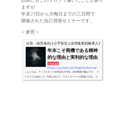
ますが
年末29日から大晦日までの三日間で
開催された自己啓発セミナーです。
＜参照＞
社長・経営者向け少予算売上倍増集客戦略導入支援のアップスタ
年末こそ商機である精神
的な理由と実利的な理由
1 Pocket
https://up-stats.com/blog/marketing/2020-12-26-shiwasu
こんにちは。アップスタッツ合同会社の代表，経営軍師の飯山です。 ク
リスマスも終わって…年末に向けて，ラストスパートの時期ですね。 さ
て，こんな時期にふさわしい…ごく普通の話をします。 なぜなら，言わ
れるまでもなくごく当たり前の話だからです。 ただ…当たり前が徹底さ
れているかと言えば，そうでもない。 例えば，食べすぎると体に悪い。
…なんて当たり前の話ですが。それが当たり前であっても， 当たり前
＝ 徹底されている のであれば，世の中に...