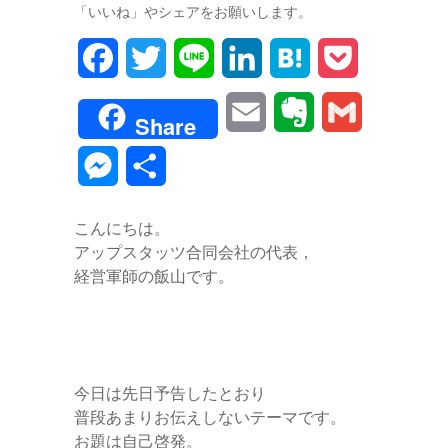
「いいね」やシェアをお願いします。
F
T
L
L
H
P
a
w
i
i
a
o
E
E
G
Share
c
i
n
n
t
c
m
v
m
M
共
e
t
e
k
e
k
a
e
a
e
有
b
t
e
n
e
こんにちは。
i
r
i
s
アップスタッツ合同会社の代表，
o
e
d
a
t
l
n
l
経営軍師の飯山です。
s
o
r
I
o
e
k
n
t
n
e
今日は先日予告したとおり
g
普段あまりお伝えしないテーマです。
お題は自己啓発。
e