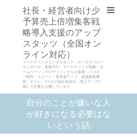
社長・経営者向け少
予算売上倍増集客戦
略導入支援のアップ
スタッツ（全国オン
ライン対応）
マーケティングコンサルタント，セールスコピー
ライターが，集客代行，マーケティング戦略，ホ
ームページ（WEBサイト）からの集客，LPコピ
ー制作，リピート・客単価アップ，新規顧客獲
得，チラシ・DMその他広告宣伝，売上アップに
関して記事を公開しています
自分のことが嫌いな人
が好きになる必要はな
いという話