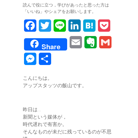
読んで役に立つ，学びがあったと思った方は
「いいね」やシェアをお願いします。
F
T
L
L
H
P
a
w
i
i
a
o
E
E
G
Share
c
i
n
n
t
c
m
v
m
M
共
e
t
e
k
e
k
a
e
a
e
有
b
t
e
n
e
こんにちは。
i
r
i
s
アップスタッツの飯山です。
o
e
d
a
t
l
n
l
s
o
r
I
o
e
昨日は…
k
n
t
新聞という媒体が，
n
時代遅れで有害か。
e
そんなものが未だに残っているのが不思
g