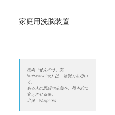
家庭用洗脳装置
洗脳（せんのう、英:
brainwashing）は、強制力を用い
て、
ある人の思想や主義を、根本的に
変えさせる事。
出典 Wikipedia