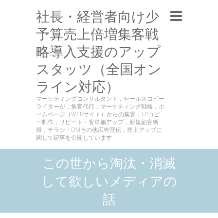
社長・経営者向け少
予算売上倍増集客戦
略導入支援のアップ
スタッツ（全国オン
ライン対応）
マーケティングコンサルタント，セールスコピー
ライターが，集客代行，マーケティング戦略，ホ
ームページ（WEBサイト）からの集客，LPコピ
ー制作，リピート・客単価アップ，新規顧客獲
得，チラシ・DMその他広告宣伝，売上アップに
関して記事を公開しています
この世から淘汰・消滅
して欲しいメディアの
話