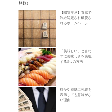
覧数）
【閲覧注意】直感で
詐欺認定され離脱さ
れるホームページ
「美味しい」と言わ
ずに美味しさを表現
する3つの方法
待受や壁紙に札束を
表示しても意味がな
い理由