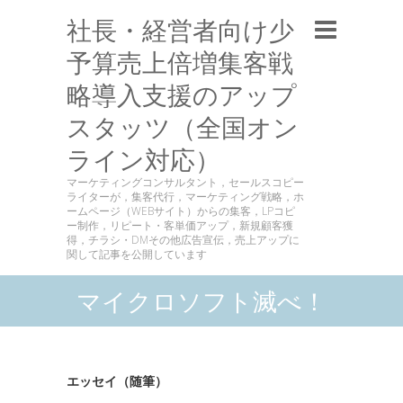
社長・経営者向け少
予算売上倍増集客戦
略導入支援のアップ
スタッツ（全国オン
ライン対応）
マーケティングコンサルタント，セールスコピー
ライターが，集客代行，マーケティング戦略，ホ
ームページ（WEBサイト）からの集客，LPコピ
ー制作，リピート・客単価アップ，新規顧客獲
得，チラシ・DMその他広告宣伝，売上アップに
関して記事を公開しています
マイクロソフト滅べ！
エッセイ（随筆）