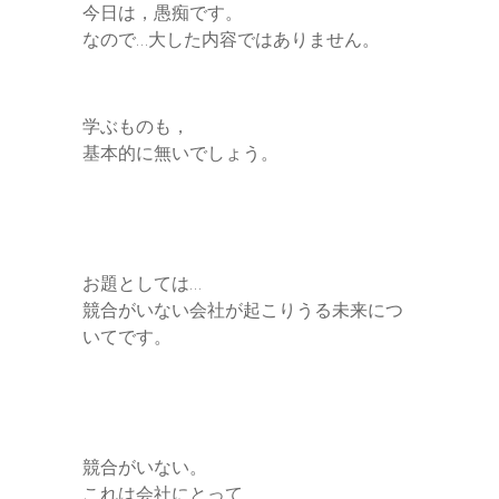
e
今日は，愚痴です。
k
n
t
なので…大した内容ではありません。
n
e
g
学ぶものも，
e
基本的に無いでしょう。
r
お題としては…
競合がいない会社が起こりうる未来につ
いてです。
競合がいない。
これは会社にとって