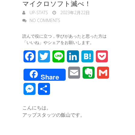
マイクロソフト滅べ！
UP-STATS
2023年2月22日
NO COMMENTS
読んで役に立つ，学びがあったと思った方は
「いいね」やシェアをお願いします。
F
T
L
L
H
P
a
w
i
i
a
o
E
E
G
Share
c
i
n
n
t
c
m
v
m
M
共
e
t
e
k
e
k
a
e
a
e
有
b
t
e
n
e
こんにちは。
i
r
i
s
アップスタッツの飯山です。
o
e
d
a
t
l
n
l
s
o
r
I
o