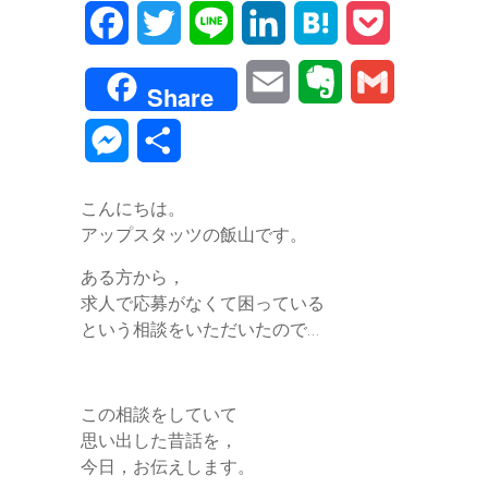
F
T
L
L
H
P
a
w
i
i
a
o
E
E
G
Share
c
i
n
n
t
c
m
v
m
M
共
e
t
e
k
e
k
a
e
a
e
有
b
t
e
n
e
こんにちは。
i
r
i
s
アップスタッツの飯山です。
o
e
d
a
t
l
n
l
s
ある方から，
o
r
I
o
求人で応募がなくて困っている
e
k
n
という相談をいただいたので…
t
n
e
g
この相談をしていて
思い出した昔話を，
e
今日，お伝えします。