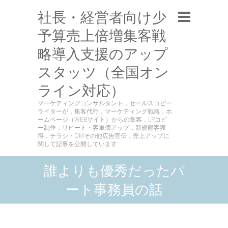
社長・経営者向け少
予算売上倍増集客戦
略導入支援のアップ
スタッツ（全国オン
ライン対応）
マーケティングコンサルタント，セールスコピー
ライターが，集客代行，マーケティング戦略，ホ
ームページ（WEBサイト）からの集客，LPコピ
ー制作，リピート・客単価アップ，新規顧客獲
得，チラシ・DMその他広告宣伝，売上アップに
関して記事を公開しています
誰よりも優秀だったパ
ート事務員の話