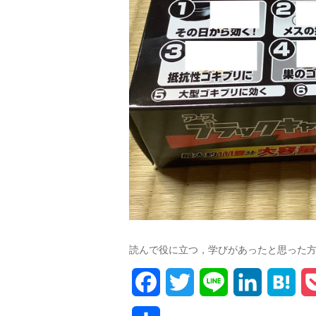
読んで役に立つ，学びがあったと思った
F
T
L
L
H
a
w
i
i
a