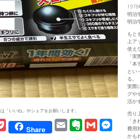
197
明治
明治
もと
上ア
使え
「実
「本
とい
る。
実際
グや
活か
方は「いいね」やシェアをお願いします。
売り
「き
P
E
E
G
M
Share
費用
かも
o
m
v
m
e