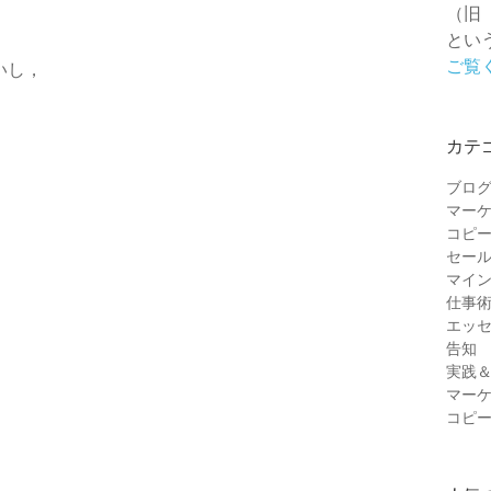
（旧
とい
ご覧
いし，
カテ
ブロ
マー
コピ
セー
マイ
仕事
エッ
告知
実践
マー
コピ