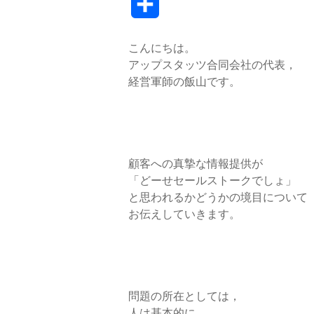
共
c
i
n
n
t
有
こんにちは。
e
t
e
k
e
アップスタッツ合同会社の代表，
b
t
e
n
経営軍師の飯山です。
o
e
d
a
o
r
I
k
n
顧客への真摯な情報提供が
「どーせセールストークでしょ」
と思われるかどうかの境目について
お伝えしていきます。
問題の所在としては，
人は基本的に