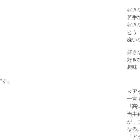
好き
苦手
好き
とう
嫌い
好き
，
好き
趣味
です。
＜ア
一言
「高
当事
が，
なる
「ア