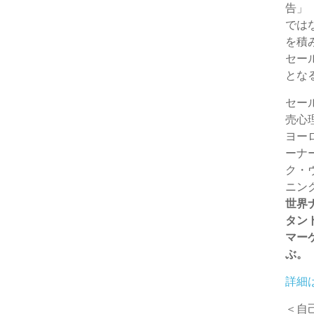
告」
c
a
e
a
s
では
を積
k
i
r
i
s
セー
とな
e
l
n
l
e
セー
t
o
n
売心
t
g
ヨー
ーナ
e
e
ク・
ニン
r
世界
タン
マー
ぶ。
詳細
＜自