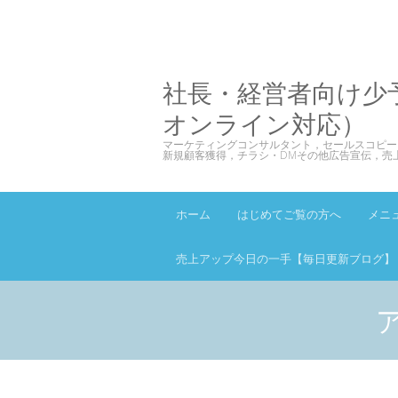
社長・経営者向け少
オンライン対応）
マーケティングコンサルタント，セールスコピー
新規顧客獲得，チラシ・DMその他広告宣伝，売
ホーム
はじめてご覧の方へ
メニ
売上アップ今日の一手【毎日更新ブログ】