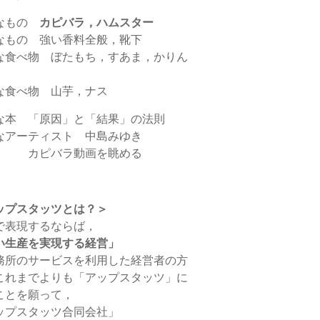
なもの
カピバラ，ハムスター
なもの 強い香料全般，靴下
な食べ物 ぼたもち，すあま，かりん
な食べ物 山芋，ナス
な本 「原因」と「結果」の法則
なアーティスト 中島みゆき
 カピバラ動画を眺める
ップスタッツとは？＞
で表現するならば，
い生産を実現する経営」
務所のサービスを利用した経営者の方
これまでよりも「アップスタッツ」に
ことを願って，
ップスタッツ合同会社」