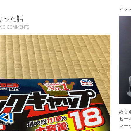
アッ
けった話
NO COMMENTS
経営
セー
マー