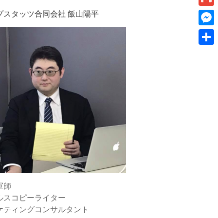
k
a
I
v
プスタッツ合同会社 飯山陽平
a
G
e
i
n
e
m
t
M
l
r
a
e
共
n
i
s
有
o
l
s
t
e
e
n
g
e
r
軍師
ルスコピーライター
ケティングコンサルタント