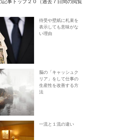
の記事トップ２０（過去７日間の閲覧
待受や壁紙に札束を
表示しても意味がな
い理由
脳の「キャッシュク
リア」をして仕事の
生産性を改善する方
法
一流と１流の違い