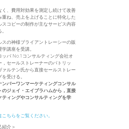
なく、費用対効果を測定し続けて改善
み重ね、売上を上げることに特化した
ルスコピーの制作が主なサービス内容
る。
ルスの神様ブライアントレーシーの販
理学講座を受講。
ロッパ No.1コンサルティング会社オ
ー，セールストレーナーのパトリッ
ヴァルテン氏から直接セールストレー
グを受ける。
ナンバーワンマーケティングコンサル
トのジェイ・エイブラハムから，直接
ケティングやコンサルティングを学
はこちらをご覧ください。
己紹介＞