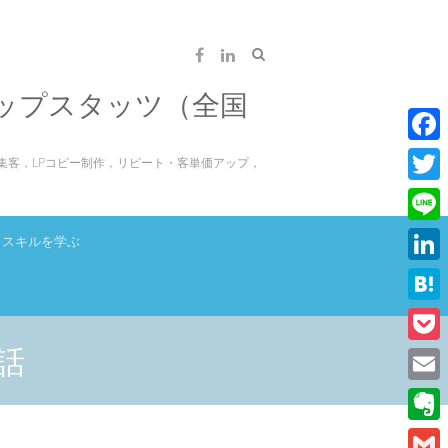
ップスタッツ（全国
F
集客，LPコピー制作，リピート・客単価アップ，
a
T
c
w
L
スキルを学ぶ
e
i
i
L
b
t
n
i
o
H
t
e
n
o
a
話
e
P
k
k
t
r
o
E
e
e
c
m
d
E
n