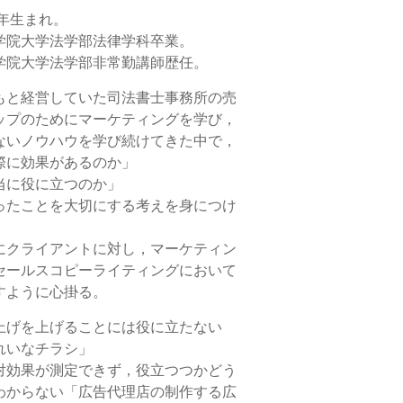
8年生まれ。
学院大学法学部法律学科卒業。
学院大学法学部非常勤講師歴任。
もと経営していた司法書士事務所の売
ップのためにマーケティングを学び，
ないノウハウを学び続けてきた中で，
際に効果があるのか」
当に役に立つのか」
ったことを大切にする考えを身につけ
にクライアントに対し，マーケティン
セールスコピーライティングにおいて
すように心掛る。
上げを上げることには役に立たない
れいなチラシ」
対効果が測定できず，役立つつかどう
わからない「広告代理店の制作する広