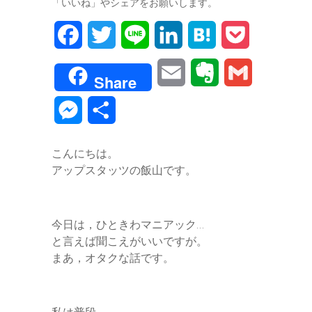
「いいね」やシェアをお願いします。
F
T
L
L
H
P
a
w
i
i
a
o
E
E
G
Share
c
i
n
n
t
c
m
v
m
M
共
e
t
e
k
e
k
a
e
a
e
有
b
t
e
n
e
こんにちは。
i
r
i
s
アップスタッツの飯山です。
o
e
d
a
t
l
n
l
s
o
r
I
o
e
今日は，ひときわマニアック…
k
n
t
と言えば聞こえがいいですが。
n
まあ，オタクな話です。
e
g
e