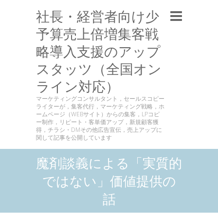
社長・経営者向け少
予算売上倍増集客戦
略導入支援のアップ
スタッツ（全国オン
ライン対応）
マーケティングコンサルタント，セールスコピー
ライターが，集客代行，マーケティング戦略，ホ
ームページ（WEBサイト）からの集客，LPコピ
ー制作，リピート・客単価アップ，新規顧客獲
得，チラシ・DMその他広告宣伝，売上アップに
関して記事を公開しています
魔剤談義による「実質的
ではない」価値提供の
話