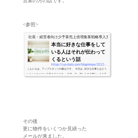
営業の方の話です。
<参照>
社長・経営者向け少予算売上倍増集客戦略導入支援のアップスタ
本当に好きな仕事をして
いる人はそれが伝わって
くるという話
https://up-stats.com/blog/essay/2022-06-07-lifework
こんにちは。アップスタッツの飯山です。 今日は…好きな仕事とはどう
いうことかについて考えてみます。 以前，引っ越しをする際に，ある不
動産業者の方にお世話になる機会がありました。 その方曰く，私と同年
代とのことなので，そういうことにしておきましょう。 その方いわく，
「最近の若いものは…」的なノリで，苦笑いしながら仰ってたのが… その
最近の若者は，2年置きに引っ越しをする人が多い，とのことです。 そん
なに引っ越しばかりしていたら支出ばかり増えるので，資...
その後…
更に物件をいくつか見繕った
メールが来ました。