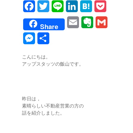
F
T
L
L
H
P
a
w
i
i
a
o
E
E
G
Share
c
i
n
n
t
c
m
v
m
M
共
e
t
e
k
e
k
a
e
a
e
有
b
t
e
n
e
こんにちは。
i
r
i
s
アップスタッツの飯山です。
o
e
d
a
t
l
n
l
s
o
r
I
o
e
k
n
t
n
昨日は，
e
素晴らしい不動産営業の方の
g
話を紹介しました。
e