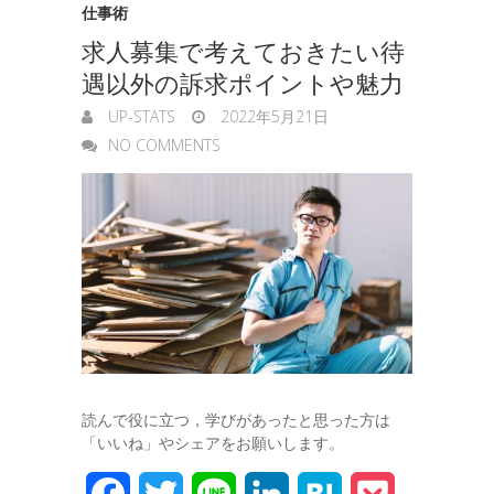
仕事術
求人募集で考えておきたい待
遇以外の訴求ポイントや魅力
UP-STATS
2022年5月21日
NO COMMENTS
読んで役に立つ，学びがあったと思った方は
「いいね」やシェアをお願いします。
F
T
L
L
H
P