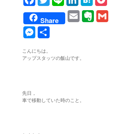
a
w
i
i
a
o
E
E
G
Share
c
i
n
n
t
c
m
v
m
M
共
e
t
e
k
e
k
a
e
a
e
有
b
t
e
n
e
こんにちは。
i
r
i
s
アップスタッツの飯山です。
o
e
d
a
t
l
n
l
s
o
r
I
o
e
k
n
t
n
先日，
e
車で移動していた時のこと。
g
e
r