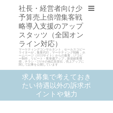
社長・経営者向け少
予算売上倍増集客戦
略導入支援のアップ
スタッツ（全国オン
ライン対応）
マーケティングコンサルタント，セールスコピー
ライターが，集客代行，マーケティング戦略，ホ
ームページ（WEBサイト）からの集客，LPコピ
ー制作，リピート・客単価アップ，新規顧客獲
得，チラシ・DMその他広告宣伝，売上アップに
関して記事を公開しています
求人募集で考えておき
たい待遇以外の訴求ポ
イントや魅力