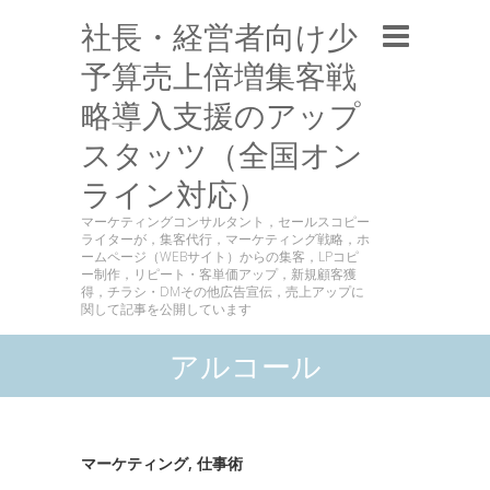
社長・経営者向け少
予算売上倍増集客戦
略導入支援のアップ
スタッツ（全国オン
ライン対応）
マーケティングコンサルタント，セールスコピー
ライターが，集客代行，マーケティング戦略，ホ
ームページ（WEBサイト）からの集客，LPコピ
ー制作，リピート・客単価アップ，新規顧客獲
得，チラシ・DMその他広告宣伝，売上アップに
関して記事を公開しています
アルコール
マーケティング
,
仕事術