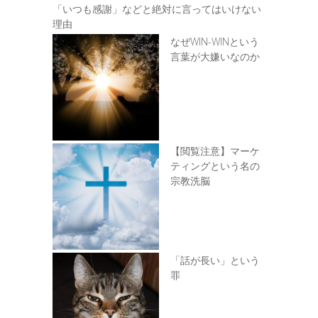
「いつも感謝」などと絶対に言ってはいけない
理由
なぜWIN-WINという
言葉が大嫌いなのか
【閲覧注意】マーケ
ティングという名の
宗教洗脳
「話が長い」という
罪