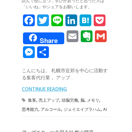
読んで役に立つ，学びがあったと思った方は
「いいね」やシェアをお願いします。
F
T
L
L
H
P
a
w
i
i
a
o
E
E
G
Share
c
i
n
n
t
c
m
v
m
M
共
e
t
e
k
e
k
a
e
a
e
有
b
t
e
n
e
こんにちは。 札幌市近郊を中心に活動す
i
r
i
s
る集客代行業， アップ…
o
e
d
a
t
l
n
l
s
CONTINUE READING
o
r
I
o
e
集客
,
売上アップ
,
頭脳労働
,
脳
,
メモリ
,
k
n
t
思考能力
,
アルコール
,
ジェイエイブラハム
,
AI
n
e
g