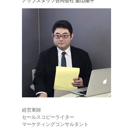
アップスタッツ合同会社 飯山陽平
e
r
経営軍師
セールスコピーライター
マーケティングコンサルタント