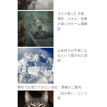
【ステ振り】才能，
適性，スキル，技量
の違いのゲーム風解
説
お金持ちが不幸にな
るという隠された原
因
弊社でお受けできない会社・業種のご案内
「話が長い」という
罪