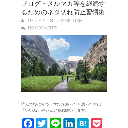
ブログ・メルマガ等を継続す
るためのネタ切れ防止習慣術
UP-STATS
2021年5月8日
NO COMMENTS
読んで役に立つ，学びがあったと思った方は
「いいね」やシェアをお願いします。
F
T
L
L
H
P