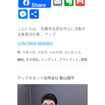
E
E
G
Share
c
i
n
n
t
c
m
v
m
M
共
e
t
e
k
e
k
a
e
a
e
有
b
t
e
n
e
こんにちは。 札幌市近郊を中心に活動す
i
r
i
s
る集客代行業， アップ…
o
e
d
a
t
l
n
l
s
CONTINUE READING
o
r
I
o
e
リサーチ
,
ブログ
,
メルマガ
,
コンテンツ
,
k
n
t
継続
,
ネタ切れ
,
インプット
,
アウトプット
,
習慣
n
e
g
アップスタッツ合同会社 飯山陽平
e
r