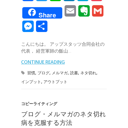
a
w
i
i
a
o
E
E
G
Share
c
i
n
n
t
c
m
v
m
M
共
e
t
e
k
e
k
a
e
a
e
有
b
t
e
n
e
こんにちは。 アップスタッツ合同会社の
i
r
i
s
代表， 経営軍師の飯山…
o
e
d
a
t
l
n
l
s
CONTINUE READING
o
r
I
o
e
習慣
,
ブログ
,
メルマガ
,
読書
,
ネタ切れ
,
k
n
t
インプット
,
アウトプット
n
e
g
コピーライティング
e
ブログ・メルマガのネタ切れ
r
病を克服する方法