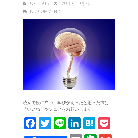
UP-STATS
2018年10月7日
NO COMMENTS
読んで役に立つ，学びがあったと思った方は
「いいね」やシェアをお願いします。
F
T
L
L
H
P
a
w
i
i
a
o