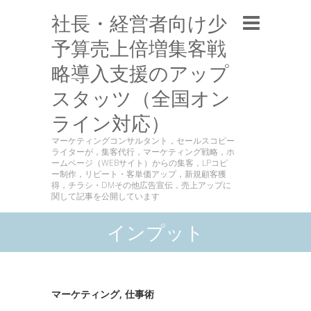
社長・経営者向け少
予算売上倍増集客戦
略導入支援のアップ
スタッツ（全国オン
ライン対応）
マーケティングコンサルタント，セールスコピー
ライターが，集客代行，マーケティング戦略，ホ
ームページ（WEBサイト）からの集客，LPコピ
ー制作，リピート・客単価アップ，新規顧客獲
得，チラシ・DMその他広告宣伝，売上アップに
関して記事を公開しています
インプット
マーケティング
,
仕事術