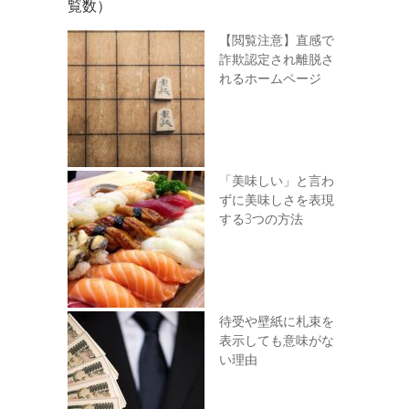
覧数）
【閲覧注意】直感で
詐欺認定され離脱さ
れるホームページ
「美味しい」と言わ
ずに美味しさを表現
する3つの方法
待受や壁紙に札束を
表示しても意味がな
い理由