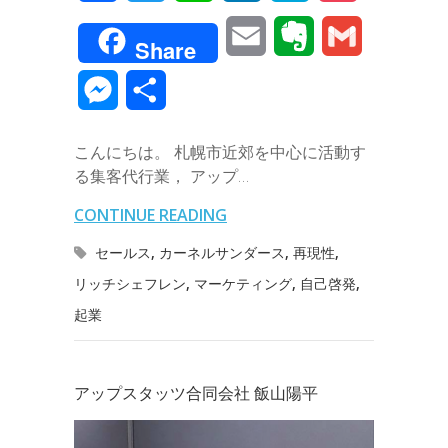
a
w
i
i
a
o
E
E
G
Share
c
i
n
n
t
c
m
v
m
M
共
e
t
e
k
e
k
a
e
a
e
有
b
t
e
n
e
こんにちは。 札幌市近郊を中心に活動す
i
r
i
s
る集客代行業， アップ…
o
e
d
a
t
l
n
l
s
CONTINUE READING
o
r
I
o
e
セールス
,
カーネルサンダース
,
再現性
,
k
n
t
リッチシェフレン
,
マーケティング
,
自己啓発
,
n
起業
e
g
e
アップスタッツ合同会社 飯山陽平
r