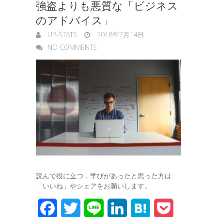
強盗よりも悪質な「ビジネス
のアドバイス」
UP-STATS
2018年7月14日
NO COMMENTS
読んで役に立つ，学びがあったと思った方は
「いいね」やシェアをお願いします。
F
T
L
L
H
P