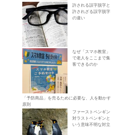
許される誤字脱字と
許されざる誤字脱字
の違い
なぜ「スマホ教室」
で老人をここまで集
客できるのか
「予防商品」を売るために必要な、人を動かす
原則
ファーストペンギン
対ラストペンギンと
いう意味不明な対立