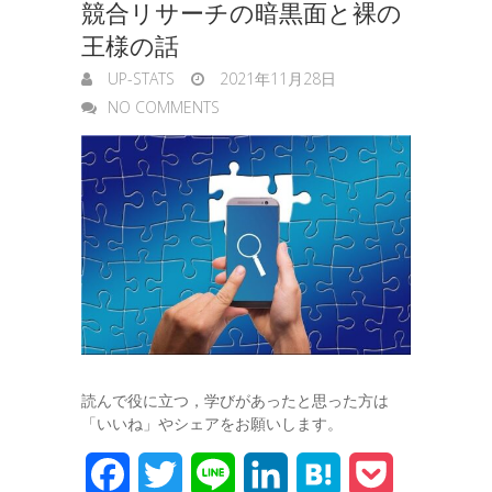
競合リサーチの暗黒面と裸の
王様の話
UP-STATS
2021年11月28日
NO COMMENTS
読んで役に立つ，学びがあったと思った方は
「いいね」やシェアをお願いします。
F
T
L
L
H
P