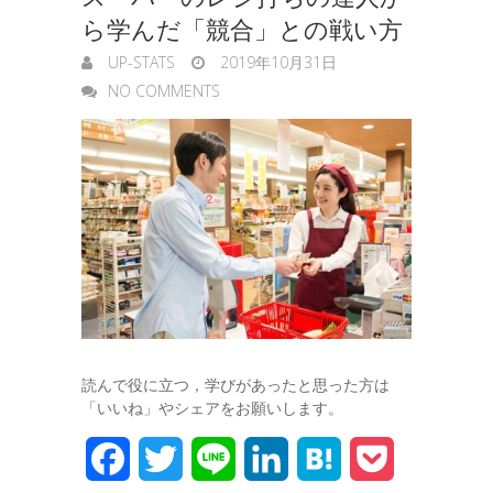
e
ら学んだ「競合」との戦い方
r
UP-STATS
2019年10月31日
NO COMMENTS
読んで役に立つ，学びがあったと思った方は
「いいね」やシェアをお願いします。
F
T
L
L
H
P