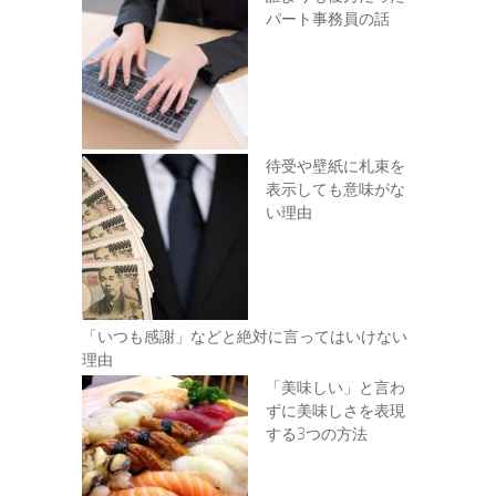
パート事務員の話
待受や壁紙に札束を
表示しても意味がな
い理由
「いつも感謝」などと絶対に言ってはいけない
理由
「美味しい」と言わ
ずに美味しさを表現
する3つの方法