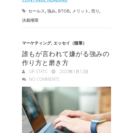
l
n
l
s
o
r
I
セールス
,
強み
,
BTOB
,
メリット
,
売り
,
o
e
決裁権限
k
n
t
n
e
g
マーケティング
,
エッセイ（随筆）
誰もが言われて嫌がる強みの
e
作り方と磨き方
r
UP-STATS
2020年1月12日
NO COMMENTS