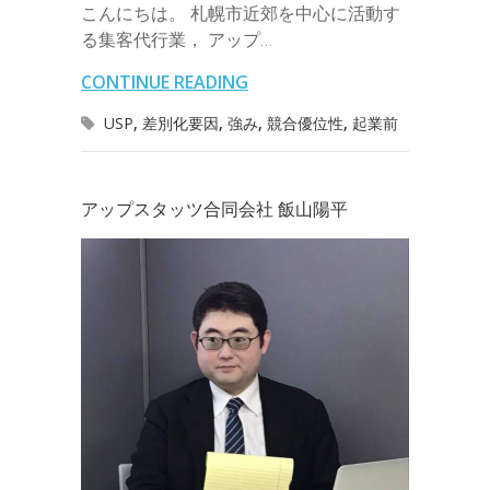
b
t
e
n
e
こんにちは。 札幌市近郊を中心に活動す
i
r
i
s
る集客代行業， アップ…
o
e
d
a
t
l
n
l
s
CONTINUE READING
o
r
I
o
e
USP
,
差別化要因
,
強み
,
競合優位性
,
起業前
k
n
t
n
e
g
アップスタッツ合同会社 飯山陽平
e
r