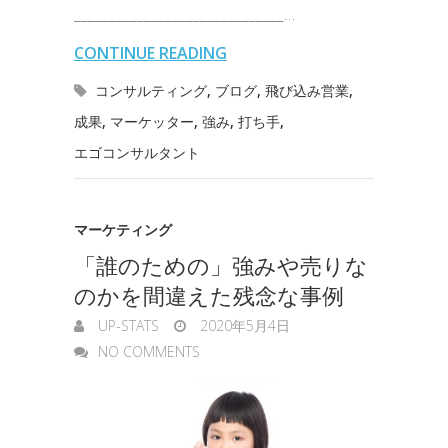
b
t
e
n
e
______________________________…
i
r
i
s
o
e
d
a
t
CONTINUE READING
l
n
l
s
o
r
I
コンサルティング
,
ブログ
,
飛び込み営業
,
o
e
成果
,
マーケッター
,
強み
,
打ち手
,
k
n
t
n
エゴコンサルタント
e
g
マーケティング
e
「誰のための」強みや売りな
r
のかを間違えた残念な事例
UP-STATS
2020年5月4日
NO COMMENTS