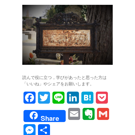
読んで役に立つ，学びがあったと思った方は
「いいね」やシェアをお願いします。
F
T
L
L
H
P
a
w
i
i
a
o
E
E
G
Share
c
i
n
n
t
c
m
v
m
M
共
e
t
e
k
e
k