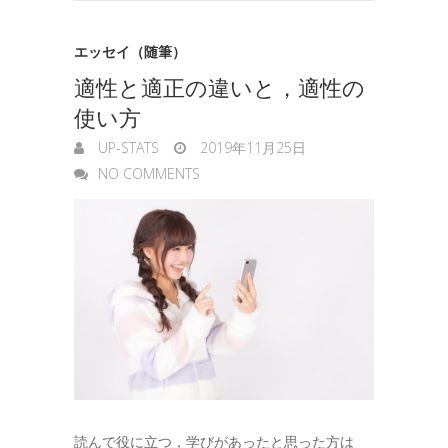
n
e
g
エッセイ（随筆）
適性と適正の違いと，適性の
e
使い方
r
UP-STATS
2019年11月25日
NO COMMENTS
読んで役に立つ，学びがあったと思った方は