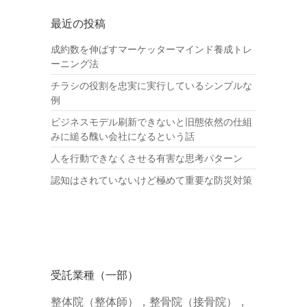
最近の投稿
成約数を伸ばすマーケッターマインド養成トレ
ーニング法
チラシの役割を忠実に実行しているシンプルな
例
ビジネスモデル刷新できないと旧態依然の仕組
みに縋る醜い会社になるという話
人を行動できなくさせる有害な思考パターン
認知はされていないけど極めて重要な防災対策
受託業種（一部）
整体院（整体師），整骨院（接骨院），