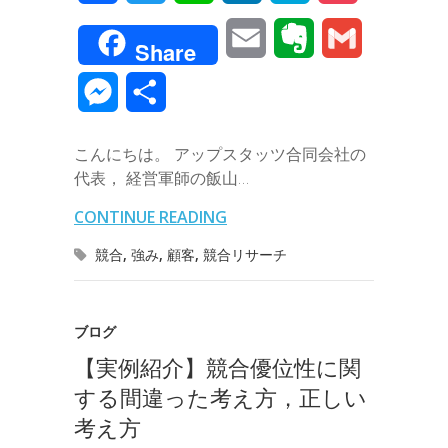
a
w
i
i
a
o
E
E
G
Share
c
i
n
n
t
c
m
v
m
M
共
e
t
e
k
e
k
a
e
a
e
有
b
t
e
n
e
こんにちは。 アップスタッツ合同会社の
i
r
i
s
代表， 経営軍師の飯山…
o
e
d
a
t
l
n
l
s
CONTINUE READING
o
r
I
o
e
競合
,
強み
,
顧客
,
競合リサーチ
k
n
t
n
e
g
ブログ
【実例紹介】競合優位性に関
e
する間違った考え方，正しい
r
考え方