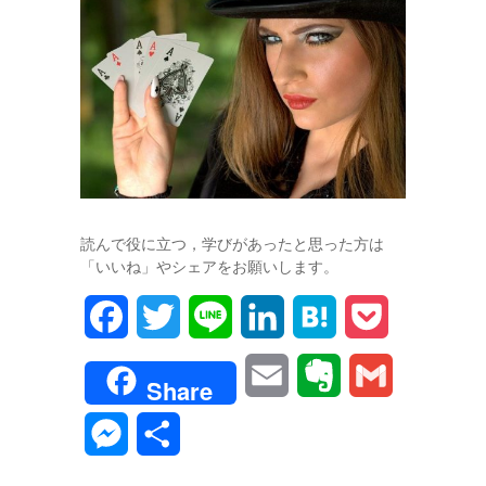
読んで役に立つ，学びがあったと思った方は
「いいね」やシェアをお願いします。
F
T
L
L
H
P
a
w
i
i
a
o
E
E
G
Share
c
i
n
n
t
c
m
v
m
M
共
e
t
e
k
e
k
a
e
a
e
有