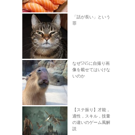
「話が長い」という
罪
なぜSNSに自撮り画
像を載せてはいけな
いのか
【ステ振り】才能，
適性，スキル，技量
の違いのゲーム風解
説