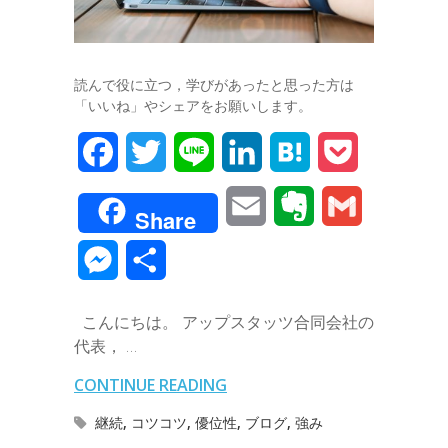
読んで役に立つ，学びがあったと思った方は
「いいね」やシェアをお願いします。
F
T
L
L
H
P
a
w
i
i
a
o
E
E
G
Share
c
i
n
n
t
c
m
v
m
M
共
e
t
e
k
e
k
a
e
a
e
有
b
t
e
n
e
こんにちは。 アップスタッツ合同会社の
i
r
i
s
代表， …
o
e
d
a
t
l
n
l
s
CONTINUE READING
o
r
I
o
e
継続
,
コツコツ
,
優位性
,
ブログ
,
強み
k
n
t