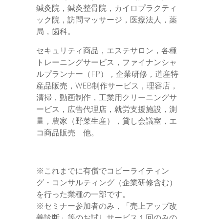
鍼灸院，鍼灸整骨院，カイロプラクティ
ック院，訪問マッサージ，医療法人，薬
局，歯科。
セキュリティ商品，エステサロン，各種
トレーニングサービス，ファイナンシャ
ルプランナー（FP），企業研修，道産特
産品販売，WEB制作サービス，理容店，
清掃，動画制作，工業用クリーニングサ
ービス，広告代理店，就労支援施設，測
量，農家（野菜生産），貸し会議室，エ
コ商品販売 他。
※これまでに有償でコピーライティン
グ・コンサルティング（企業研修含む）
を行った業種の一部です。
※セミナー参加者のみ，「売上アップ改
善診断」等のお試しサービス１回のみの