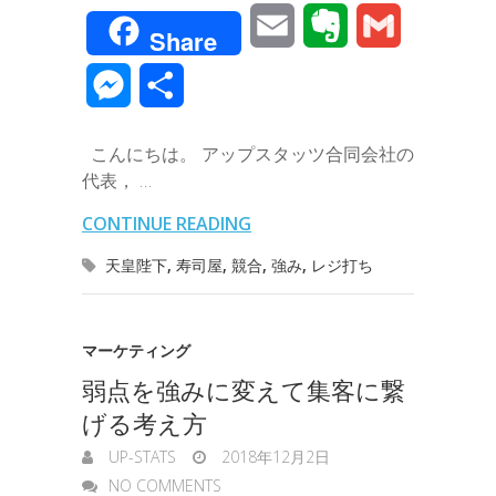
a
w
i
i
a
o
E
E
G
Share
c
i
n
n
t
c
m
v
m
M
共
e
t
e
k
e
k
a
e
a
e
有
b
t
e
n
e
こんにちは。 アップスタッツ合同会社の
i
r
i
s
代表， …
o
e
d
a
t
l
n
l
s
CONTINUE READING
o
r
I
o
e
天皇陛下
,
寿司屋
,
競合
,
強み
,
レジ打ち
k
n
t
n
e
g
マーケティング
弱点を強みに変えて集客に繋
e
げる考え方
r
UP-STATS
2018年12月2日
NO COMMENTS