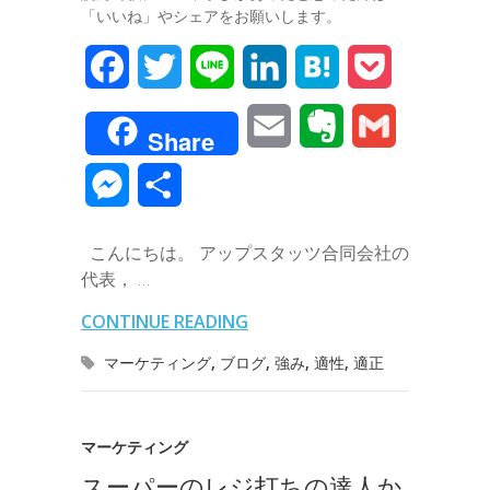
「いいね」やシェアをお願いします。
F
T
L
L
H
P
a
w
i
i
a
o
E
E
G
Share
c
i
n
n
t
c
m
v
m
M
共
e
t
e
k
e
k
a
e
a
e
有
b
t
e
n
e
こんにちは。 アップスタッツ合同会社の
i
r
i
s
代表， …
o
e
d
a
t
l
n
l
s
CONTINUE READING
o
r
I
o
e
マーケティング
,
ブログ
,
強み
,
適性
,
適正
k
n
t
n
e
g
マーケティング
スーパーのレジ打ちの達人か