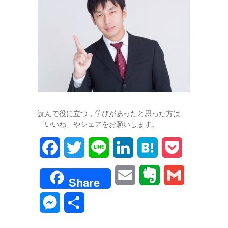
読んで役に立つ，学びがあったと思った方は
「いいね」やシェアをお願いします。
F
T
L
L
H
P
a
w
i
i
a
o
E
E
G
Share
c
i
n
n
t
c
m
v
m
M
共
e
t
e
k
e
k
a
e
a
e
有