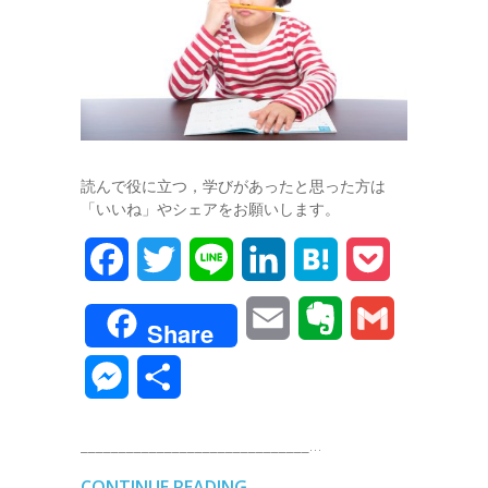
読んで役に立つ，学びがあったと思った方は
「いいね」やシェアをお願いします。
F
T
L
L
H
P
a
w
i
i
a
o
E
E
G
Share
c
i
n
n
t
c
m
v
m
M
共
e
t
e
k
e
k
a
e
a
e
有
b
t
e
n
e
______________________________…
i
r
i
s
o
e
d
a
t
CONTINUE READING