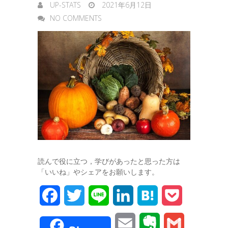
UP-STATS
2021年6月12日
NO COMMENTS
読んで役に立つ，学びがあったと思った方は
「いいね」やシェアをお願いします。
F
T
L
L
H
P
a
w
i
i
a
o
E
E
G