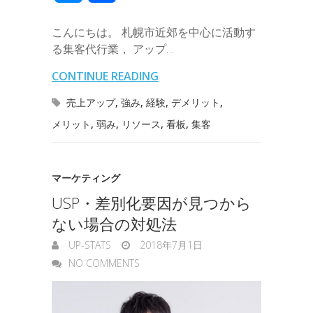
a
e
a
e
有
b
t
e
n
e
こんにちは。 札幌市近郊を中心に活動す
i
r
i
s
る集客代行業， アップ…
o
e
d
a
t
l
n
l
s
CONTINUE READING
o
r
I
o
e
売上アップ
,
強み
,
経験
,
デメリット
,
k
n
t
メリット
,
弱み
,
リソース
,
看板
,
集客
n
e
g
マーケティング
e
USP・差別化要因が見つから
r
ない場合の対処法
UP-STATS
2018年7月1日
NO COMMENTS