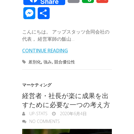
Share
c
i
n
n
t
c
m
v
m
M
共
e
t
e
k
e
k
a
e
a
e
有
b
t
e
n
e
こんにちは。 アップスタッツ合同会社の
i
r
i
s
代表， 経営軍師の飯山…
o
e
d
a
t
l
n
l
s
CONTINUE READING
o
r
I
o
e
差別化
,
強み
,
競合優位性
k
n
t
n
e
g
マーケティング
経営者・社長が楽に成果を出
e
すために必要な一つの考え方
r
UP-STATS
2020年6月4日
NO COMMENTS