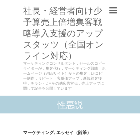
社長・経営者向け少
予算売上倍増集客戦
略導入支援のアップ
スタッツ（全国オン
ライン対応）
マーケティングコンサルタント，セールスコピー
ライターが，集客代行，マーケティング戦略，ホ
ームページ（WEBサイト）からの集客，LPコピ
ー制作，リピート・客単価アップ，新規顧客獲
得，チラシ・DMその他広告宣伝，売上アップに
関して記事を公開しています
性悪説
マーケティング
,
エッセイ（随筆）