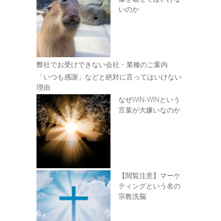
いのか
弊社でお受けできない会社・業種のご案内
「いつも感謝」などと絶対に言ってはいけない
理由
なぜWIN-WINという
言葉が大嫌いなのか
【閲覧注意】マーケ
ティングという名の
宗教洗脳