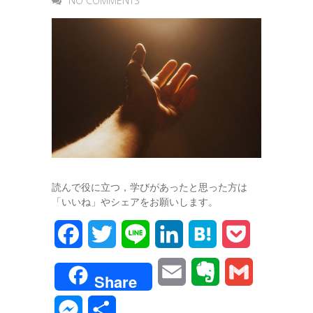
NO COMMENTS
読んで役に立つ，学びがあったと思った方は
「いいね」やシェアをお願いします。
F
T
L
L
H
P
a
w
i
i
a
o
E
E
G
Share
c
i
n
n
t
c
m
v
m
M
共