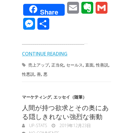
a
w
i
i
a
o
E
E
G
Share
c
i
n
n
t
c
m
v
m
M
共
e
t
e
k
e
k
a
e
a
e
有
b
t
e
n
e
______________________________…
i
r
i
s
o
e
d
a
t
CONTINUE READING
l
n
l
s
o
r
I
売上アップ
,
正当化
,
セールス
,
直面
,
性善説
,
o
e
性悪説
,
善
,
悪
k
n
t
n
e
g
マーケティング
,
エッセイ（随筆）
人間が持つ欲求とその奥にあ
e
る隠しきれない強烈な衝動
r
UP-STATS
2019年12月23日