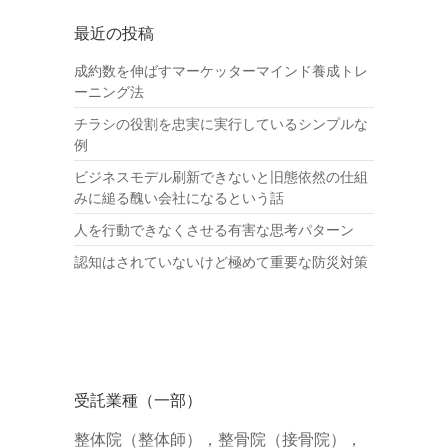
最近の投稿
成約数を伸ばすマーケッターマインド養成トレ
ーニング法
チラシの役割を忠実に実行しているシンプルな
例
ビジネスモデル刷新できないと旧態依然の仕組
みに縋る醜い会社になるという話
人を行動できなくさせる有害な思考パターン
認知はされていないけど極めて重要な防災対策
受託業種（一部）
整体院（整体師），整骨院（接骨院），