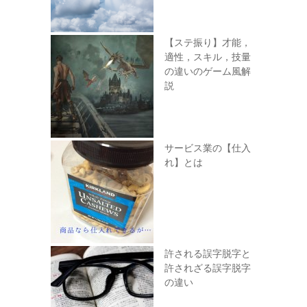
【ステ振り】才能，
適性，スキル，技量
の違いのゲーム風解
説
サービス業の【仕入
れ】とは
許される誤字脱字と
許されざる誤字脱字
の違い