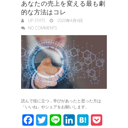
あなたの売上を変える最も劇
的な方法はコレ
UP-STATS
2020年4月4日
NO COMMENTS
読んで役に立つ，学びがあったと思った方は
「いいね」やシェアをお願いします。
F
T
L
L
H
P