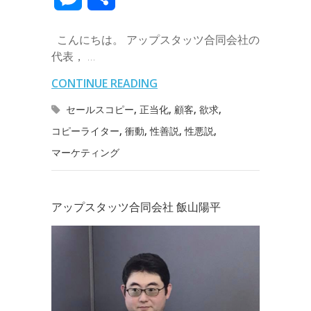
e
t
e
k
e
k
a
e
a
e
有
b
t
e
n
e
こんにちは。 アップスタッツ合同会社の
i
r
i
s
代表， …
o
e
d
a
t
l
n
l
s
CONTINUE READING
o
r
I
o
e
セールスコピー
,
正当化
,
顧客
,
欲求
,
k
n
t
コピーライター
,
衝動
,
性善説
,
性悪説
,
n
マーケティング
e
g
e
アップスタッツ合同会社 飯山陽平
r