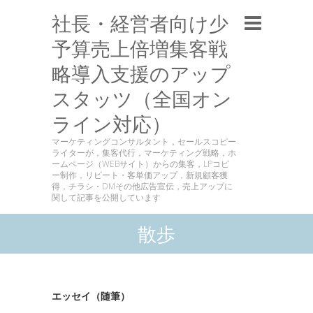
社長・経営者向け少
予算売上倍増集客戦
略導入支援のアップ
スタッツ（全国オン
ライン対応）
マーケティングコンサルタント，セールスコピー
ライターが，集客代行，マーケティング戦略，ホ
ームページ（WEBサイト）からの集客，LPコピ
ー制作，リピート・客単価アップ，新規顧客獲
得，チラシ・DMその他広告宣伝，売上アップに
関して記事を公開しています
散歩
エッセイ（随筆）