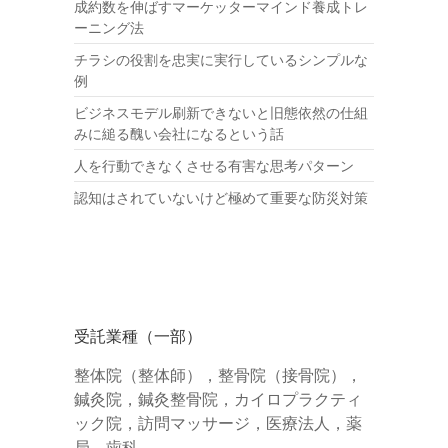
成約数を伸ばすマーケッターマインド養成トレ
ーニング法
チラシの役割を忠実に実行しているシンプルな
例
ビジネスモデル刷新できないと旧態依然の仕組
みに縋る醜い会社になるという話
人を行動できなくさせる有害な思考パターン
認知はされていないけど極めて重要な防災対策
受託業種（一部）
整体院（整体師），整骨院（接骨院），
鍼灸院，鍼灸整骨院，カイロプラクティ
ック院，訪問マッサージ，医療法人，薬
局，歯科。