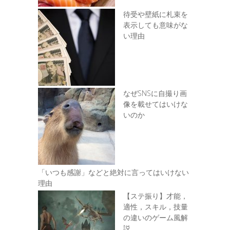
待受や壁紙に札束を
表示しても意味がな
い理由
なぜSNSに自撮り画
像を載せてはいけな
いのか
「いつも感謝」などと絶対に言ってはいけない
理由
【ステ振り】才能，
適性，スキル，技量
の違いのゲーム風解
説