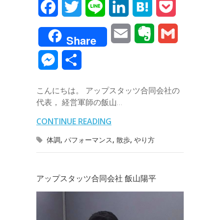
F
T
L
L
H
P
a
w
i
i
a
o
E
E
G
Share
c
i
n
n
t
c
m
v
m
M
共
e
t
e
k
e
k
a
e
a
e
有
b
t
e
n
e
こんにちは。 アップスタッツ合同会社の
i
r
i
s
代表， 経営軍師の飯山…
o
e
d
a
t
l
n
l
s
CONTINUE READING
o
r
I
o
e
体調
,
パフォーマンス
,
散歩
,
やり方
k
n
t
n
e
g
アップスタッツ合同会社 飯山陽平
e
r