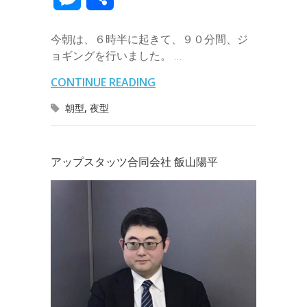
e
t
e
k
e
k
a
e
a
e
有
b
t
e
n
e
今朝は、６時半に起きて、９０分間、ジ
i
r
i
s
ョギングを行いました。 …
o
e
d
a
t
l
n
l
s
CONTINUE READING
o
r
I
o
e
朝型
,
夜型
k
n
t
n
e
g
アップスタッツ合同会社 飯山陽平
e
r