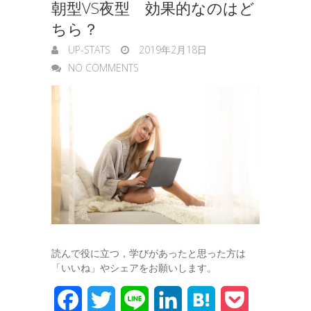
朝型VS夜型 効果的なのはど
ちら？
UP-STATS
2019年2月18日
NO COMMENTS
読んで役に立つ，学びがあったと思った方は
「いいね」やシェアをお願いします。
F
T
L
L
H
P