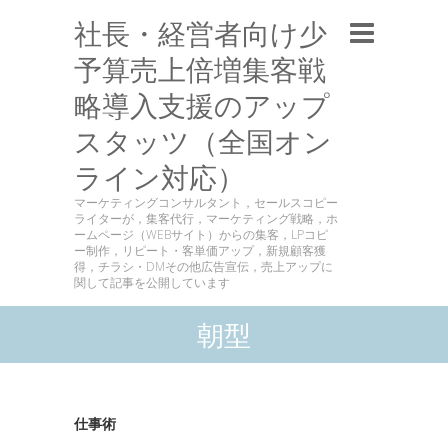
社長・経営者向け少
予算売上倍増集客戦
略導入支援のアップ
スタッツ（全国オン
ライン対応）
マーケティングコンサルタント，セールスコピー
ライターが，集客代行，マーケティング戦略，ホ
ームページ（WEBサイト）からの集客，LPコピ
ー制作，リピート・客単価アップ，新規顧客獲
得，チラシ・DMその他広告宣伝，売上アップに
関して記事を公開しています
朝型
仕事術