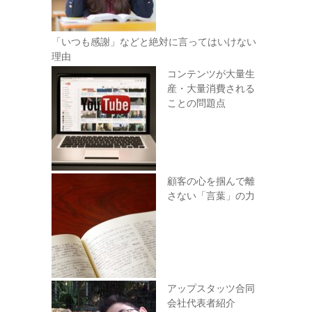
「いつも感謝」などと絶対に言ってはいけない
理由
コンテンツが大量生
産・大量消費される
ことの問題点
顧客の心を掴んで離
さない「言葉」の力
アップスタッツ合同
会社代表者紹介