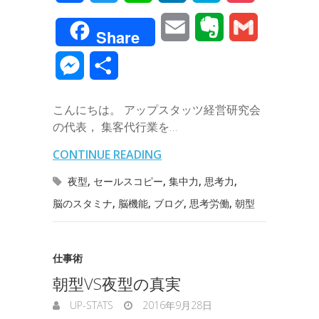
a
w
i
i
a
o
E
E
G
Share
c
i
n
n
t
c
m
v
m
M
共
e
t
e
k
e
k
a
e
a
e
有
b
t
e
n
e
こんにちは。 アップスタッツ経営研究会
i
r
i
s
の代表， 集客代行業を…
o
e
d
a
t
l
n
l
s
CONTINUE READING
o
r
I
o
e
夜型
,
セールスコピー
,
集中力
,
思考力
,
k
n
t
脳のスタミナ
,
脳機能
,
ブログ
,
思考労働
,
朝型
n
e
g
仕事術
e
朝型VS夜型の真実
r
UP-STATS
2016年9月28日