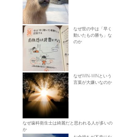
なぜ世の中は「早く
動いたもの勝ち」な
のか
なぜWIN-WINという
言葉が大嫌いなのか
なぜ歯科衛生士は綺麗だと思われる人が多いの
か
お金持ちが不幸にな