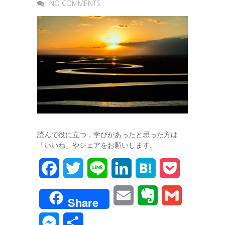
NO COMMENTS
読んで役に立つ，学びがあったと思った方は
「いいね」やシェアをお願いします。
F
T
L
L
H
P
a
w
i
i
a
o
E
E
G
Share
c
i
n
n
t
c
m
v
m
M
共