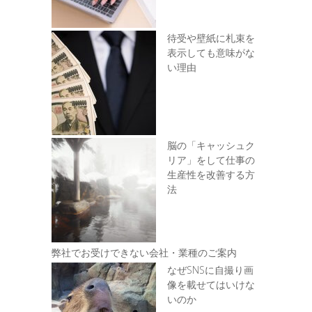
待受や壁紙に札束を
表示しても意味がな
い理由
脳の「キャッシュク
リア」をして仕事の
生産性を改善する方
法
弊社でお受けできない会社・業種のご案内
なぜSNSに自撮り画
像を載せてはいけな
いのか