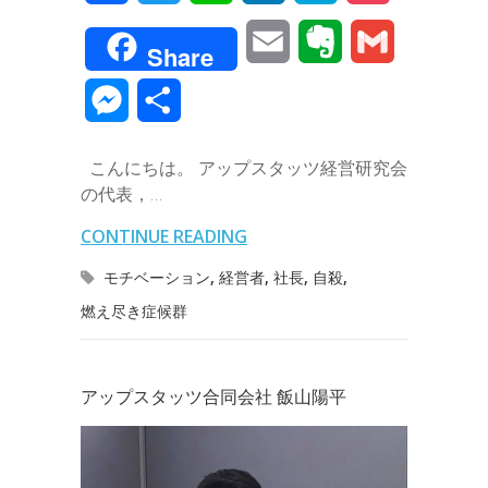
a
w
i
i
a
o
E
E
G
Share
c
i
n
n
t
c
m
v
m
M
共
e
t
e
k
e
k
a
e
a
e
有
b
t
e
n
e
こんにちは。 アップスタッツ経営研究会
i
r
i
s
の代表，…
o
e
d
a
t
l
n
l
s
CONTINUE READING
o
r
I
o
e
モチベーション
,
経営者
,
社長
,
自殺
,
k
n
t
燃え尽き症候群
n
e
g
アップスタッツ合同会社 飯山陽平
e
r