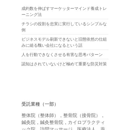
成約数を伸ばすマーケッターマインド養成トレ
ーニング法
チラシの役割を忠実に実行しているシンプルな
例
ビジネスモデル刷新できないと旧態依然の仕組
みに縋る醜い会社になるという話
人を行動できなくさせる有害な思考パターン
認知はされていないけど極めて重要な防災対策
受託業種（一部）
整体院（整体師），整骨院（接骨院），
鍼灸院，鍼灸整骨院，カイロプラクティ
ック院，訪問マッサージ，医療法人，薬