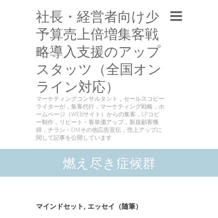
社長・経営者向け少
予算売上倍増集客戦
略導入支援のアップ
スタッツ（全国オン
ライン対応）
マーケティングコンサルタント，セールスコピー
ライターが，集客代行，マーケティング戦略，ホ
ームページ（WEBサイト）からの集客，LPコピ
ー制作，リピート・客単価アップ，新規顧客獲
得，チラシ・DMその他広告宣伝，売上アップに
関して記事を公開しています
燃え尽き症候群
マインドセット
,
エッセイ（随筆）