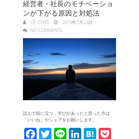
経営者・社長のモチベーショ
ンが下がる原因と対処法
UP-STATS
2019年7月23日
NO COMMENTS
読んで役に立つ，学びがあったと思った方は
「いいね」やシェアをお願いします。
F
T
L
L
H
P