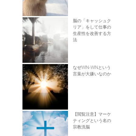
脳の「キャッシュク
リア」をして仕事の
生産性を改善する方
法
なぜWIN-WINという
言葉が大嫌いなのか
【閲覧注意】マーケ
ティングという名の
宗教洗脳