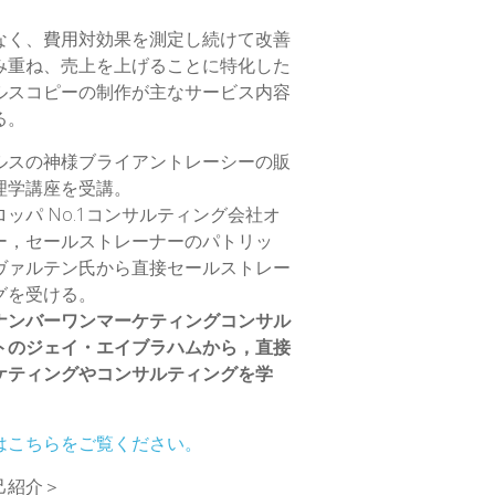
なく、費用対効果を測定し続けて改善
み重ね、売上を上げることに特化した
ルスコピーの制作が主なサービス内容
る。
ルスの神様ブライアントレーシーの販
理学講座を受講。
ロッパ No.1コンサルティング会社オ
ー，セールストレーナーのパトリッ
ヴァルテン氏から直接セールストレー
グを受ける。
ナンバーワンマーケティングコンサル
トのジェイ・エイブラハムから，直接
ケティングやコンサルティングを学
はこちらをご覧ください。
己紹介＞