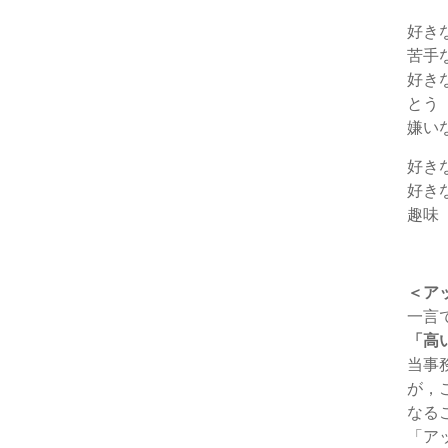
好き
苦手
好き
とう
嫌い
好き
好き
趣味
＜ア
一言
「高
当事
が，
なる
「ア