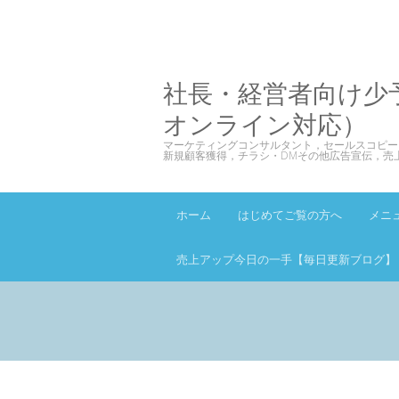
社長・経営者向け少
オンライン対応）
マーケティングコンサルタント，セールスコピー
新規顧客獲得，チラシ・DMその他広告宣伝，売
ホーム
はじめてご覧の方へ
メニ
売上アップ今日の一手【毎日更新ブログ】