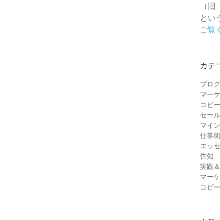
（旧
とい
ご覧
カテ
ブロ
マー
コピ
セー
マイ
仕事
エッ
告知
実践
マー
コピ