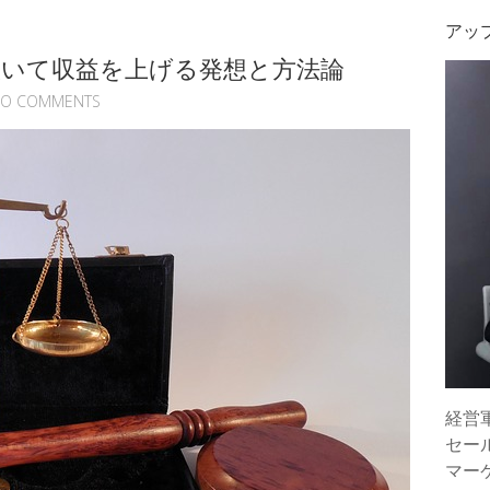
アッ
抜いて収益を上げる発想と方法論
O COMMENTS
経営
セー
マー