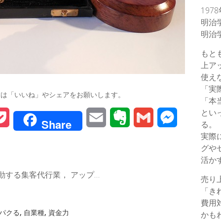
197
明治
明治
もと
上ア
使え
「実
方は「いいね」やシェアをお願いします。
「本
とい
P
E
E
G
M
Share
る。
実際
o
m
v
m
e
グや
c
a
e
a
s
活か
動する集客代行業， アップ…
k
i
r
i
s
売り
「き
e
l
n
l
e
費用
パクる
,
自業種
,
資金力
かも
t
o
n