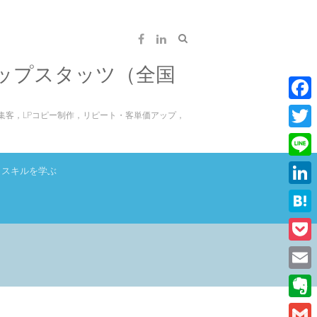
ップスタッツ（全国
F
集客，LPコピー制作，リピート・客単価アップ，
a
T
c
w
L
スキルを学ぶ
e
i
i
L
b
t
n
i
o
H
t
e
n
o
a
e
P
k
k
t
r
o
E
e
e
c
m
d
E
n