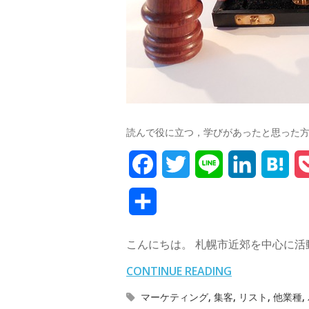
読んで役に立つ，学びがあったと思った
F
T
L
L
H
a
w
i
i
a
共
c
i
n
n
t
有
こんにちは。 札幌市近郊を中心に活
e
t
e
k
e
CONTINUE READING
b
t
e
n
マーケティング
,
集客
,
リスト
,
他業種
,
o
e
d
a