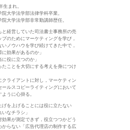
8年生まれ。
学院大学法学部法律学科卒業。
学院大学法学部非常勤講師歴任。
もと経営していた司法書士事務所の売
ップのためにマーケティングを学び，
ないノウハウを学び続けてきた中で，
際に効果があるのか」
当に役に立つのか」
ったことを大切にする考えを身につけ
にクライアントに対し，マーケティン
セールスコピーライティングにおいて
すように心掛る。
上げを上げることには役に立たない
れいなチラシ」
対効果が測定できず，役立つつかどう
わからない「広告代理店の制作する広