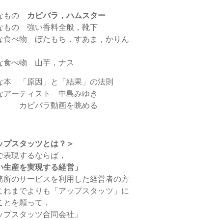
なもの
カピバラ，ハムスター
なもの 強い香料全般，靴下
な食べ物 ぼたもち，すあま，かりん
な食べ物 山芋，ナス
な本 「原因」と「結果」の法則
なアーティスト 中島みゆき
 カピバラ動画を眺める
ップスタッツとは？＞
で表現するならば，
い生産を実現する経営」
務所のサービスを利用した経営者の方
これまでよりも「アップスタッツ」に
ことを願って，
ップスタッツ合同会社」