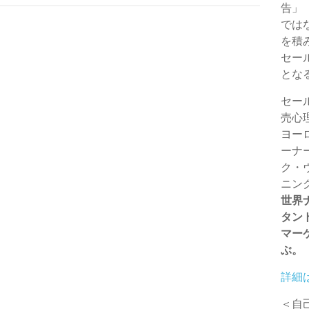
告」
t
g
では
を積
e
e
セー
とな
r
セー
売心
ヨー
ーナ
ク・
ニン
世界
タン
マー
ぶ。
詳細
＜自