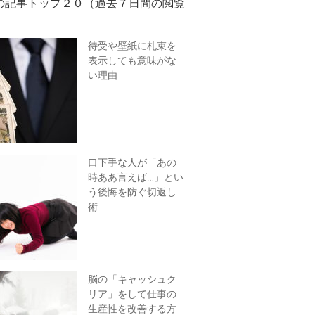
の記事トップ２０（過去７日間の閲覧
待受や壁紙に札束を
表示しても意味がな
い理由
口下手な人が「あの
時ああ言えば…」とい
う後悔を防ぐ切返し
術
脳の「キャッシュク
リア」をして仕事の
生産性を改善する方