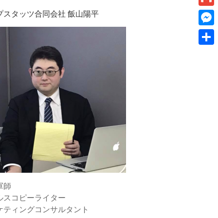
k
a
I
v
プスタッツ合同会社 飯山陽平
a
G
e
i
n
e
m
t
M
l
r
a
e
共
n
i
s
有
o
l
s
t
e
e
n
g
e
r
軍師
ルスコピーライター
ケティングコンサルタント