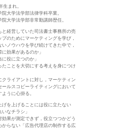
8年生まれ。
学院大学法学部法律学科卒業。
学院大学法学部非常勤講師歴任。
もと経営していた司法書士事務所の売
ップのためにマーケティングを学び，
ないノウハウを学び続けてきた中で，
際に効果があるのか」
当に役に立つのか」
ったことを大切にする考えを身につけ
にクライアントに対し，マーケティン
セールスコピーライティングにおいて
すように心掛る。
上げを上げることには役に立たない
れいなチラシ」
対効果が測定できず，役立つつかどう
わからない「広告代理店の制作する広