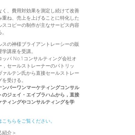
なく、費用対効果を測定し続けて改善
み重ね、売上を上げることに特化した
ルスコピーの制作が主なサービス内容
る。
ルスの神様ブライアントレーシーの販
理学講座を受講。
ロッパ No.1コンサルティング会社オ
ー，セールストレーナーのパトリッ
ヴァルテン氏から直接セールストレー
グを受ける。
ナンバーワンマーケティングコンサル
トのジェイ・エイブラハムから，直接
ケティングやコンサルティングを学
はこちらをご覧ください。
己紹介＞