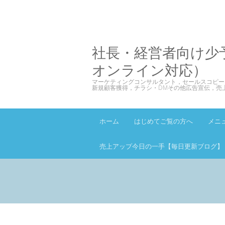
社長・経営者向け少
オンライン対応）
マーケティングコンサルタント，セールスコピー
新規顧客獲得，チラシ・DMその他広告宣伝，売
ホーム
はじめてご覧の方へ
メニ
売上アップ今日の一手【毎日更新ブログ】