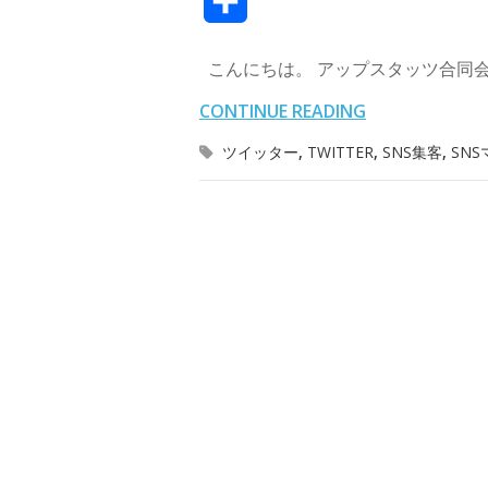
共
c
i
n
n
t
有
こんにちは。 アップスタッツ合同会
e
t
e
k
e
CONTINUE READING
b
t
e
n
ツイッター
,
TWITTER
,
SNS集客
,
SN
o
e
d
a
o
r
I
k
n