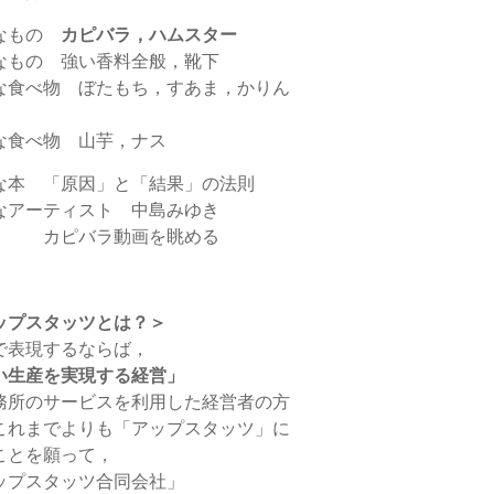
なもの
カピバラ，ハムスター
なもの 強い香料全般，靴下
な食べ物 ぼたもち，すあま，かりん
な食べ物 山芋，ナス
な本 「原因」と「結果」の法則
なアーティスト 中島みゆき
 カピバラ動画を眺める
ップスタッツとは？＞
で表現するならば，
い生産を実現する経営」
務所のサービスを利用した経営者の方
これまでよりも「アップスタッツ」に
ことを願って，
ップスタッツ合同会社」