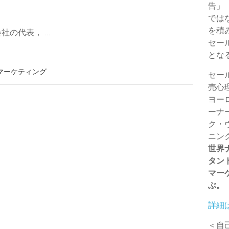
告」
c
a
e
a
s
では
を積
社の代表， …
k
i
r
i
s
セー
e
l
n
l
e
とな
Sマーケティング
セー
t
o
n
売心
t
g
ヨー
ーナ
e
e
ク・
ニン
r
世界
タン
マー
ぶ。
詳細
＜自