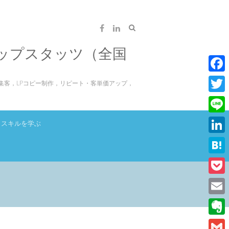
ップスタッツ（全国
F
集客，LPコピー制作，リピート・客単価アップ，
a
T
c
w
L
スキルを学ぶ
e
i
i
L
b
t
n
i
o
H
t
e
n
o
a
e
P
k
k
t
r
o
E
e
e
c
m
d
E
n