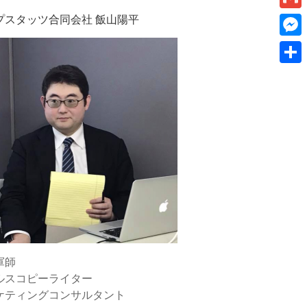
k
a
I
v
プスタッツ合同会社 飯山陽平
a
G
e
i
n
e
m
t
M
l
r
a
e
共
n
i
s
有
o
l
s
t
e
e
n
g
e
r
軍師
ルスコピーライター
ケティングコンサルタント