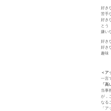
好き
苦手
好き
とう
嫌い
好き
好き
趣味
＜ア
一言
「高
当事
が，
なる
「ア