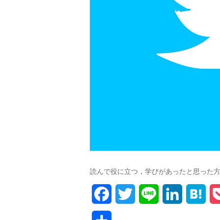
読んで役に立つ，学びがあったと思った
F
T
L
L
H
a
w
i
i
a