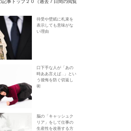
の記事トップ２０（過去７日間の閲覧
待受や壁紙に札束を
表示しても意味がな
い理由
口下手な人が「あの
時ああ言えば…」とい
う後悔を防ぐ切返し
術
脳の「キャッシュク
リア」をして仕事の
生産性を改善する方