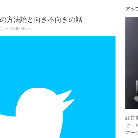
アッ
集客の方法論と向き不向きの話
NO COMMENTS
経営
セー
マー