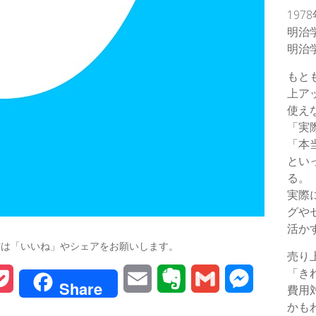
197
明治
明治
もと
上ア
使え
「実
「本
とい
る。
実際
グや
活か
方は「いいね」やシェアをお願いします。
売り
「き
P
E
E
G
M
Share
費用
o
m
v
m
e
かも