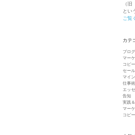
（旧
とい
ご覧
カテ
ブロ
マー
コピ
セー
マイ
仕事
エッ
告知
実践
マー
コピ