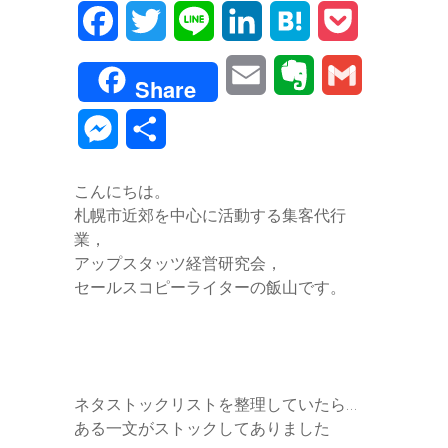
F
T
L
L
H
P
a
w
i
i
a
o
E
E
G
Share
c
i
n
n
t
c
m
v
m
M
共
e
t
e
k
e
k
a
e
a
e
有
b
t
e
n
e
こんにちは。
i
r
i
s
札幌市近郊を中心に活動する集客代行
o
e
d
a
t
l
n
l
業，
s
o
r
I
アップスタッツ経営研究会，
o
セールスコピーライターの飯山です。
e
k
n
t
n
e
g
ネタストックリストを整理していたら…
e
ある一文がストックしてありました