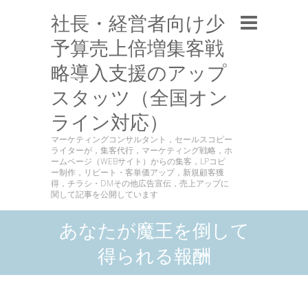
社長・経営者向け少
予算売上倍増集客戦
略導入支援のアップ
スタッツ（全国オン
ライン対応）
マーケティングコンサルタント，セールスコピー
ライターが，集客代行，マーケティング戦略，ホ
ームページ（WEBサイト）からの集客，LPコピ
ー制作，リピート・客単価アップ，新規顧客獲
得，チラシ・DMその他広告宣伝，売上アップに
関して記事を公開しています
あなたが魔王を倒して
得られる報酬