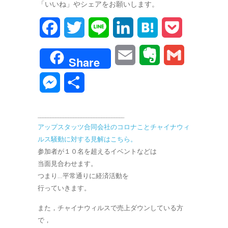
「いいね」やシェアをお願いします。
F
T
L
L
H
P
a
w
i
i
a
o
E
E
G
Share
c
i
n
n
t
c
m
v
m
M
共
e
t
e
k
e
k
a
e
a
e
有
b
t
e
n
e
__________________________________
i
r
i
s
アップスタッツ合同会社のコロナことチャイナウィ
o
e
d
a
t
l
n
l
ルス騒動に対する見解はこちら。
s
o
r
I
参加者が１０名を超えるイベントなどは
o
e
当面見合わせます。
k
n
つまり…平常通りに経済活動を
t
n
行っていきます。
e
g
また，チャイナウィルスで売上ダウンしている方
で，
e