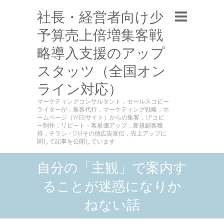
社長・経営者向け少
予算売上倍増集客戦
略導入支援のアップ
スタッツ（全国オン
ライン対応）
マーケティングコンサルタント，セールスコピー
ライターが，集客代行，マーケティング戦略，ホ
ームページ（WEBサイト）からの集客，LPコピ
ー制作，リピート・客単価アップ，新規顧客獲
得，チラシ・DMその他広告宣伝，売上アップに
関して記事を公開しています
自分の「主観」で案内す
ることが迷惑になりか
ねない話