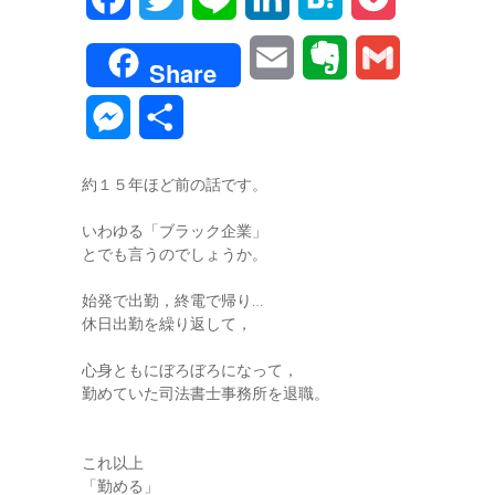
a
w
i
i
a
o
E
E
G
Share
c
i
n
n
t
c
m
v
m
M
共
e
t
e
k
e
k
a
e
a
e
有
b
t
e
n
e
約１５年ほど前の話です。
i
r
i
s
o
e
d
a
t
いわゆる「ブラック企業」
l
n
l
s
とでも言うのでしょうか。
o
r
I
o
e
始発で出勤，終電で帰り…
k
n
t
休日出勤を繰り返して，
n
e
心身ともにぼろぼろになって，
g
勤めていた司法書士事務所を退職。
e
これ以上
r
「勤める」