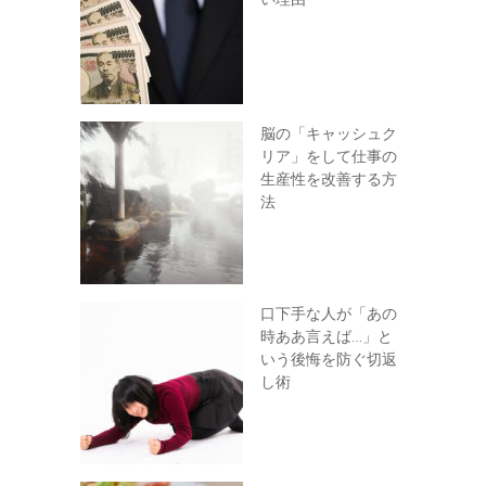
脳の「キャッシュク
リア」をして仕事の
生産性を改善する方
法
口下手な人が「あの
時ああ言えば…」と
いう後悔を防ぐ切返
し術