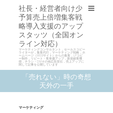
社長・経営者向け少
予算売上倍増集客戦
略導入支援のアップ
スタッツ（全国オン
ライン対応）
マーケティングコンサルタント，セールスコピー
ライターが，集客代行，マーケティング戦略，ホ
ームページ（WEBサイト）からの集客，LPコピ
ー制作，リピート・客単価アップ，新規顧客獲
得，チラシ・DMその他広告宣伝，売上アップに
関して記事を公開しています
「売れない」時の奇想
天外の一手
マーケティング