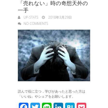
「売れない」時の奇想天外の
一手
UP-STATS
2018年3月29日
NO COMMENTS
読んで役に立つ，学びがあったと思った方は
「いいね」やシェアをお願いします。
F
T
L
L
H
P