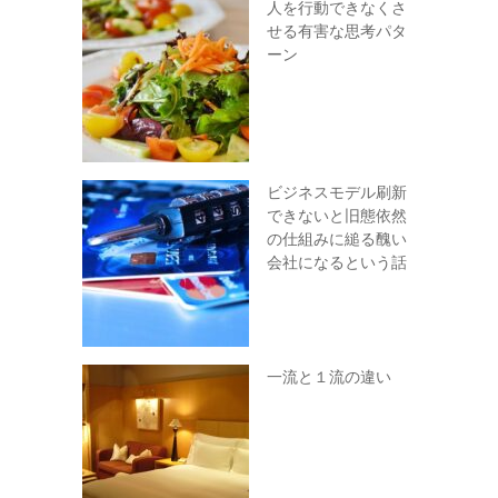
人を行動できなくさ
せる有害な思考パタ
ーン
ビジネスモデル刷新
できないと旧態依然
の仕組みに縋る醜い
会社になるという話
一流と１流の違い