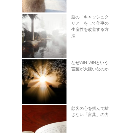
脳の「キャッシュク
リア」をして仕事の
生産性を改善する方
法
なぜWIN-WINという
言葉が大嫌いなのか
顧客の心を掴んで離
さない「言葉」の力