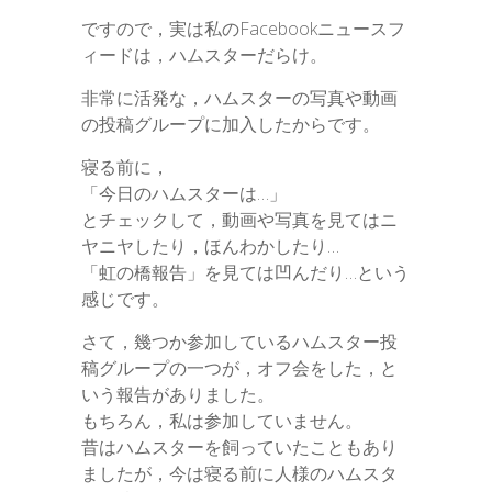
ですので，実は私のFacebookニュースフ
r
ィードは，ハムスターだらけ。
非常に活発な，ハムスターの写真や動画
の投稿グループに加入したからです。
寝る前に，
「今日のハムスターは…」
とチェックして，動画や写真を見てはニ
ヤニヤしたり，ほんわかしたり…
「虹の橋報告」を見ては凹んだり…という
感じです。
さて，幾つか参加しているハムスター投
稿グループの一つが，オフ会をした，と
いう報告がありました。
もちろん，私は参加していません。
昔はハムスターを飼っていたこともあり
ましたが，今は寝る前に人様のハムスタ