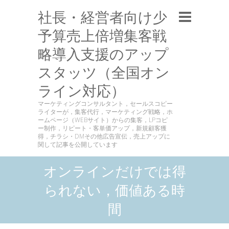
社長・経営者向け少
予算売上倍増集客戦
略導入支援のアップ
スタッツ（全国オン
ライン対応）
マーケティングコンサルタント，セールスコピー
ライターが，集客代行，マーケティング戦略，ホ
ームページ（WEBサイト）からの集客，LPコピ
ー制作，リピート・客単価アップ，新規顧客獲
得，チラシ・DMその他広告宣伝，売上アップに
関して記事を公開しています
オンラインだけでは得
られない，価値ある時
間