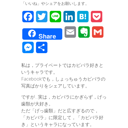
「いいね」やシェアをお願いします。
F
T
L
L
H
P
a
w
i
i
a
o
E
E
G
Share
c
i
n
n
t
c
m
v
m
M
共
e
t
e
k
e
k
a
e
a
e
有
b
t
e
n
e
私は，プライベートではカピバラ好きと
i
r
i
s
いうキャラです。
o
e
d
a
t
l
n
l
Facebookでも，しょっちゅうカピバラの
s
o
r
I
写真ばかりをシェアしています。
o
e
k
n
ですが…実は，カピバラにかぎらず，げっ
t
歯類が大好き。
n
ただ「げっ歯類」だと広すぎるので，
e
g
「カピバラ」に限定して，「カピバラ好
き」というキャラになっています。
e