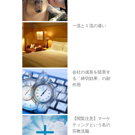
一流と１流の違い
会社の成長を阻害す
る「締切効果」の副
作用
【閲覧注意】マーケ
ティングという名の
宗教洗脳