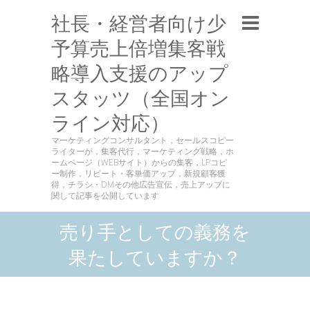
社長・経営者向け少
予算売上倍増集客戦
略導入支援のアップ
スタッツ（全国オン
ライン対応）
マーケティングコンサルタント，セールスコピー
ライターが，集客代行，マーケティング戦略，ホ
ームページ（WEBサイト）からの集客，LPコピ
ー制作，リピート・客単価アップ，新規顧客獲
得，チラシ・DMその他広告宣伝，売上アップに
関して記事を公開しています
売り手としての義務を
果たしていますか？