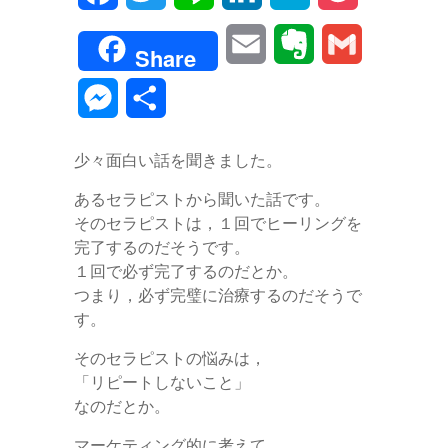
a
w
i
i
a
o
E
E
G
Share
c
i
n
n
t
c
m
v
m
M
共
e
t
e
k
e
k
a
e
a
e
有
b
t
e
n
e
少々面白い話を聞きました。
i
r
i
s
o
e
d
a
t
あるセラピストから聞いた話です。
l
n
l
s
そのセラピストは，１回でヒーリングを
o
r
I
o
完了するのだそうです。
e
k
n
１回で必ず完了するのだとか。
t
つまり，必ず完璧に治療するのだそうで
n
す。
e
g
そのセラピストの悩みは，
e
「リピートしないこと」
なのだとか。
r
マーケティング的に考えて，