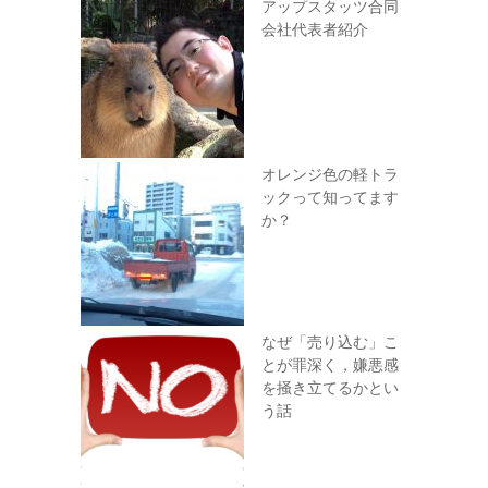
アップスタッツ合同
会社代表者紹介
オレンジ色の軽トラ
ックって知ってます
か？
なぜ「売り込む」こ
とが罪深く，嫌悪感
を掻き立てるかとい
う話