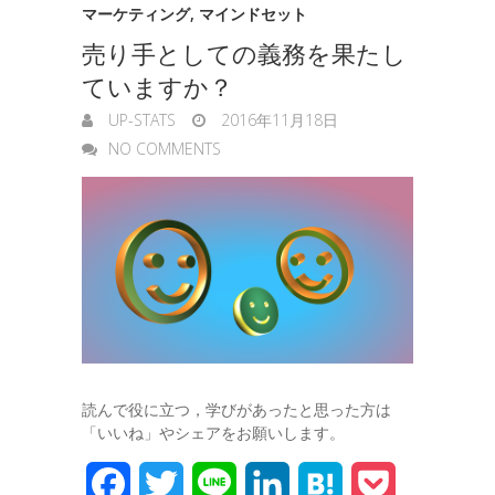
マーケティング
,
マインドセット
売り手としての義務を果たし
ていますか？
UP-STATS
2016年11月18日
NO COMMENTS
読んで役に立つ，学びがあったと思った方は
「いいね」やシェアをお願いします。
F
T
L
L
H
P