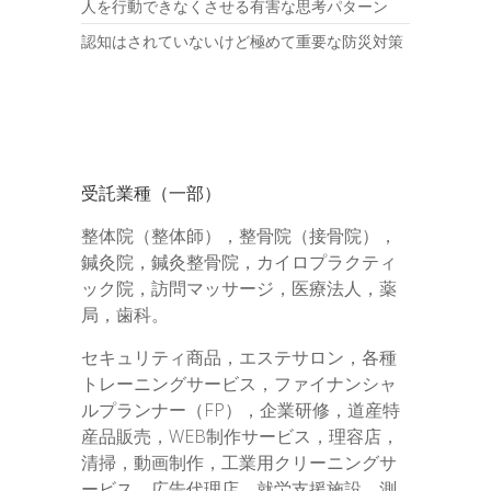
人を行動できなくさせる有害な思考パターン
認知はされていないけど極めて重要な防災対策
受託業種（一部）
整体院（整体師），整骨院（接骨院），
鍼灸院，鍼灸整骨院，カイロプラクティ
ック院，訪問マッサージ，医療法人，薬
局，歯科。
セキュリティ商品，エステサロン，各種
トレーニングサービス，ファイナンシャ
ルプランナー（FP），企業研修，道産特
産品販売，WEB制作サービス，理容店，
清掃，動画制作，工業用クリーニングサ
ービス，広告代理店，就労支援施設，測