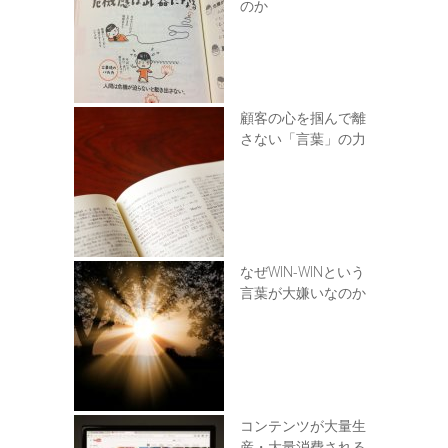
のか
顧客の心を掴んで離
さない「言葉」の力
なぜWIN-WINという
言葉が大嫌いなのか
コンテンツが大量生
産・大量消費される