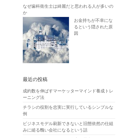
なぜ歯科衛生士は綺麗だと思われる人が多いの
か
お金持ちが不幸にな
るという隠された原
因
最近の投稿
成約数を伸ばすマーケッターマインド養成トレ
ーニング法
チラシの役割を忠実に実行しているシンプルな
例
ビジネスモデル刷新できないと旧態依然の仕組
みに縋る醜い会社になるという話