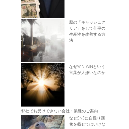
脳の「キャッシュク
リア」をして仕事の
生産性を改善する方
法
なぜWIN-WINという
言葉が大嫌いなのか
弊社でお受けできない会社・業種のご案内
なぜSNSに自撮り画
像を載せてはいけな