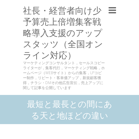
社長・経営者向け少
予算売上倍増集客戦
略導入支援のアップ
スタッツ（全国オン
ライン対応）
マーケティングコンサルタント，セールスコピー
ライターが，集客代行，マーケティング戦略，ホ
ームページ（WEBサイト）からの集客，LPコピ
ー制作，リピート・客単価アップ，新規顧客獲
得，チラシ・DMその他広告宣伝，売上アップに
関して記事を公開しています
最短と最長との間にあ
る天と地ほどの違い