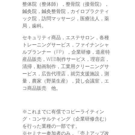
整体院（整体師），整骨院（接骨院），
鍼灸院，鍼灸整骨院，カイロプラクティ
ック院，訪問マッサージ，医療法人，薬
局，歯科。
セキュリティ商品，エステサロン，各種
トレーニングサービス，ファイナンシャ
ルプランナー（FP），企業研修，道産特
産品販売，WEB制作サービス，理容店，
清掃，動画制作，工業用クリーニングサ
ービス，広告代理店，就労支援施設，測
量，農家（野菜生産），貸し会議室，エ
コ商品販売 他。
※これまでに有償でコピーライティン
グ・コンサルティング（企業研修含む）
を行った業種の一部です。
※セミナー参加者のみ，「売上アップ改