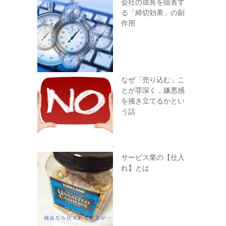
会社の成長を阻害す
る「締切効果」の副
作用
なぜ「売り込む」こ
とが罪深く，嫌悪感
を掻き立てるかとい
う話
サービス業の【仕入
れ】とは