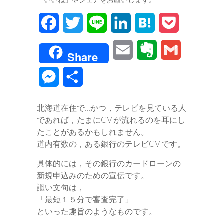
F
T
L
L
H
P
a
w
i
i
a
o
E
E
G
Share
c
i
n
n
t
c
m
v
m
M
共
e
t
e
k
e
k
a
e
a
e
有
b
t
e
n
e
北海道在住で…かつ，テレビを見ている人
i
r
i
s
であれば，たまにCMが流れるのを耳にし
o
e
d
a
t
l
n
l
たことがあるかもしれません。
s
o
r
I
道内有数の，ある銀行のテレビCMです。
o
e
k
n
具体的には，その銀行のカードローンの
t
新規申込みのための宣伝です。
n
謳い文句は，
e
g
「最短１５分で審査完了」
といった趣旨のようなものです。
e